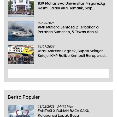
839 Mahasiswa Universitas Megarezky
Resmi Jalani KKN Tematik, Siap
Mengabdi di Seluruh Desa Daratan
Selayar
02/08/2026
KMP Mutiara Sentosa 2 Terbakar di
Perairan Sumenep, 5 Tewas dan 41
Penumpang Masih Dalam Pencarian
31/07/2026
Atasi Antrean Logistik, Bupati Selayar
Setujui KMP Balibo Kembali Beroperasi
Terbatas
View More
Berita Populer
13/02/2023
34479 View
FANTASI X RUMAH BACA SAKU,
Kolaborasi Lapak Baca