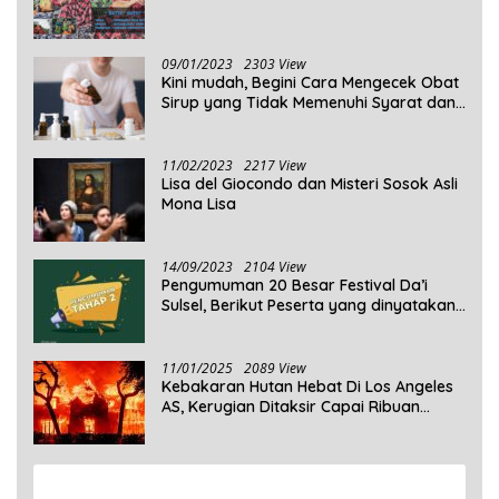
09/01/2023
2303 View
Kini mudah, Begini Cara Mengecek Obat
Sirup yang Tidak Memenuhi Syarat dan
Obat Sirup yang Aman Untuk
Dikonsumsi
11/02/2023
2217 View
Lisa del Giocondo dan Misteri Sosok Asli
Mona Lisa
14/09/2023
2104 View
Pengumuman 20 Besar Festival Da’i
Sulsel, Berikut Peserta yang dinyatakan
Lolos
11/01/2025
2089 View
Kebakaran Hutan Hebat Di Los Angeles
AS, Kerugian Ditaksir Capai Ribuan
Triliun Rupiah
View More