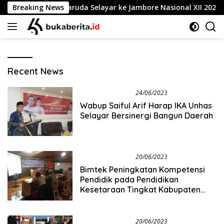
Skip
8 Pramuka Garuda Selayar ke Jambore Nasional XII 2026 di Ci
Breaking News
to
content
Buka
Recent News
Berita
Info Tanadoang
24/06/2023
Wabup Saiful Arif Harap IKA Unhas
Selayar Bersinergi Bangun Daerah
Info Tanadoang
20/06/2023
Bimtek Peningkatan Kompetensi
Pendidik pada Pendidikan
Kesetaraan Tingkat Kabupaten
Kepulauan Selayar
Info Tanadoang
20/06/2023