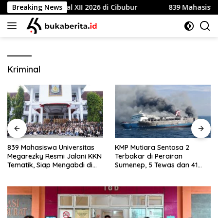
Skip
bore Nasional XII 2026 di Cibubur
Breaking News
839 Mahasiswa Univ
to
content
Kriminal
839 Mahasiswa Universitas
KMP Mutiara Sentosa 2
Megarezky Resmi Jalani KKN
Terbakar di Perairan
Tematik, Siap Mengabdi di
Sumenep, 5 Tewas dan 41
Seluruh Desa Daratan
Penumpang Masih Dalam
Selayar
Pencarian