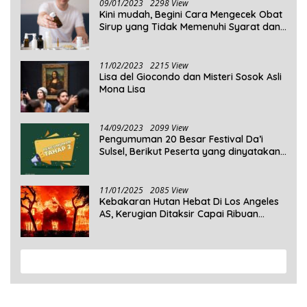
09/01/2023
2298 View
Kini mudah, Begini Cara Mengecek Obat
Sirup yang Tidak Memenuhi Syarat dan
Obat Sirup yang Aman Untuk
Dikonsumsi
11/02/2023
2215 View
Lisa del Giocondo dan Misteri Sosok Asli
Mona Lisa
14/09/2023
2099 View
Pengumuman 20 Besar Festival Da’i
Sulsel, Berikut Peserta yang dinyatakan
Lolos
11/01/2025
2085 View
Kebakaran Hutan Hebat Di Los Angeles
AS, Kerugian Ditaksir Capai Ribuan
Triliun Rupiah
View More