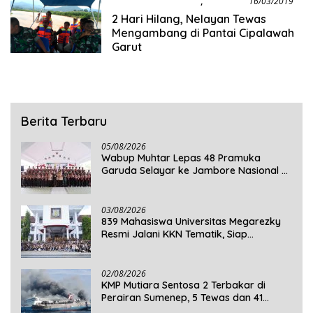
Berita Internasional
,
Kriminal
16/03/2019
2 Hari Hilang, Nelayan Tewas
Mengambang di Pantai Cipalawah
Garut
Berita Terbaru
05/08/2026
Wabup Muhtar Lepas 48 Pramuka
Garuda Selayar ke Jambore Nasional XII
2026 di Cibubur
03/08/2026
839 Mahasiswa Universitas Megarezky
Resmi Jalani KKN Tematik, Siap
Mengabdi di Seluruh Desa Daratan
Selayar
02/08/2026
KMP Mutiara Sentosa 2 Terbakar di
Perairan Sumenep, 5 Tewas dan 41
Penumpang Masih Dalam Pencarian