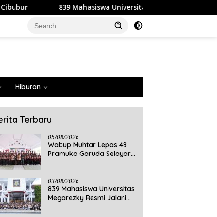
asiswa Universitas Megarezky Resmi Jalani KKN Tematik, Siap 
Hiburan
erita Terbaru
05/08/2026
Wabup Muhtar Lepas 48
Pramuka Garuda Selayar
ke Jambore Nasional XII
2026 di Cibubur
03/08/2026
839 Mahasiswa Universitas
Megarezky Resmi Jalani
KKN Tematik, Siap
Mengabdi di Seluruh Desa