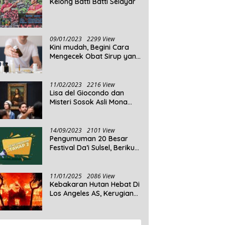
Kelong Batti Batti Selayar
09/01/2023
2299 View
Kini mudah, Begini Cara
Mengecek Obat Sirup yang
Tidak Memenuhi Syarat
dan Obat Sirup yang
Aman Untuk Dikonsumsi
11/02/2023
2216 View
Lisa del Giocondo dan
Misteri Sosok Asli Mona
Lisa
14/09/2023
2101 View
Pengumuman 20 Besar
Festival Da’i Sulsel, Berikut
Peserta yang dinyatakan
Lolos
11/01/2025
2086 View
Kebakaran Hutan Hebat Di
Los Angeles AS, Kerugian
Ditaksir Capai Ribuan
Triliun Rupiah