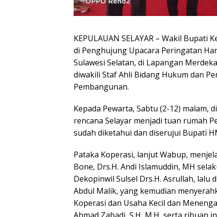
KEPULAUAN SELAYAR – Wakil Bupati Kep.
di Penghujung Upacara Peringatan Hari
Sulawesi Selatan, di Lapangan Merdeka 
diwakili Staf Ahli Bidang Hukum dan Pem
Pembangunan.
Kepada Pewarta, Sabtu (2-12) malam, d
rencana Selayar menjadi tuan rumah Pe
sudah diketahui dan diserujui Bupati HM
Pataka Koperasi, lanjut Wabup, menjela
Bone, Drs.H. Andi Islamuddin, MH sel
Dekopinwil Sulsel Drs.H. Asrullah, lalu
Abdul Malik, yang kemudian menyerahka
Koperasi dan Usaha Kecil dan Menengah
Ahmad Zabadi, S.H, M.H, serta ribuan i