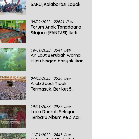
SAKU, Kolaborasi Lapak
Baca
09/02/2023
22601 View
Forum Anak Tanadoang
Silajara (FANTASI) Ikuti
Reses Anggota DPRD
Kepulauan Selayar
18/01/2023
3641 View
Air Laut Berubah Warna
Hijau hingga banyak ikan
yang mati, Berikut
Penjelasannya!
04/03/2025
3620 View
Arab Saudi Tidak
Termasuk, Berikut 5
Negara Dengan Populasi
Agama Islam Terbanyak di
Dunia Tahun 2025
19/01/2023
2927 View
Lagu Daerah Selayar
Terbaru Album Ke 3 Adi
Beta
11/01/2023
2447 View