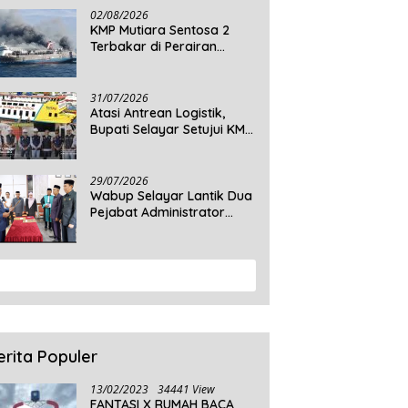
Daratan Selayar
02/08/2026
KMP Mutiara Sentosa 2
Terbakar di Perairan
Sumenep, 5 Tewas dan 41
Penumpang Masih Dalam
Pencarian
31/07/2026
Atasi Antrean Logistik,
Bupati Selayar Setujui KMP
Balibo Kembali Beroperasi
Terbatas
29/07/2026
Wabup Selayar Lantik Dua
Pejabat Administrator
Disdukcapil, Perkuat
Pelayanan Administrasi
Kependudukan
View More
erita Populer
13/02/2023
34441 View
FANTASI X RUMAH BACA