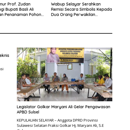
rnur Prof. Zudan
Wabup Selayar Serahkan
i Bupati Basli Ali
Remisi Secara Simbolis Kepada
an Penanaman Pohon
Dua Orang Perwakilan
ak Tanadoang
Narapidana
eknis
si
Legislator Golkar Maryani Ali Gelar Pengawasan
APBD Sulsel
KEPULAUAN SELAYAR – Anggota DPRD Provinsi
Sulawesi Selatan Fraksi Golkar Hj. Maryani Ali, S.E