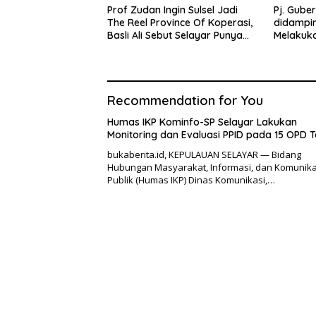
Prof Zudan Ingin Sulsel Jadi
Pj. Gube
The Reel Province Of Koperasi,
didamping
Basli Ali Sebut Selayar Punya
Melakuk
Potensi Angkat Nama Koperasi
di Punc
Sulsel
Recommendation for You
Humas IKP Kominfo-SP Selayar Lakukan
Monitoring dan Evaluasi PPID pada 15 OPD T
bukaberita.id, KEPULAUAN SELAYAR — Bidang
Hubungan Masyarakat, Informasi, dan Komunika
Publik (Humas IKP) Dinas Komunikasi,…