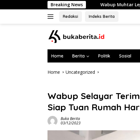
Skip
Wabup Muhtar Lepas 48 Pramuka Garuda Sel
Breaking News
to
content
Redaksi
Indeks Berita
Home
Berita
Politik
Sosial
Home
Uncategorized
Uncategorized
Wabup Selayar Terima
Siap Tuan Rumah Hari
Buka Berita
03/12/2023