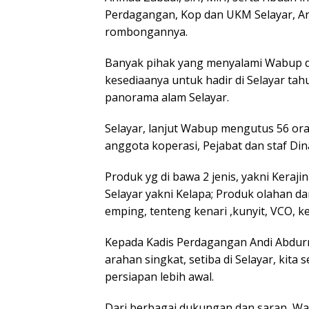
Perdagangan, Kop dan UKM Selayar, An
rombongannya.
Banyak pihak yang menyalami Wabup 
kesediaanya untuk hadir di Selayar ta
panorama alam Selayar.
Selayar, lanjut Wabup mengutus 56 or
anggota koperasi, Pejabat dan staf Di
Produk yg di bawa 2 jenis, yakni Keraj
Selayar yakni Kelapa; Produk olahan dan 
emping, tenteng kenari ,kunyit, VCO, k
Kepada Kadis Perdagangan Andi Abd
arahan singkat, setiba di Selayar, kit
persiapan lebih awal.
Dari berbagai dukungan dan saran, Wa