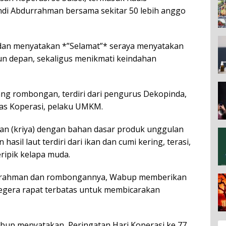
di Abdurrahman bersama sekitar 50 lebih anggo
dan menyatakan *”Selamat”* seraya menyatakan
hun depan, sekaligus menikmati keindahan
ang rombongan, terdiri dari pengurus Dekopinda,
nas Koperasi, pelaku UMKM.
inan (kriya) dengan bahan dasar produk unggulan
hasil laut terdiri dari ikan dan cumi kering, terasi,
eripik kelapa muda.
urrahman dan rombongannya, Wabup memberikan
a segera rapat terbatas untuk membicarakan
bup menyatakan, Peringatan Hari Koperasi ke 77