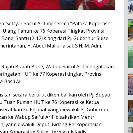
 Selayar Saiful Arif menerima “Pataka Koperasi”
 Ulang Tahun ke 76 Koperasi Tingkat Provinsi
Bone, Sabtu (2-12) siang dari Pj. Gubernur Sulsel
erintahan, H. Abdul Malik Faisal, S.H, M. Adm.
i Rujab Bupati Bone, Wabup Saiful Arif mengatakan,
ringatan HUT ke 77 Koperasi tingkat Provinsi,
 Basli Ali.
skan secara berurut dikembalikan oleh Pj. Bupati
aku Tuan Rumah HUT ke 76 Koperasi ke Ketua
 diserahkan ke Pejabat yang mewakili Pj. Gubernur,
n ke Wabup Saiful Arif, disaksikan Mentri
, yang diwakili Deputi Bidang Perkoperasian
nsan Koperasi se Sulsel, termasuk Kadis