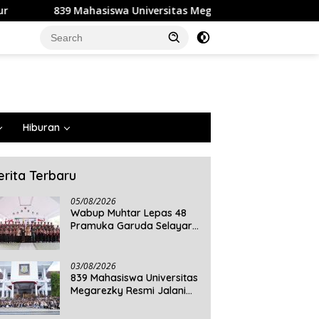
Universitas Megarezky Resmi Jalani KKN Tematik, Siap Mengabd
Hiburan
erita Terbaru
05/08/2026
Wabup Muhtar Lepas 48
Pramuka Garuda Selayar
ke Jambore Nasional XII
2026 di Cibubur
03/08/2026
839 Mahasiswa Universitas
Megarezky Resmi Jalani
KKN Tematik, Siap
Mengabdi di Seluruh Desa