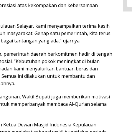
presiasi atas kekompakan dan kebersamaan
ulauan Selayar, kami menyampaikan terima kasih
h masyarakat. Genap satu pemerintah, kita terus
agai tantangan yang ada,” ujarnya.
 pemerintah daerah berkomitmen hadir di tengah
sosial. “Kebutuhan pokok meningkat di bulan
amadan kami menyalurkan bantuan beras dan
 Semua ini dilakukan untuk membantu dan
bahnya.
ngunan, Wakil Bupati juga memberikan motivasi
untuk memperbanyak membaca Al-Qur’an selama
h Ketua Dewan Masjid Indonesia Kepulauan
 pernah menjabat sebagai wakil bupati dua periode.