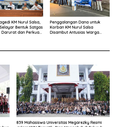
agedi KM Nurul Salsa,
Penggalangan Dana untuk
Selayar Bentuk Satgas
Korban KM Nurul Salsa
 Darurat dan Perkuat
Disambut Antusias Warga
eselamatan Pelayaran
Selayar
839 Mahasiswa Universitas Megarezky Resmi