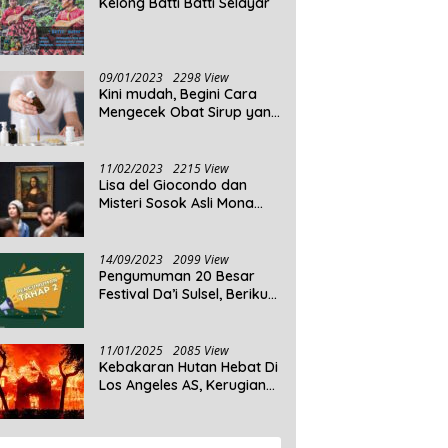
Kelong Batti Batti Selayar
09/01/2023
2298 View
Kini mudah, Begini Cara
Mengecek Obat Sirup yang
Tidak Memenuhi Syarat
dan Obat Sirup yang
Aman Untuk Dikonsumsi
11/02/2023
2215 View
Lisa del Giocondo dan
Misteri Sosok Asli Mona
Lisa
14/09/2023
2099 View
Pengumuman 20 Besar
Festival Da’i Sulsel, Berikut
Peserta yang dinyatakan
Lolos
11/01/2025
2085 View
Kebakaran Hutan Hebat Di
Los Angeles AS, Kerugian
Ditaksir Capai Ribuan
Triliun Rupiah