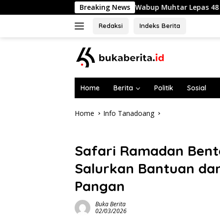
Skip
Wabup Muhtar Lepas 48 Pramuka Garuda Selayar ke
Breaking News
to
content
Redaksi
Indeks Berita
Home
Berita
Politik
Sosial
Home
Info Tanadoang
Info Tanadoang
Safari Ramadan Bent
Salurkan Bantuan dan
Pangan
Buka Berita
02/03/2026