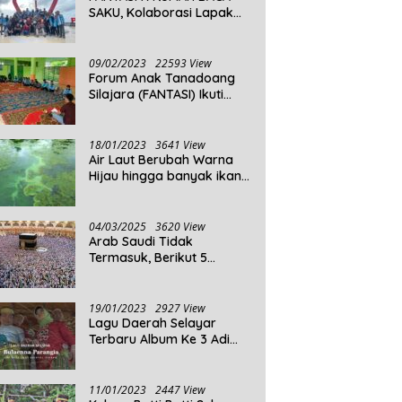
SAKU, Kolaborasi Lapak
Baca
09/02/2023
22593 View
Forum Anak Tanadoang
Silajara (FANTASI) Ikuti
Reses Anggota DPRD
Kepulauan Selayar
18/01/2023
3641 View
Air Laut Berubah Warna
Hijau hingga banyak ikan
yang mati, Berikut
Penjelasannya!
04/03/2025
3620 View
Arab Saudi Tidak
Termasuk, Berikut 5
Negara Dengan Populasi
Agama Islam Terbanyak di
Dunia Tahun 2025
19/01/2023
2927 View
Lagu Daerah Selayar
Terbaru Album Ke 3 Adi
Beta
11/01/2023
2447 View