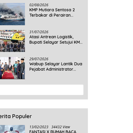
Daratan Selayar
02/08/2026
KMP Mutiara Sentosa 2
Terbakar di Perairan
Sumenep, 5 Tewas dan 41
Penumpang Masih Dalam
Pencarian
31/07/2026
Atasi Antrean Logistik,
Bupati Selayar Setujui KMP
Balibo Kembali Beroperasi
Terbatas
29/07/2026
Wabup Selayar Lantik Dua
Pejabat Administrator
Disdukcapil, Perkuat
Pelayanan Administrasi
Kependudukan
View More
erita Populer
13/02/2023
34432 View
FANTASI X RUMAH BACA