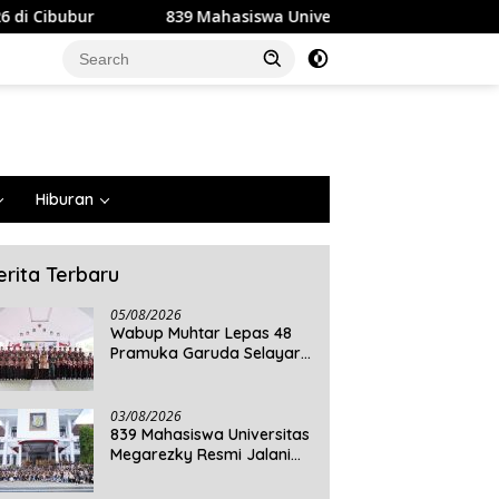
9 Mahasiswa Universitas Megarezky Resmi Jalani KKN Tematik, 
Hiburan
erita Terbaru
05/08/2026
Wabup Muhtar Lepas 48
Pramuka Garuda Selayar
ke Jambore Nasional XII
2026 di Cibubur
03/08/2026
839 Mahasiswa Universitas
Megarezky Resmi Jalani
KKN Tematik, Siap
Mengabdi di Seluruh Desa