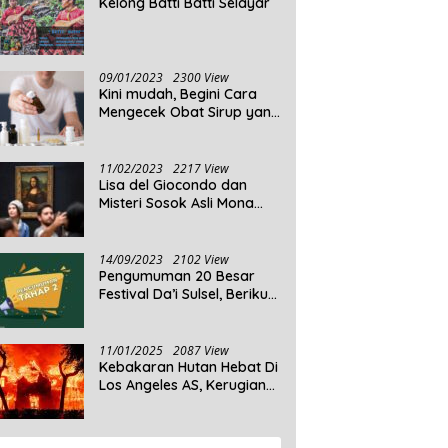
Kelong Batti Batti Selayar
09/01/2023
2300 View
Kini mudah, Begini Cara
Mengecek Obat Sirup yang
Tidak Memenuhi Syarat
dan Obat Sirup yang
Aman Untuk Dikonsumsi
11/02/2023
2217 View
Lisa del Giocondo dan
Misteri Sosok Asli Mona
Lisa
14/09/2023
2102 View
Pengumuman 20 Besar
Festival Da’i Sulsel, Berikut
Peserta yang dinyatakan
Lolos
11/01/2025
2087 View
Kebakaran Hutan Hebat Di
Los Angeles AS, Kerugian
Ditaksir Capai Ribuan
Triliun Rupiah