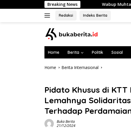
Skip
Breaking News
Wabup Muhtar Lepas 48 Pramuka Garud
to
content
Redaksi
Indeks Berita
Home
Berita
Politik
Sosial
Home
Berita Internasional
Berita Internasional
Pidato Khusus di KTT K
Lemahnya Solidaritas
Terhadap Perdamaia
Buka Berita
21/12/2024