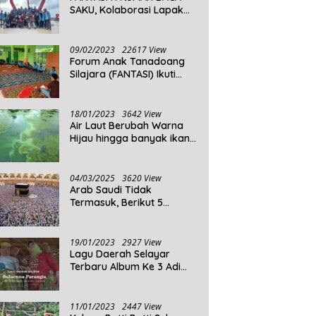
SAKU, Kolaborasi Lapak
Baca
09/02/2023
22617 View
Forum Anak Tanadoang
Silajara (FANTASI) Ikuti
Reses Anggota DPRD
Kepulauan Selayar
18/01/2023
3642 View
Air Laut Berubah Warna
Hijau hingga banyak ikan
yang mati, Berikut
Penjelasannya!
04/03/2025
3620 View
Arab Saudi Tidak
Termasuk, Berikut 5
Negara Dengan Populasi
Agama Islam Terbanyak di
Dunia Tahun 2025
19/01/2023
2927 View
Lagu Daerah Selayar
Terbaru Album Ke 3 Adi
Beta
11/01/2023
2447 View