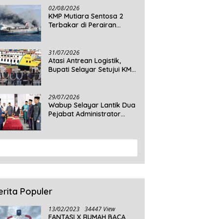
Daratan Selayar
02/08/2026
KMP Mutiara Sentosa 2
Terbakar di Perairan
Sumenep, 5 Tewas dan 41
Penumpang Masih Dalam
Pencarian
31/07/2026
Atasi Antrean Logistik,
Bupati Selayar Setujui KMP
Balibo Kembali Beroperasi
Terbatas
29/07/2026
Wabup Selayar Lantik Dua
Pejabat Administrator
Disdukcapil, Perkuat
Pelayanan Administrasi
Kependudukan
View More
erita Populer
13/02/2023
34447 View
FANTASI X RUMAH BACA