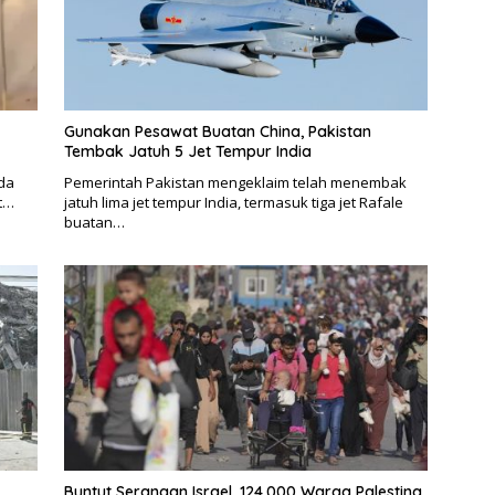
Gunakan Pesawat Buatan China, Pakistan
Tembak Jatuh 5 Jet Tempur India
nda
Pemerintah Pakistan mengeklaim telah menembak
it…
jatuh lima jet tempur India, termasuk tiga jet Rafale
buatan…
Buntut Serangan Israel, 124.000 Warga Palestina