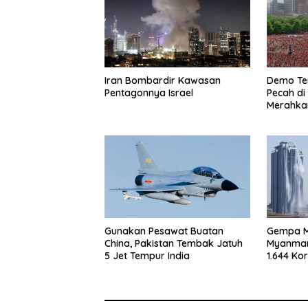
Iran Bombardir Kawasan
Demo Ter
Pentagonnya Israel
Pecah di
Merahka
Gunakan Pesawat Buatan
Gempa M
China, Pakistan Tembak Jatuh
Myanmar
5 Jet Tempur India
1.644 Ko