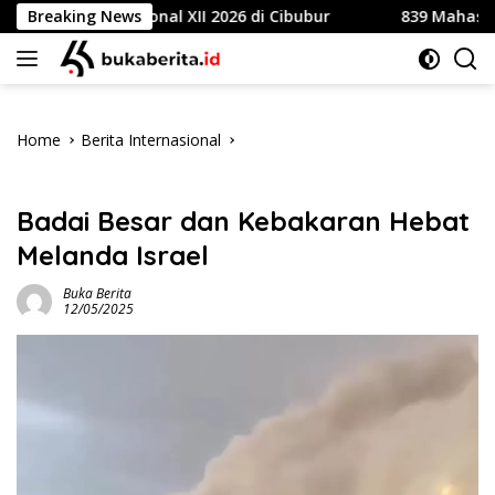
Skip
e Nasional XII 2026 di Cibubur
Breaking News
839 Mahasiswa Univers
to
content
Home
Berita Internasional
Berita Internasional
Badai Besar dan Kebakaran Hebat
Melanda Israel
Buka Berita
12/05/2025