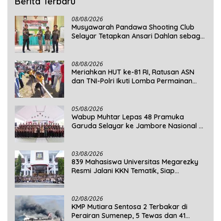
Berita Terbaru
08/08/2026
Musyawarah Pandawa Shooting Club
Selayar Tetapkan Ansari Dahlan sebagai
Ketua Periode 2026–2030
08/08/2026
Meriahkan HUT ke-81 RI, Ratusan ASN
dan TNI-Polri Ikuti Lomba Permainan
Rakyat
05/08/2026
Wabup Muhtar Lepas 48 Pramuka
Garuda Selayar ke Jambore Nasional XII
2026 di Cibubur
03/08/2026
839 Mahasiswa Universitas Megarezky
Resmi Jalani KKN Tematik, Siap
Mengabdi di Seluruh Desa Daratan
Selayar
02/08/2026
KMP Mutiara Sentosa 2 Terbakar di
Perairan Sumenep, 5 Tewas dan 41