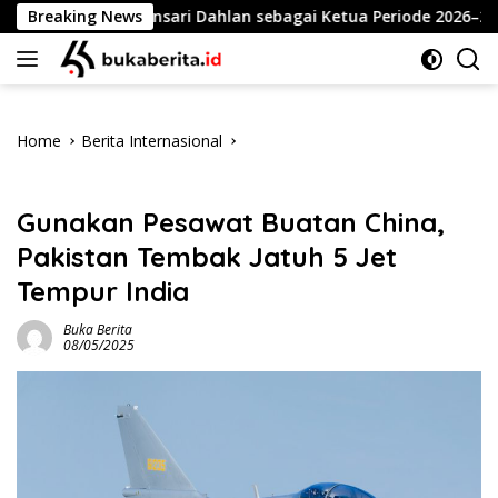
Skip
tapkan Ansari Dahlan sebagai Ketua Periode 2026–2030
Breaking News
to
content
Home
Berita Internasional
Berita Internasional
Gunakan Pesawat Buatan China,
Pakistan Tembak Jatuh 5 Jet
Tempur India
Buka Berita
08/05/2025