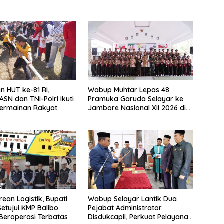
n HUT ke-81 RI,
Wabup Muhtar Lepas 48
ASN dan TNI-Polri Ikuti
Pramuka Garuda Selayar ke
ermainan Rakyat
Jambore Nasional XII 2026 di
Cibubur
rean Logistik, Bupati
Wabup Selayar Lantik Dua
Setujui KMP Balibo
Pejabat Administrator
Beroperasi Terbatas
Disdukcapil, Perkuat Pelayanan