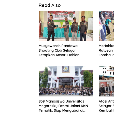
Read Also
Musyawarah Pandawa
Meriahka
Shooting Club Selayar
Ratusan 
Tetapkan Ansari Dahlan
Lomba P
sebagai Ketua Periode 2026–
2030
839 Mahasiswa Universitas
Atasi Ant
Megarezky Resmi Jalani KKN
Selayar 
Tematik, Siap Mengabdi di
Kembali 