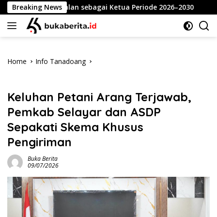
Skip
ari Dahlan sebagai Ketua Periode 2026–2030
Breaking News
Meriahka
to
content
Home
Info Tanadoang
Info Tanadoang
Keluhan Petani Arang Terjawab,
Pemkab Selayar dan ASDP
Sepakati Skema Khusus
Pengiriman
Buka Berita
09/07/2026