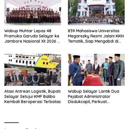
Wabup Muhtar Lepas 48
839 Mahasiswa Universitas
Pramuka Garuda Selayar ke
Megarezky Resmi Jalani KKN
Jambore Nasional XII 2026 di
Tematik, Siap Mengabdi di
Cibubur
Seluruh Desa Daratan
Selayar
Atasi Antrean Logistik, Bupati
Wabup Selayar Lantik Dua
Selayar Setujui KMP Balibo
Pejabat Administrator
Kembali Beroperasi Terbatas
Disdukcapil, Perkuat
Pelayanan Administrasi
Kependudukan