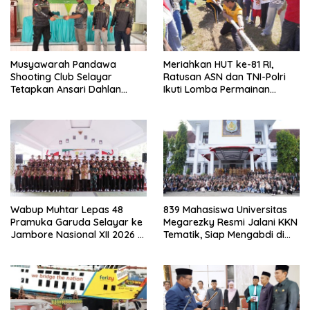
Musyawarah Pandawa
Meriahkan HUT ke-81 RI,
Shooting Club Selayar
Ratusan ASN dan TNI-Polri
Tetapkan Ansari Dahlan
Ikuti Lomba Permainan
sebagai Ketua Periode 2026–
Rakyat
2030
Wabup Muhtar Lepas 48
839 Mahasiswa Universitas
Pramuka Garuda Selayar ke
Megarezky Resmi Jalani KKN
Jambore Nasional XII 2026 di
Tematik, Siap Mengabdi di
Cibubur
Seluruh Desa Daratan
Selayar