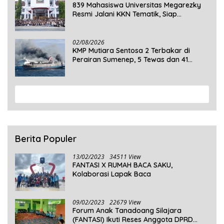
839 Mahasiswa Universitas Megarezky
Resmi Jalani KKN Tematik, Siap
Mengabdi di Seluruh Desa Daratan
Selayar
02/08/2026
KMP Mutiara Sentosa 2 Terbakar di
Perairan Sumenep, 5 Tewas dan 41
Penumpang Masih Dalam Pencarian
View More
Berita Populer
13/02/2023
34511 View
FANTASI X RUMAH BACA SAKU,
Kolaborasi Lapak Baca
09/02/2023
22679 View
Forum Anak Tanadoang Silajara
(FANTASI) Ikuti Reses Anggota DPRD