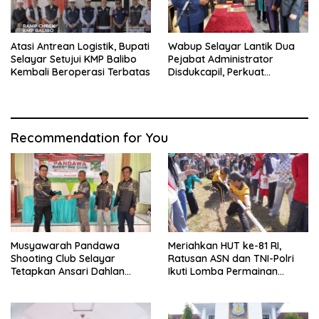
Atasi Antrean Logistik, Bupati
Wabup Selayar Lantik Dua
Selayar Setujui KMP Balibo
Pejabat Administrator
Kembali Beroperasi Terbatas
Disdukcapil, Perkuat
Pelayanan Administrasi
Kependudukan
Recommendation for You
Musyawarah Pandawa
Meriahkan HUT ke-81 RI,
Shooting Club Selayar
Ratusan ASN dan TNI-Polri
Tetapkan Ansari Dahlan
Ikuti Lomba Permainan
sebagai Ketua Periode 2026–
Rakyat
2030