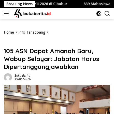
Skip
asional XII 2026 di Cibubur
Breaking News
839 Mahasiswa Universitas
to
content
Home
Info Tanadoang
Info Tanadoang
105 ASN Dapat Amanah Baru,
Wabup Selayar: Jabatan Harus
Dipertanggungjawabkan
Buka Berita
19/06/2026