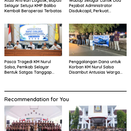
Atasi Antrean Logistik, Bupati
Wabup Selayar Lantik Dua
Selayar Setujui KMP Balibo
Pejabat Administrator
Kembali Beroperasi Terbatas
Disdukcapil, Perkuat
Pelayanan Administrasi
Kependudukan
Pasca Tragedi KM Nurul
Penggalangan Dana untuk
Salsa, Pemkab Selayar
Korban KM Nurul Salsa
Bentuk Satgas Tanggap
Disambut Antusias Warga
Darurat dan Perkuat Sistem
Selayar
Keselamatan Pelayaran
Recommendation for You