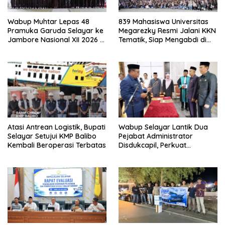
Wabup Muhtar Lepas 48
839 Mahasiswa Universitas
Pramuka Garuda Selayar ke
Megarezky Resmi Jalani KKN
Jambore Nasional XII 2026 di
Tematik, Siap Mengabdi di
Cibubur
Seluruh Desa Daratan
Selayar
Atasi Antrean Logistik, Bupati
Wabup Selayar Lantik Dua
Selayar Setujui KMP Balibo
Pejabat Administrator
Kembali Beroperasi Terbatas
Disdukcapil, Perkuat
Pelayanan Administrasi
Kependudukan