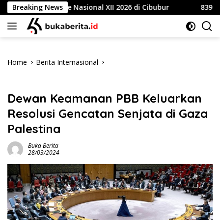
Skip
ambore Nasional XII 2026 di Cibubur
Breaking News
839 Mahasiswa Un
to
content
Home
Berita Internasional
Berita Internasional
Dewan Keamanan PBB Keluarkan
Resolusi Gencatan Senjata di Gaza
Palestina
Buka Berita
28/03/2024