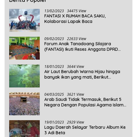
13/02/2023
34475 View
FANTASI X RUMAH BACA SAKU,
Kolaborasi Lapak Baca
09/02/2023
22633 View
Forum Anak Tanadoang Silajara
(FANTASI) Ikuti Reses Anggota DPRD
Kepulauan Selayar
18/01/2023
3644 View
Air Laut Berubah Warna Hijau hingga
banyak ikan yang mati, Berikut
Penjelasannya!
04/03/2025
3621 View
Arab Saudi Tidak Termasuk, Berikut 5
Negara Dengan Populasi Agama Islam
Terbanyak di Dunia Tahun 2025
19/01/2023
2929 View
Lagu Daerah Selayar Terbaru Album Ke
3 Adi Beta