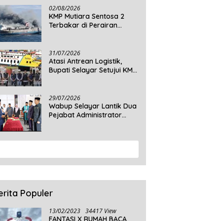
Daratan Selayar
02/08/2026
KMP Mutiara Sentosa 2
Terbakar di Perairan
Sumenep, 5 Tewas dan 41
Penumpang Masih Dalam
Pencarian
31/07/2026
Atasi Antrean Logistik,
Bupati Selayar Setujui KMP
Balibo Kembali Beroperasi
Terbatas
29/07/2026
Wabup Selayar Lantik Dua
Pejabat Administrator
Disdukcapil, Perkuat
Pelayanan Administrasi
Kependudukan
View More
erita Populer
13/02/2023
34417 View
FANTASI X RUMAH BACA