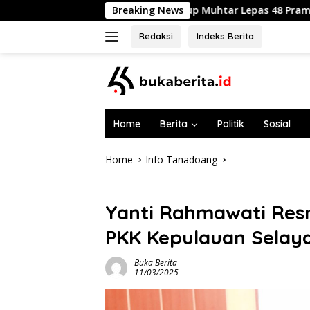
Skip
Wabup Muhtar Lepas 48 Pramuka Garuda Selayar ke Jam
Breaking News
to
content
Redaksi
Indeks Berita
Home
Berita
Politik
Sosial
Home
Info Tanadoang
Info Tanadoang
Yanti Rahmawati Resm
PKK Kepulauan Selay
Buka Berita
11/03/2025