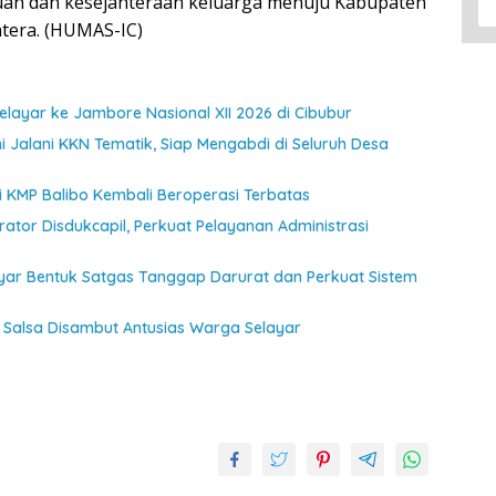
n dan kesejahteraan keluarga menuju Kabupaten
htera. (HUMAS-IC)
ayar ke Jambore Nasional XII 2026 di Cibubur
 Jalani KKN Tematik, Siap Mengabdi di Seluruh Desa
jui KMP Balibo Kembali Beroperasi Terbatas
ator Disdukcapil, Perkuat Pelayanan Administrasi
ayar Bentuk Satgas Tanggap Darurat dan Perkuat Sistem
Salsa Disambut Antusias Warga Selayar