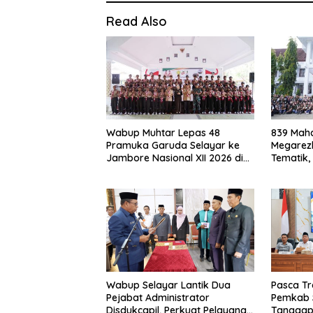
Read Also
Wabup Muhtar Lepas 48
839 Maha
Pramuka Garuda Selayar ke
Megarezk
Jambore Nasional XII 2026 di
Tematik,
Cibubur
Seluruh 
Wabup Selayar Lantik Dua
Pasca Tr
Pejabat Administrator
Pemkab 
Disdukcapil, Perkuat Pelayanan
Tanggap