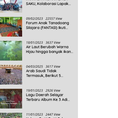
SAKU, Kolaborasi Lapak
Baca
09/02/2023
22557 View
Forum Anak Tanadoang
Silajara (FANTASI) Ikuti
Reses Anggota DPRD
Kepulauan Selayar
18/01/2023
3637 View
Air Laut Berubah Warna
Hijau hingga banyak ikan
yang mati, Berikut
Penjelasannya!
04/03/2025
3617 View
Arab Saudi Tidak
Termasuk, Berikut 5
Negara Dengan Populasi
Agama Islam Terbanyak di
Dunia Tahun 2025
19/01/2023
2926 View
Lagu Daerah Selayar
Terbaru Album Ke 3 Adi
Beta
11/01/2023
2447 View