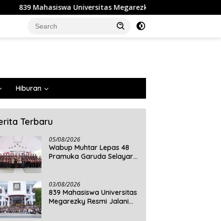
ersitas Megarezky Resmi Jalani KKN Tematik, Siap Mengabdi di
Hiburan
erita Terbaru
05/08/2026
Wabup Muhtar Lepas 48
Pramuka Garuda Selayar
ke Jambore Nasional XII
2026 di Cibubur
03/08/2026
839 Mahasiswa Universitas
Megarezky Resmi Jalani
KKN Tematik, Siap
Mengabdi di Seluruh Desa