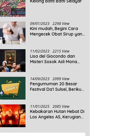
Kelong Batti Batti Selayar
09/01/2023
2298 View
Kini mudah, Begini Cara
Mengecek Obat Sirup yang
Tidak Memenuhi Syarat
dan Obat Sirup yang
Aman Untuk Dikonsumsi
11/02/2023
2215 View
Lisa del Giocondo dan
Misteri Sosok Asli Mona
Lisa
14/09/2023
2099 View
Pengumuman 20 Besar
Festival Da’i Sulsel, Berikut
Peserta yang dinyatakan
Lolos
11/01/2025
2085 View
Kebakaran Hutan Hebat Di
Los Angeles AS, Kerugian
Ditaksir Capai Ribuan
Triliun Rupiah