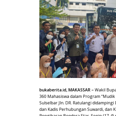
bukaberita.id, MAKASSAR –
Wakil Bupa
360 Mahasiswa dalam Program “Mudik G
Sulselbar Jln. DR. Ratulangi didampingi
dan Kadis Perhubungan Suwardi, dan K
Pengibaran Bendera Star, Senin (17-4) p