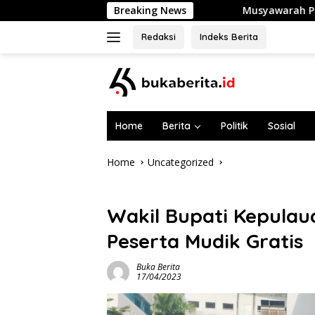
Skip
Breaking News
Musyawarah Pandawa Shooting Club S
to
content
Redaksi
Indeks Berita
Home
Berita
Politik
Sosial
Home
Uncategorized
Uncategorized
Wakil Bupati Kepulau
Peserta Mudik Gratis
Buka Berita
17/04/2023