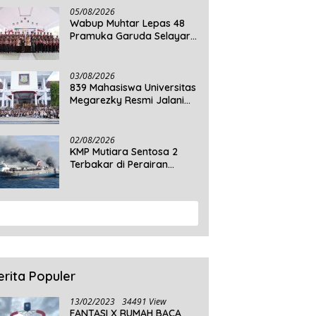
05/08/2026
Wabup Muhtar Lepas 48
Pramuka Garuda Selayar
ke Jambore Nasional XII
2026 di Cibubur
03/08/2026
839 Mahasiswa Universitas
Megarezky Resmi Jalani
KKN Tematik, Siap
Mengabdi di Seluruh Desa
Daratan Selayar
02/08/2026
KMP Mutiara Sentosa 2
Terbakar di Perairan
Sumenep, 5 Tewas dan 41
Penumpang Masih Dalam
Pencarian
View More
erita Populer
13/02/2023
34491 View
FANTASI X RUMAH BACA