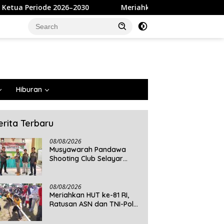
030
Meriahkan HUT ke-81 RI, Ratusan ASN dan TNI-Polr
Hiburan
erita Terbaru
08/08/2026
Musyawarah Pandawa
Shooting Club Selayar
Tetapkan Ansari Dahlan
sebagai Ketua Periode
2026–2030
08/08/2026
Meriahkan HUT ke-81 RI,
Ratusan ASN dan TNI-Polri
Ikuti Lomba Permainan
Rakyat