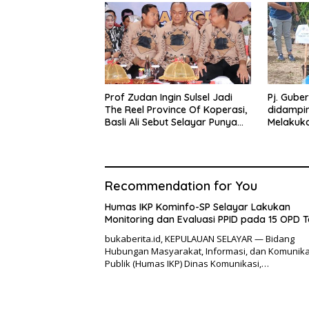
Prof Zudan Ingin Sulsel Jadi
Pj. Gube
The Reel Province Of Koperasi,
didamping
Basli Ali Sebut Selayar Punya
Melakuk
Potensi Angkat Nama Koperasi
di Punc
Sulsel
Recommendation for You
Humas IKP Kominfo-SP Selayar Lakukan
Monitoring dan Evaluasi PPID pada 15 OPD T
bukaberita.id, KEPULAUAN SELAYAR — Bidang
Hubungan Masyarakat, Informasi, dan Komunika
Publik (Humas IKP) Dinas Komunikasi,…