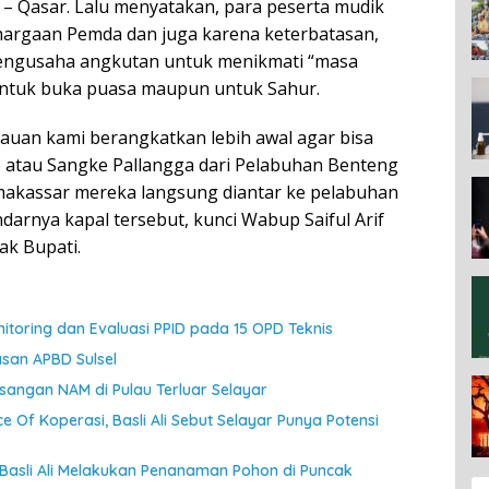
– Qasar. Lalu menyatakan, para peserta mudik
hargaan Pemda dan juga karena keterbatasan,
engusaha angkutan untuk menikmati “masa
untuk buka puasa maupun untuk Sahur.
lauan kami berangkatkan lebih awal agar bisa
atau Sangke Pallangga dari Pelabuhan Benteng
i makassar mereka langsung diantar ke pelabuhan
rnya kapal tersebut, kunci Wabup Saiful Arif
ak Bupati.
toring dan Evaluasi PPID pada 15 OPD Teknis
asan APBD Sulsel
angan NAM di Pulau Terluar Selayar
ce Of Koperasi, Basli Ali Sebut Selayar Punya Potensi
 Basli Ali Melakukan Penanaman Pohon di Puncak