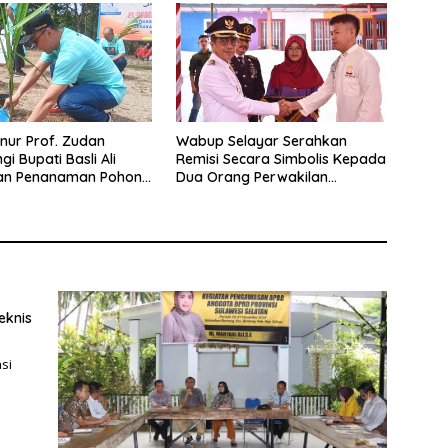
rnur Prof. Zudan
Wabup Selayar Serahkan
i Bupati Basli Ali
Remisi Secara Simbolis Kepada
an Penanaman Pohon
Dua Orang Perwakilan
ak Tanadoang
Narapidana
eknis
si