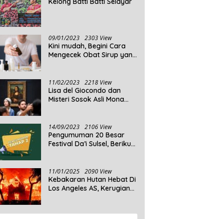
Kelong Batti Batti Selayar
09/01/2023
2303 View
Kini mudah, Begini Cara
Mengecek Obat Sirup yang
Tidak Memenuhi Syarat
dan Obat Sirup yang
Aman Untuk Dikonsumsi
11/02/2023
2218 View
Lisa del Giocondo dan
Misteri Sosok Asli Mona
Lisa
14/09/2023
2106 View
Pengumuman 20 Besar
Festival Da’i Sulsel, Berikut
Peserta yang dinyatakan
Lolos
11/01/2025
2090 View
Kebakaran Hutan Hebat Di
Los Angeles AS, Kerugian
Ditaksir Capai Ribuan
Triliun Rupiah