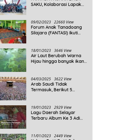
SAKU, Kolaborasi Lapak
Baca
09/02/2023
22660 View
Forum Anak Tanadoang
Silajara (FANTASI) Ikuti
Reses Anggota DPRD
Kepulauan Selayar
18/01/2023
3646 View
Air Laut Berubah Warna
Hijau hingga banyak ikan
yang mati, Berikut
Penjelasannya!
04/03/2025
3622 View
Arab Saudi Tidak
Termasuk, Berikut 5
Negara Dengan Populasi
Agama Islam Terbanyak di
Dunia Tahun 2025
19/01/2023
2929 View
Lagu Daerah Selayar
Terbaru Album Ke 3 Adi
Beta
11/01/2023
2449 View