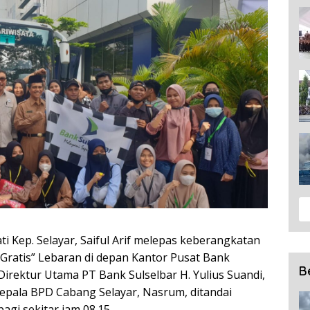
ti Kep. Selayar, Saiful Arif melepas keberangkatan
ratis” Lebaran di depan Kantor Pusat Bank
B
 Direktur Utama PT Bank Sulselbar H. Yulius Suandi,
epala BPD Cabang Selayar, Nasrum, ditandai
agi sekitar jam 08.15.