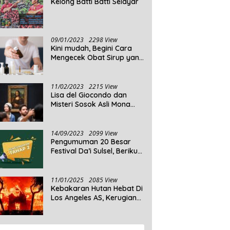
Kelong Batti Batti Selayar
09/01/2023
2298 View
Kini mudah, Begini Cara
Mengecek Obat Sirup yang
Tidak Memenuhi Syarat
dan Obat Sirup yang
Aman Untuk Dikonsumsi
11/02/2023
2215 View
Lisa del Giocondo dan
Misteri Sosok Asli Mona
Lisa
14/09/2023
2099 View
Pengumuman 20 Besar
Festival Da’i Sulsel, Berikut
Peserta yang dinyatakan
Lolos
11/01/2025
2085 View
Kebakaran Hutan Hebat Di
Los Angeles AS, Kerugian
Ditaksir Capai Ribuan
Triliun Rupiah