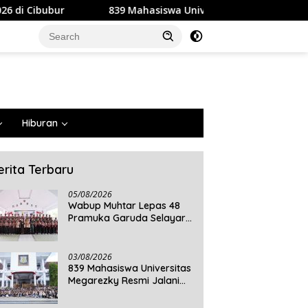
839 Mahasiswa Universitas Megarezky Resmi Jalani KKN Tematik
Hiburan
erita Terbaru
05/08/2026
Wabup Muhtar Lepas 48
Pramuka Garuda Selayar
ke Jambore Nasional XII
2026 di Cibubur
03/08/2026
839 Mahasiswa Universitas
Megarezky Resmi Jalani
KKN Tematik, Siap
Mengabdi di Seluruh Desa