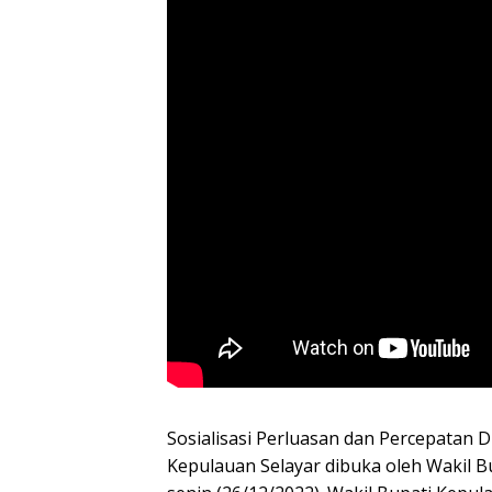
Sosialisasi Perluasan dan Percepatan D
Kepulauan Selayar dibuka oleh Wakil Bu