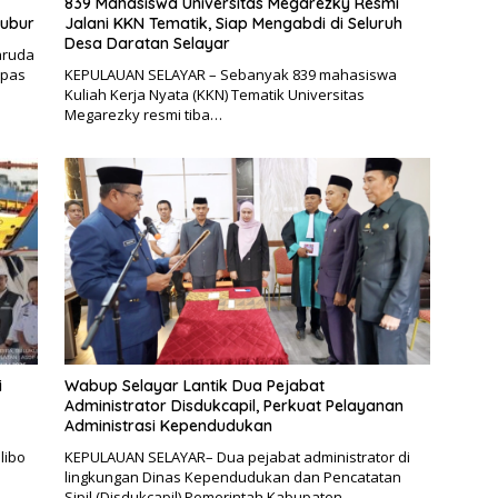
839 Mahasiswa Universitas Megarezky Resmi
bubur
Jalani KKN Tematik, Siap Mengabdi di Seluruh
Desa Daratan Selayar
aruda
epas
KEPULAUAN SELAYAR – Sebanyak 839 mahasiswa
Kuliah Kerja Nyata (KKN) Tematik Universitas
Megarezky resmi tiba…
i
Wabup Selayar Lantik Dua Pejabat
Administrator Disdukcapil, Perkuat Pelayanan
Administrasi Kependudukan
libo
KEPULAUAN SELAYAR– Dua pejabat administrator di
lingkungan Dinas Kependudukan dan Pencatatan
Sipil (Disdukcapil) Pemerintah Kabupaten…