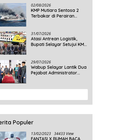
Daratan Selayar
02/08/2026
KMP Mutiara Sentosa 2
Terbakar di Perairan
Sumenep, 5 Tewas dan 41
Penumpang Masih Dalam
Pencarian
31/07/2026
Atasi Antrean Logistik,
Bupati Selayar Setujui KMP
Balibo Kembali Beroperasi
Terbatas
29/07/2026
Wabup Selayar Lantik Dua
Pejabat Administrator
Disdukcapil, Perkuat
Pelayanan Administrasi
Kependudukan
View More
erita Populer
13/02/2023
34433 View
FANTASI X RUMAH BACA