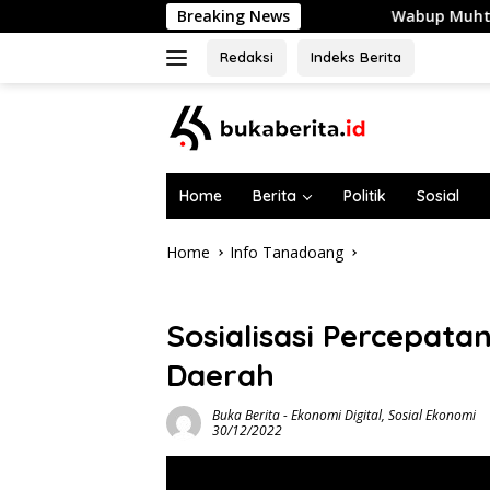
Skip
Breaking News
Wabup Muhtar Lepas 48 Pramuka Gar
to
content
Redaksi
Indeks Berita
Home
Berita
Politik
Sosial
Home
Info Tanadoang
Info Tanadoang
Sosialisasi Percepatan
Daerah
Buka Berita
-
Ekonomi Digital
,
Sosial Ekonomi
30/12/2022