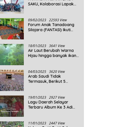
SAKU, Kolaborasi Lapak
Baca
09/02/2023
22593 View
Forum Anak Tanadoang
Silajara (FANTASI) Ikuti
Reses Anggota DPRD
Kepulauan Selayar
18/01/2023
3641 View
Air Laut Berubah Warna
Hijau hingga banyak ikan
yang mati, Berikut
Penjelasannya!
04/03/2025
3620 View
Arab Saudi Tidak
Termasuk, Berikut 5
Negara Dengan Populasi
Agama Islam Terbanyak di
Dunia Tahun 2025
19/01/2023
2927 View
Lagu Daerah Selayar
Terbaru Album Ke 3 Adi
Beta
11/01/2023
2447 View