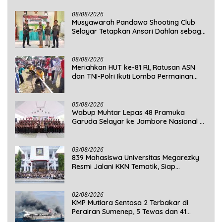
08/08/2026
Musyawarah Pandawa Shooting Club
Selayar Tetapkan Ansari Dahlan sebagai
Ketua Periode 2026–2030
08/08/2026
Meriahkan HUT ke-81 RI, Ratusan ASN
dan TNI-Polri Ikuti Lomba Permainan
Rakyat
05/08/2026
Wabup Muhtar Lepas 48 Pramuka
Garuda Selayar ke Jambore Nasional XII
2026 di Cibubur
03/08/2026
839 Mahasiswa Universitas Megarezky
Resmi Jalani KKN Tematik, Siap
Mengabdi di Seluruh Desa Daratan
Selayar
02/08/2026
KMP Mutiara Sentosa 2 Terbakar di
Perairan Sumenep, 5 Tewas dan 41
Penumpang Masih Dalam Pencarian