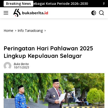
Skip
ahlan sebagai Ketua Periode 2026–2030
Breaking News
Meriahkan HUT
to
content
Home
Info Tanadoang
Info Tanadoang
Peringatan Hari Pahlawan 2025
Lingkup Kepulauan Selayar
Buka Berita
10/11/2025