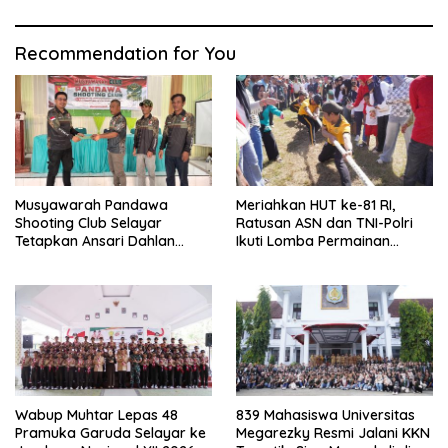
Recommendation for You
Musyawarah Pandawa
Meriahkan HUT ke-81 RI,
Shooting Club Selayar
Ratusan ASN dan TNI-Polri
Tetapkan Ansari Dahlan
Ikuti Lomba Permainan
sebagai Ketua Periode 2026–
Rakyat
2030
Wabup Muhtar Lepas 48
839 Mahasiswa Universitas
Pramuka Garuda Selayar ke
Megarezky Resmi Jalani KKN