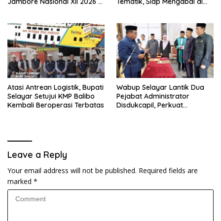
Jambore Nasional XII 2026 di
Tematik, Siap Mengabdi di
Cibubur
Seluruh Desa Daratan
Selayar
Atasi Antrean Logistik, Bupati
Wabup Selayar Lantik Dua
Selayar Setujui KMP Balibo
Pejabat Administrator
Kembali Beroperasi Terbatas
Disdukcapil, Perkuat
Pelayanan Administrasi
Kependudukan
Leave a Reply
Your email address will not be published.
Required fields are
marked
*