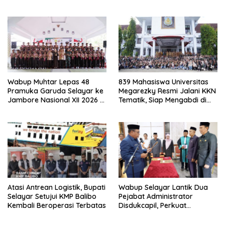
sebagai Ketua Periode 2026–
Rakyat
2030
Wabup Muhtar Lepas 48
839 Mahasiswa Universitas
Pramuka Garuda Selayar ke
Megarezky Resmi Jalani KKN
Jambore Nasional XII 2026 di
Tematik, Siap Mengabdi di
Cibubur
Seluruh Desa Daratan
Selayar
Atasi Antrean Logistik, Bupati
Wabup Selayar Lantik Dua
Selayar Setujui KMP Balibo
Pejabat Administrator
Kembali Beroperasi Terbatas
Disdukcapil, Perkuat
Pelayanan Administrasi
Kependudukan