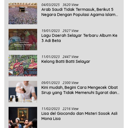
04/03/2025
3620 View
Arab Saudi Tidak Termasuk, Berikut 5
Negara Dengan Populasi Agama Islam
Terbanyak di Dunia Tahun 2025
19/01/2023
2927 View
Lagu Daerah Selayar Terbaru Album Ke
3 Adi Beta
11/01/2023
2447 View
Kelong Batti Batti Selayar
09/01/2023
2300 View
Kini mudah, Begini Cara Mengecek Obat
Sirup yang Tidak Memenuhi Syarat dan
Obat Sirup yang Aman Untuk
Dikonsumsi
11/02/2023
2216 View
Lisa del Giocondo dan Misteri Sosok Asli
Mona Lisa