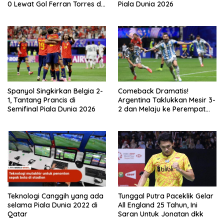
0 Lewat Gol Ferran Torres di
Piala Dunia 2026
Babak Extra time
Spanyol Singkirkan Belgia 2-
Comeback Dramatis!
1, Tantang Prancis di
Argentina Taklukkan Mesir 3-
Semifinal Piala Dunia 2026
2 dan Melaju ke Perempat
Final Piala Dunia 2026
Tunggal Putra Paceklik Gelar
Teknologi Canggih yang ada
All England 25 Tahun, Ini
selama Piala Dunia 2022 di
Saran Untuk Jonatan dkk
Qatar