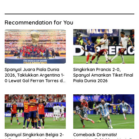
Recommendation for You
Spanyol Juara Piala Dunia
Singkirkan Prancis 2-0,
2026, Taklukkan Argentina 1-
Spanyol Amankan Tiket Final
0 Lewat Gol Ferran Torres di
Piala Dunia 2026
Babak Extra time
Spanyol Singkirkan Belgia 2-
Comeback Dramatis!