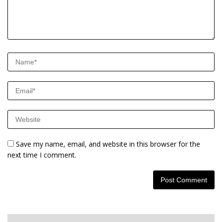
Save my name, email, and website in this browser for the
next time I comment.