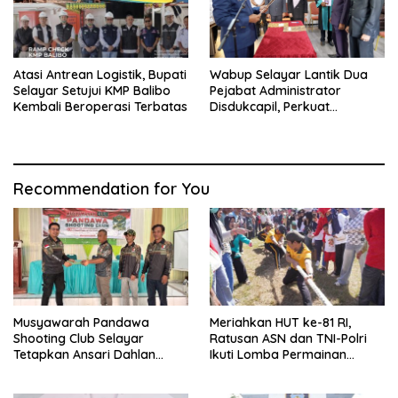
Atasi Antrean Logistik, Bupati
Wabup Selayar Lantik Dua
Selayar Setujui KMP Balibo
Pejabat Administrator
Kembali Beroperasi Terbatas
Disdukcapil, Perkuat
Pelayanan Administrasi
Kependudukan
Recommendation for You
Musyawarah Pandawa
Meriahkan HUT ke-81 RI,
Shooting Club Selayar
Ratusan ASN dan TNI-Polri
Tetapkan Ansari Dahlan
Ikuti Lomba Permainan
sebagai Ketua Periode 2026–
Rakyat
2030