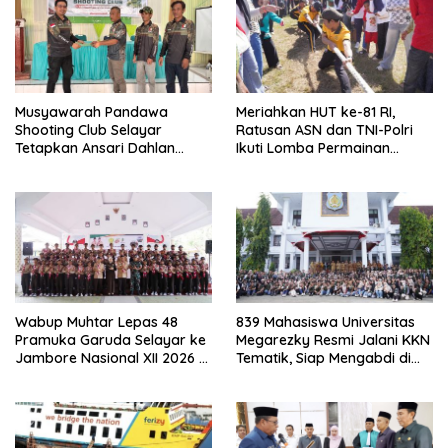
Musyawarah Pandawa
Meriahkan HUT ke-81 RI,
Shooting Club Selayar
Ratusan ASN dan TNI-Polri
Tetapkan Ansari Dahlan
Ikuti Lomba Permainan
sebagai Ketua Periode 2026–
Rakyat
2030
Wabup Muhtar Lepas 48
839 Mahasiswa Universitas
Pramuka Garuda Selayar ke
Megarezky Resmi Jalani KKN
Jambore Nasional XII 2026 di
Tematik, Siap Mengabdi di
Cibubur
Seluruh Desa Daratan
Selayar