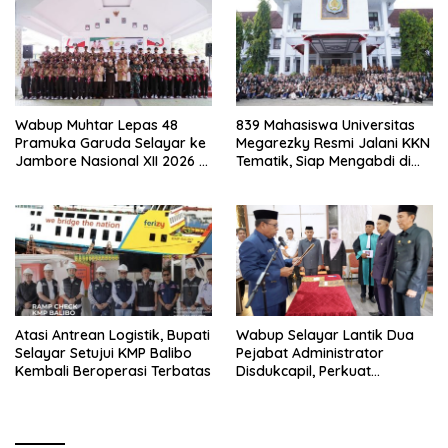
Wabup Muhtar Lepas 48
839 Mahasiswa Universitas
Pramuka Garuda Selayar ke
Megarezky Resmi Jalani KKN
Jambore Nasional XII 2026 di
Tematik, Siap Mengabdi di
Cibubur
Seluruh Desa Daratan
Selayar
Atasi Antrean Logistik, Bupati
Wabup Selayar Lantik Dua
Selayar Setujui KMP Balibo
Pejabat Administrator
Kembali Beroperasi Terbatas
Disdukcapil, Perkuat
Pelayanan Administrasi
Kependudukan