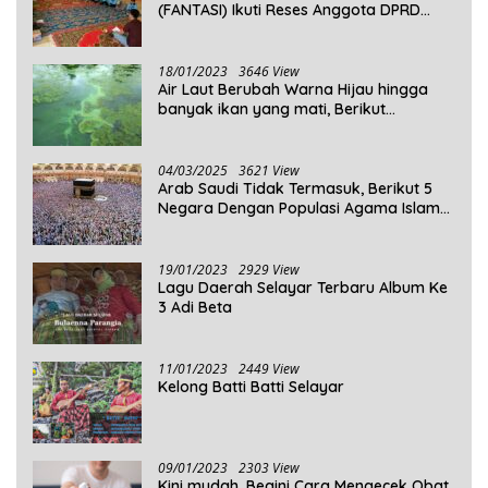
(FANTASI) Ikuti Reses Anggota DPRD
Kepulauan Selayar
18/01/2023
3646 View
Air Laut Berubah Warna Hijau hingga
banyak ikan yang mati, Berikut
Penjelasannya!
04/03/2025
3621 View
Arab Saudi Tidak Termasuk, Berikut 5
Negara Dengan Populasi Agama Islam
Terbanyak di Dunia Tahun 2025
19/01/2023
2929 View
Lagu Daerah Selayar Terbaru Album Ke
3 Adi Beta
11/01/2023
2449 View
Kelong Batti Batti Selayar
09/01/2023
2303 View
Kini mudah, Begini Cara Mengecek Obat