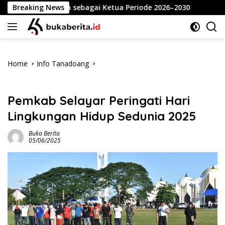
Skip
 Dahlan sebagai Ketua Periode 2026–2030
Breaking News
Meriahkan HU
to
content
Home
Info Tanadoang
Info Tanadoang
Pemkab Selayar Peringati Hari
Lingkungan Hidup Sedunia 2025
Buka Berita
05/06/2025