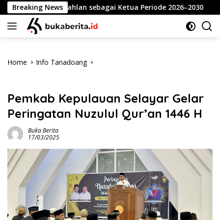
Skip
nsari Dahlan sebagai Ketua Periode 2026–2030
Breaking News
Meriah
to
content
Home
Info Tanadoang
Info Tanadoang
Pemkab Kepulauan Selayar Gelar
Peringatan Nuzulul Qur’an 1446 H
Buka Berita
17/03/2025