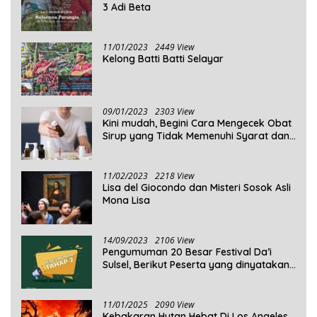
3 Adi Beta
11/01/2023
2449 View
Kelong Batti Batti Selayar
09/01/2023
2303 View
Kini mudah, Begini Cara Mengecek Obat
Sirup yang Tidak Memenuhi Syarat dan
Obat Sirup yang Aman Untuk
Dikonsumsi
11/02/2023
2218 View
Lisa del Giocondo dan Misteri Sosok Asli
Mona Lisa
14/09/2023
2106 View
Pengumuman 20 Besar Festival Da’i
Sulsel, Berikut Peserta yang dinyatakan
Lolos
11/01/2025
2090 View
Kebakaran Hutan Hebat Di Los Angeles