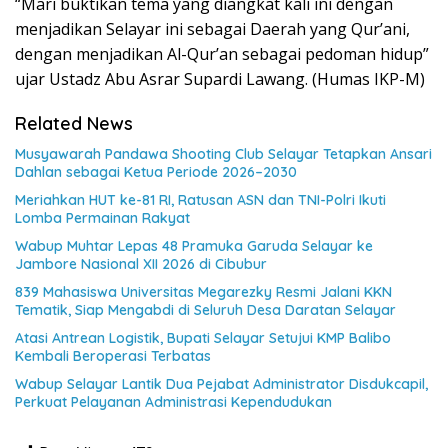
“Mari buktikan tema yang diangkat kali ini dengan
menjadikan Selayar ini sebagai Daerah yang Qur’ani,
dengan menjadikan Al-Qur’an sebagai pedoman hidup”
ujar Ustadz Abu Asrar Supardi Lawang. (Humas IKP-M)
Related News
Musyawarah Pandawa Shooting Club Selayar Tetapkan Ansari
Dahlan sebagai Ketua Periode 2026–2030
Meriahkan HUT ke-81 RI, Ratusan ASN dan TNI-Polri Ikuti
Lomba Permainan Rakyat
Wabup Muhtar Lepas 48 Pramuka Garuda Selayar ke
Jambore Nasional XII 2026 di Cibubur
839 Mahasiswa Universitas Megarezky Resmi Jalani KKN
Tematik, Siap Mengabdi di Seluruh Desa Daratan Selayar
Atasi Antrean Logistik, Bupati Selayar Setujui KMP Balibo
Kembali Beroperasi Terbatas
Wabup Selayar Lantik Dua Pejabat Administrator Disdukcapil,
Perkuat Pelayanan Administrasi Kependudukan