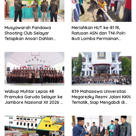
Musyawarah Pandawa
Meriahkan HUT ke-81 RI,
Shooting Club Selayar
Ratusan ASN dan TNI-Polri
Tetapkan Ansari Dahlan
Ikuti Lomba Permainan
sebagai Ketua Periode 2026–
Rakyat
2030
Wabup Muhtar Lepas 48
839 Mahasiswa Universitas
Pramuka Garuda Selayar ke
Megarezky Resmi Jalani KKN
Jambore Nasional XII 2026 di
Tematik, Siap Mengabdi di
Cibubur
Seluruh Desa Daratan
Selayar