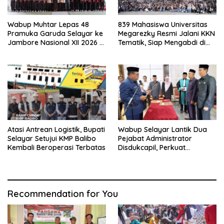
Wabup Muhtar Lepas 48
839 Mahasiswa Universitas
Pramuka Garuda Selayar ke
Megarezky Resmi Jalani KKN
Jambore Nasional XII 2026 di
Tematik, Siap Mengabdi di
Cibubur
Seluruh Desa Daratan
Selayar
Atasi Antrean Logistik, Bupati
Wabup Selayar Lantik Dua
Selayar Setujui KMP Balibo
Pejabat Administrator
Kembali Beroperasi Terbatas
Disdukcapil, Perkuat
Pelayanan Administrasi
Kependudukan
Recommendation for You