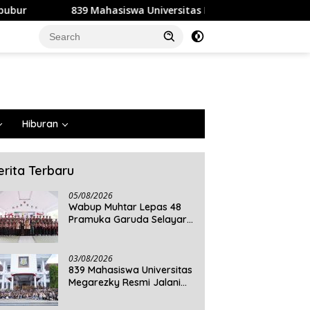
siswa Universitas Megarezky Resmi Jalani KKN Tematik, Siap M
Hiburan
erita Terbaru
05/08/2026
Wabup Muhtar Lepas 48
Pramuka Garuda Selayar
ke Jambore Nasional XII
2026 di Cibubur
03/08/2026
839 Mahasiswa Universitas
Megarezky Resmi Jalani
KKN Tematik, Siap
Mengabdi di Seluruh Desa