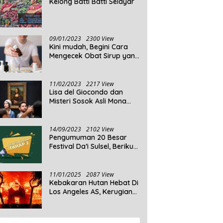
Kelong Batti Batti Selayar
09/01/2023
2300 View
Kini mudah, Begini Cara
Mengecek Obat Sirup yang
Tidak Memenuhi Syarat
dan Obat Sirup yang
Aman Untuk Dikonsumsi
11/02/2023
2217 View
Lisa del Giocondo dan
Misteri Sosok Asli Mona
Lisa
14/09/2023
2102 View
Pengumuman 20 Besar
Festival Da’i Sulsel, Berikut
Peserta yang dinyatakan
Lolos
11/01/2025
2087 View
Kebakaran Hutan Hebat Di
Los Angeles AS, Kerugian
Ditaksir Capai Ribuan
Triliun Rupiah