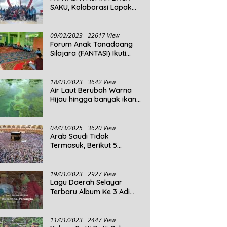
SAKU, Kolaborasi Lapak
Baca
09/02/2023
22617 View
Forum Anak Tanadoang
Silajara (FANTASI) Ikuti
Reses Anggota DPRD
Kepulauan Selayar
18/01/2023
3642 View
Air Laut Berubah Warna
Hijau hingga banyak ikan
yang mati, Berikut
Penjelasannya!
04/03/2025
3620 View
Arab Saudi Tidak
Termasuk, Berikut 5
Negara Dengan Populasi
Agama Islam Terbanyak di
Dunia Tahun 2025
19/01/2023
2927 View
Lagu Daerah Selayar
Terbaru Album Ke 3 Adi
Beta
11/01/2023
2447 View