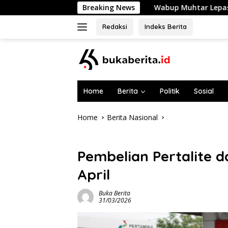
Skip
Wabup Muhtar Lepas 48 Pramuka Garuda Sela
Breaking News
to
content
Redaksi
Indeks Berita
Home
Berita
Politik
Sosial
Home
Berita Nasional
Berita Nasional
Pembelian Pertalite da
April
Buka Berita
31/03/2026