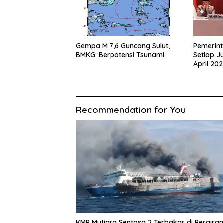
Gempa M 7,6 Guncang Sulut,
Pemerin
BMKG: Berpotensi Tsunami
Setiap J
April 20
Recommendation for You
KMP Mutiara Sentosa 2 Terbakar di Perairan