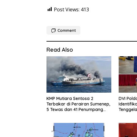
Post Views:
413
Comment
Read Also
KMP Mutiara Sentosa 2
DVI Polda
Terbakar di Perairan Sumenep,
Identifi
5 Tewas dan 41 Penumpang
Tenggela
Masih Dalam Pencarian