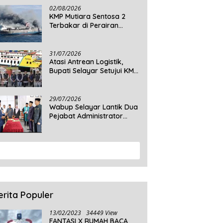
Daratan Selayar
02/08/2026
KMP Mutiara Sentosa 2
Terbakar di Perairan
Sumenep, 5 Tewas dan 41
Penumpang Masih Dalam
Pencarian
31/07/2026
Atasi Antrean Logistik,
Bupati Selayar Setujui KMP
Balibo Kembali Beroperasi
Terbatas
29/07/2026
Wabup Selayar Lantik Dua
Pejabat Administrator
Disdukcapil, Perkuat
Pelayanan Administrasi
Kependudukan
View More
erita Populer
13/02/2023
34449 View
FANTASI X RUMAH BACA