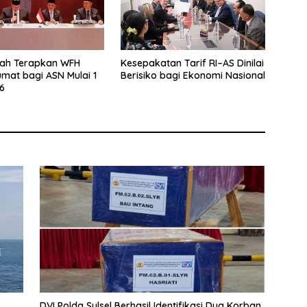
tah Terapkan WFH
Kesepakatan Tarif RI–AS Dinilai
umat bagi ASN Mulai 1
Berisiko bagi Ekonomi Nasional
26
DVI Polda Sulsel Berhasil Identifikasi Dua Korban