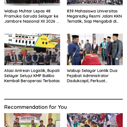
Wabup Muhtar Lepas 48
839 Mahasiswa Universitas
Pramuka Garuda Selayar ke
Megarezky Resmi Jalani KKN
Jambore Nasional XII 2026 di
Tematik, Siap Mengabdi di
Cibubur
Seluruh Desa Daratan
Selayar
Atasi Antrean Logistik, Bupati
Wabup Selayar Lantik Dua
Selayar Setujui KMP Balibo
Pejabat Administrator
Kembali Beroperasi Terbatas
Disdukcapil, Perkuat
Pelayanan Administrasi
Kependudukan
Recommendation for You