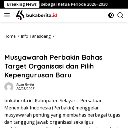
Skip
 Dahlan sebagai Ketua Periode 2026–2030
Breaking News
Meriahkan HU
to
content
Home
Info Tanadoang
Info Tanadoang
Musyawarah Perbakin Bahas
Target Organisasi dan Pilih
Kepengurusan Baru
Buka Berita
20/05/2025
bukaberita.id, Kabupaten Selayar – Persatuan
Menembak Indonesia (Perbakin) menggelar
musyawarah penting yang membahas berbagai tugas
dan tanggung jawab organisasi sekaligus