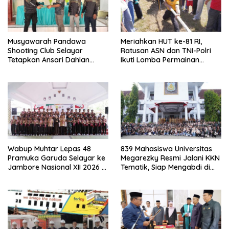
Musyawarah Pandawa
Meriahkan HUT ke-81 RI,
Shooting Club Selayar
Ratusan ASN dan TNI-Polri
Tetapkan Ansari Dahlan
Ikuti Lomba Permainan
sebagai Ketua Periode 2026–
Rakyat
2030
Wabup Muhtar Lepas 48
839 Mahasiswa Universitas
Pramuka Garuda Selayar ke
Megarezky Resmi Jalani KKN
Jambore Nasional XII 2026 di
Tematik, Siap Mengabdi di
Cibubur
Seluruh Desa Daratan
Selayar