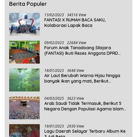
Berita Populer
13/02/2023
34516 View
FANTASI X RUMAH BACA SAKU,
Kolaborasi Lapak Baca
09/02/2023
22684 View
Forum Anak Tanadoang Silajara
(FANTASI) Ikuti Reses Anggota DPRD
Kepulauan Selayar
18/01/2023
3648 View
Air Laut Berubah Warna Hijau hingga
banyak ikan yang mati, Berikut
Penjelasannya!
04/03/2025
3623 View
Arab Saudi Tidak Termasuk, Berikut 5
Negara Dengan Populasi Agama Islam
Terbanyak di Dunia Tahun 2025
19/01/2023
2930 View
Lagu Daerah Selayar Terbaru Album Ke
3 Adi Beta