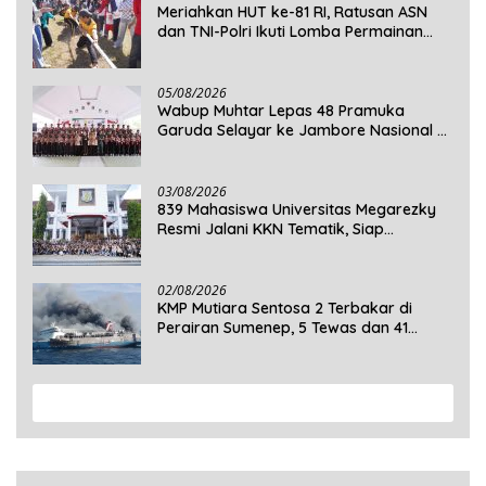
Meriahkan HUT ke-81 RI, Ratusan ASN
dan TNI-Polri Ikuti Lomba Permainan
Rakyat
05/08/2026
Wabup Muhtar Lepas 48 Pramuka
Garuda Selayar ke Jambore Nasional XII
2026 di Cibubur
03/08/2026
839 Mahasiswa Universitas Megarezky
Resmi Jalani KKN Tematik, Siap
Mengabdi di Seluruh Desa Daratan
Selayar
02/08/2026
KMP Mutiara Sentosa 2 Terbakar di
Perairan Sumenep, 5 Tewas dan 41
Penumpang Masih Dalam Pencarian
View More