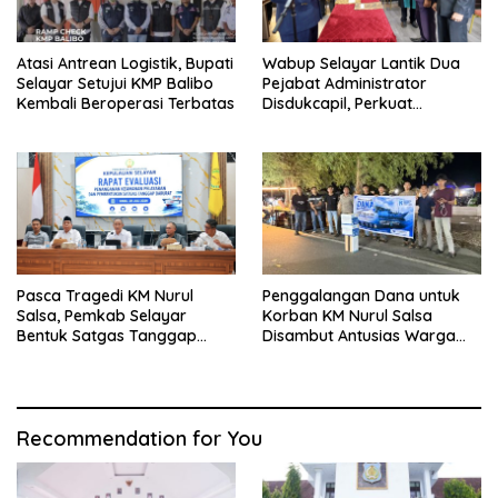
Atasi Antrean Logistik, Bupati
Wabup Selayar Lantik Dua
Selayar Setujui KMP Balibo
Pejabat Administrator
Kembali Beroperasi Terbatas
Disdukcapil, Perkuat
Pelayanan Administrasi
Kependudukan
Pasca Tragedi KM Nurul
Penggalangan Dana untuk
Salsa, Pemkab Selayar
Korban KM Nurul Salsa
Bentuk Satgas Tanggap
Disambut Antusias Warga
Darurat dan Perkuat Sistem
Selayar
Keselamatan Pelayaran
Recommendation for You