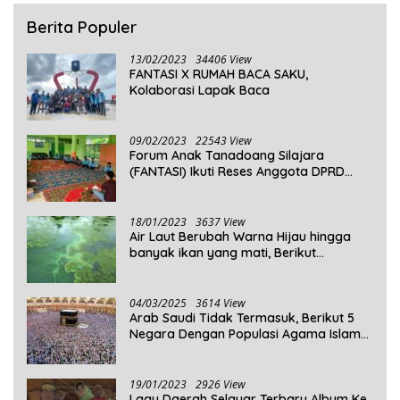
Berita Populer
13/02/2023
34406 View
FANTASI X RUMAH BACA SAKU,
Kolaborasi Lapak Baca
09/02/2023
22543 View
Forum Anak Tanadoang Silajara
(FANTASI) Ikuti Reses Anggota DPRD
Kepulauan Selayar
18/01/2023
3637 View
Air Laut Berubah Warna Hijau hingga
banyak ikan yang mati, Berikut
Penjelasannya!
04/03/2025
3614 View
Arab Saudi Tidak Termasuk, Berikut 5
Negara Dengan Populasi Agama Islam
Terbanyak di Dunia Tahun 2025
19/01/2023
2926 View
Lagu Daerah Selayar Terbaru Album Ke