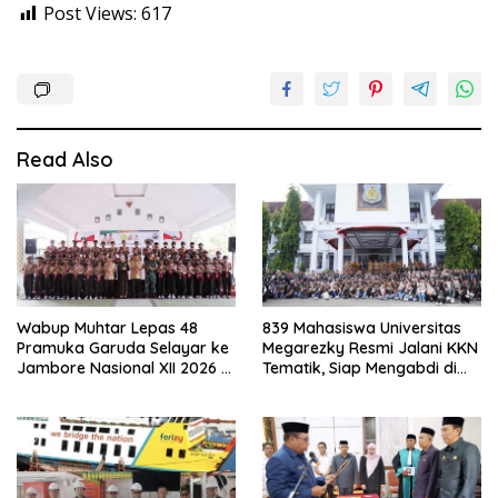
Post Views:
617
Read Also
Wabup Muhtar Lepas 48
839 Mahasiswa Universitas
Pramuka Garuda Selayar ke
Megarezky Resmi Jalani KKN
Jambore Nasional XII 2026 di
Tematik, Siap Mengabdi di
Cibubur
Seluruh Desa Daratan
Selayar