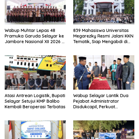
Wabup Muhtar Lepas 48
839 Mahasiswa Universitas
Pramuka Garuda Selayar ke
Megarezky Resmi Jalani KKN
Jambore Nasional XII 2026 di
Tematik, Siap Mengabdi di
Cibubur
Seluruh Desa Daratan
Selayar
Atasi Antrean Logistik, Bupati
Wabup Selayar Lantik Dua
Selayar Setujui KMP Balibo
Pejabat Administrator
Kembali Beroperasi Terbatas
Disdukcapil, Perkuat
Pelayanan Administrasi
Kependudukan