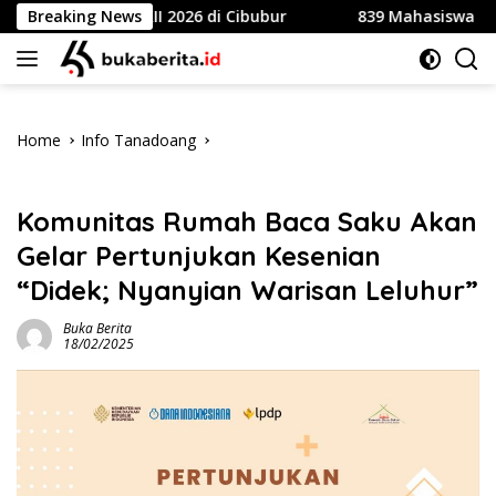
Skip
ional XII 2026 di Cibubur
Breaking News
839 Mahasiswa Universitas 
to
content
Home
Info Tanadoang
Info Tanadoang
Komunitas Rumah Baca Saku Akan
Gelar Pertunjukan Kesenian
“Didek; Nyanyian Warisan Leluhur”
Buka Berita
18/02/2025