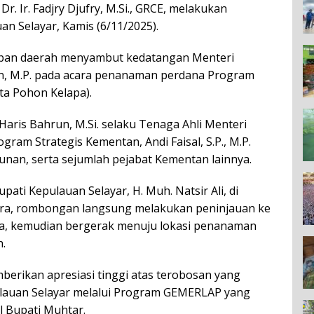
r. Ir. Fadjry Djufry, M.Si., GRCE, melakukan
n Selayar, Kamis (6/11/2025).
apan daerah menyambut kedatangan Menteri
man, M.P. pada acara penanaman perdana Program
a Pohon Kelapa).
l Haris Bahrun, M.Si. selaku Tenaga Ahli Menteri
gram Strategis Kementan, Andi Faisal, S.P., M.P.
bunan, serta sejumlah pejabat Kementan lainnya.
ti Kepulauan Selayar, H. Muh. Natsir Ali, di
ara, rombongan langsung melakukan peninjauan ke
ala, kemudian bergerak menuju lokasi penanaman
.
berikan apresiasi tinggi atas terobosan yang
lauan Selayar melalui Program GEMERLAP yang
il Bupati Muhtar.