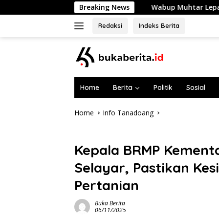
Skip
Wabup Muhtar Lepas 48 Pramuka Garuda Sela
Breaking News
to
content
Redaksi
Indeks Berita
Home
Berita
Politik
Sosial
Home
Info Tanadoang
Info Tanadoang
Kepala BRMP Kementan
Selayar, Pastikan Ke
Pertanian
Buka Berita
06/11/2025