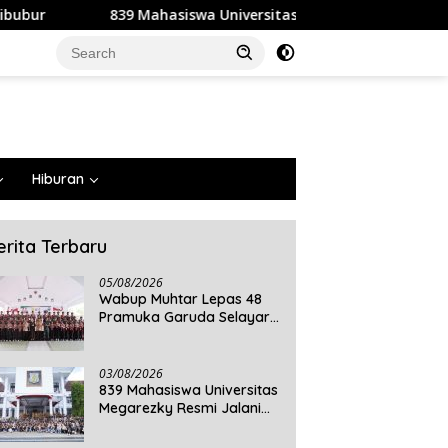
siswa Universitas Megarezky Resmi Jalani KKN Tematik, Siap M
Hiburan
erita Terbaru
05/08/2026
Wabup Muhtar Lepas 48
Pramuka Garuda Selayar
ke Jambore Nasional XII
2026 di Cibubur
03/08/2026
839 Mahasiswa Universitas
Megarezky Resmi Jalani
KKN Tematik, Siap
Mengabdi di Seluruh Desa