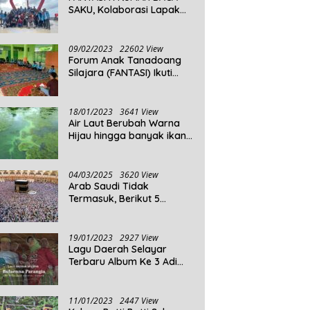
SAKU, Kolaborasi Lapak
Baca
09/02/2023
22602 View
Forum Anak Tanadoang
Silajara (FANTASI) Ikuti
Reses Anggota DPRD
Kepulauan Selayar
18/01/2023
3641 View
Air Laut Berubah Warna
Hijau hingga banyak ikan
yang mati, Berikut
Penjelasannya!
04/03/2025
3620 View
Arab Saudi Tidak
Termasuk, Berikut 5
Negara Dengan Populasi
Agama Islam Terbanyak di
Dunia Tahun 2025
19/01/2023
2927 View
Lagu Daerah Selayar
Terbaru Album Ke 3 Adi
Beta
11/01/2023
2447 View