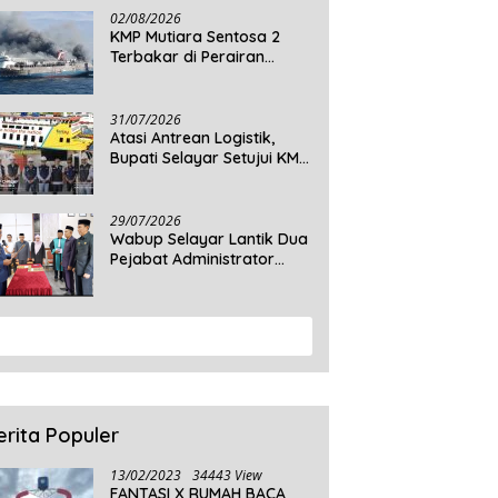
Daratan Selayar
02/08/2026
KMP Mutiara Sentosa 2
Terbakar di Perairan
Sumenep, 5 Tewas dan 41
Penumpang Masih Dalam
Pencarian
31/07/2026
Atasi Antrean Logistik,
Bupati Selayar Setujui KMP
Balibo Kembali Beroperasi
Terbatas
29/07/2026
Wabup Selayar Lantik Dua
Pejabat Administrator
Disdukcapil, Perkuat
Pelayanan Administrasi
Kependudukan
View More
erita Populer
13/02/2023
34443 View
FANTASI X RUMAH BACA