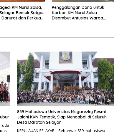
agedi KM Nurul Salsa,
Penggalangan Dana untuk
Selayar Bentuk Satgas
Korban KM Nurul Salsa
 Darurat dan Perkuat
Disambut Antusias Warga
eselamatan Pelayaran
Selayar
839 Mahasiswa Universitas Megarezky Resmi
bubur
Jalani KKN Tematik, Siap Mengabdi di Seluruh
Desa Daratan Selayar
aruda
epas
KEPULAUAN SELAYAR – Sebanyak 839 mahasiswa