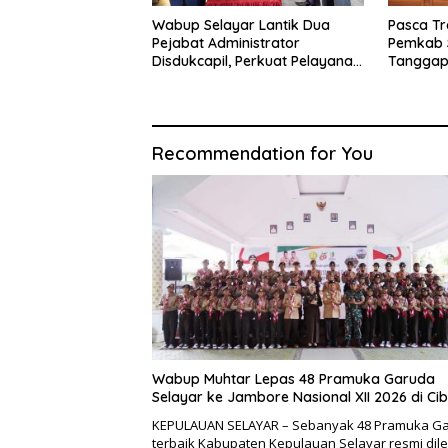
Wabup Selayar Lantik Dua
Pasca Tr
Pejabat Administrator
Pemkab 
Disdukcapil, Perkuat Pelayanan
Tanggap
Administrasi Kependudukan
Sistem K
Recommendation for You
Wabup Muhtar Lepas 48 Pramuka Garuda
Selayar ke Jambore Nasional XII 2026 di Ci
KEPULAUAN SELAYAR – Sebanyak 48 Pramuka G
terbaik Kabupaten Kepulauan Selayar resmi dil