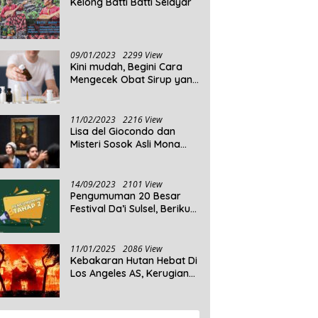
Kelong Batti Batti Selayar
09/01/2023
2299 View
Kini mudah, Begini Cara
Mengecek Obat Sirup yang
Tidak Memenuhi Syarat
dan Obat Sirup yang
Aman Untuk Dikonsumsi
11/02/2023
2216 View
Lisa del Giocondo dan
Misteri Sosok Asli Mona
Lisa
14/09/2023
2101 View
Pengumuman 20 Besar
Festival Da’i Sulsel, Berikut
Peserta yang dinyatakan
Lolos
11/01/2025
2086 View
Kebakaran Hutan Hebat Di
Los Angeles AS, Kerugian
Ditaksir Capai Ribuan
Triliun Rupiah