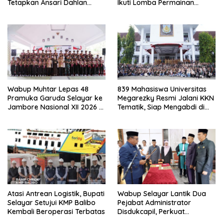
Tetapkan Ansari Dahlan
Ikuti Lomba Permainan
sebagai Ketua Periode 2026–
Rakyat
2030
Wabup Muhtar Lepas 48
839 Mahasiswa Universitas
Pramuka Garuda Selayar ke
Megarezky Resmi Jalani KKN
Jambore Nasional XII 2026 di
Tematik, Siap Mengabdi di
Cibubur
Seluruh Desa Daratan
Selayar
Atasi Antrean Logistik, Bupati
Wabup Selayar Lantik Dua
Selayar Setujui KMP Balibo
Pejabat Administrator
Kembali Beroperasi Terbatas
Disdukcapil, Perkuat
Pelayanan Administrasi