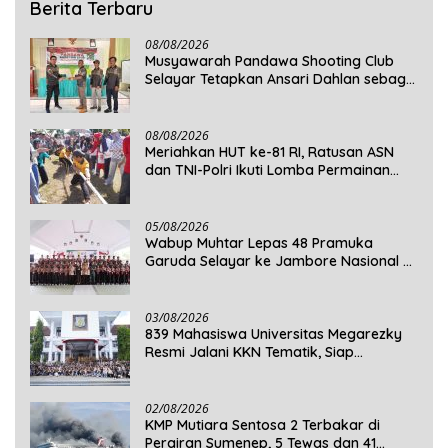
Berita Terbaru
08/08/2026
Musyawarah Pandawa Shooting Club
Selayar Tetapkan Ansari Dahlan sebagai
Ketua Periode 2026–2030
08/08/2026
Meriahkan HUT ke-81 RI, Ratusan ASN
dan TNI-Polri Ikuti Lomba Permainan
Rakyat
05/08/2026
Wabup Muhtar Lepas 48 Pramuka
Garuda Selayar ke Jambore Nasional XII
2026 di Cibubur
03/08/2026
839 Mahasiswa Universitas Megarezky
Resmi Jalani KKN Tematik, Siap
Mengabdi di Seluruh Desa Daratan
Selayar
02/08/2026
KMP Mutiara Sentosa 2 Terbakar di
Perairan Sumenep, 5 Tewas dan 41