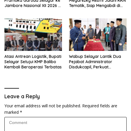
Pramuka Garuda Selayar ke
Megarezky Resmi Jalani KKN
Jambore Nasional XII 2026 di
Tematik, Siap Mengabdi di
Cibubur
Seluruh Desa Daratan
Selayar
Atasi Antrean Logistik, Bupati
Wabup Selayar Lantik Dua
Selayar Setujui KMP Balibo
Pejabat Administrator
Kembali Beroperasi Terbatas
Disdukcapil, Perkuat
Pelayanan Administrasi
Kependudukan
Leave a Reply
Your email address will not be published.
Required fields are
marked
*