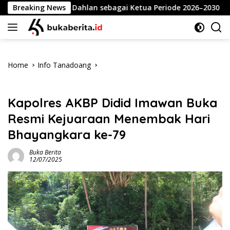
Skip
 Ansari Dahlan sebagai Ketua Periode 2026–2030
Breaking News
Meri
to
content
Home
Info Tanadoang
Info Tanadoang
Kapolres AKBP Didid Imawan Buka
Resmi Kejuaraan Menembak Hari
Bhayangkara ke-79
Buka Berita
12/07/2025