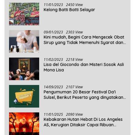
11/01/2023
2450 View
Kelong Batti Batti Selayar
09/01/2023
2303 View
Kini mudah, Begini Cara Mengecek Obat
Sirup yang Tidak Memenuhi Syarat dan
Obat Sirup yang Aman Untuk
Dikonsumsi
11/02/2023
2218 View
Lisa del Giocondo dan Misteri Sosok Asli
Mona Lisa
14/09/2023
2107 View
Pengumuman 20 Besar Festival Da’i
Sulsel, Berikut Peserta yang dinyatakan
Lolos
11/01/2025
2090 View
Kebakaran Hutan Hebat Di Los Angeles
AS, Kerugian Ditaksir Capai Ribuan
Triliun Rupiah