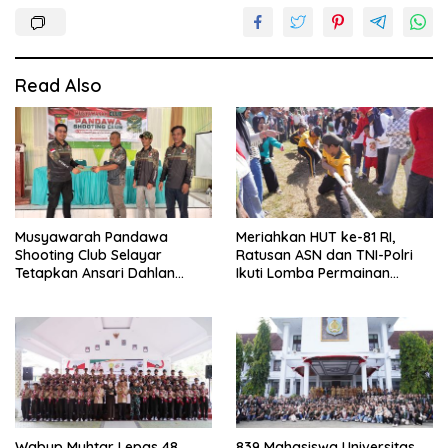
Read Also
Musyawarah Pandawa
Meriahkan HUT ke-81 RI,
Shooting Club Selayar
Ratusan ASN dan TNI-Polri
Tetapkan Ansari Dahlan
Ikuti Lomba Permainan
sebagai Ketua Periode 2026–
Rakyat
2030
Wabup Muhtar Lepas 48
839 Mahasiswa Universitas