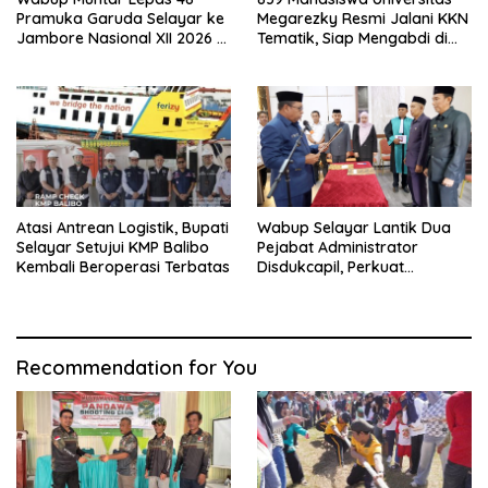
Pramuka Garuda Selayar ke
Megarezky Resmi Jalani KKN
Jambore Nasional XII 2026 di
Tematik, Siap Mengabdi di
Cibubur
Seluruh Desa Daratan
Selayar
Atasi Antrean Logistik, Bupati
Wabup Selayar Lantik Dua
Selayar Setujui KMP Balibo
Pejabat Administrator
Kembali Beroperasi Terbatas
Disdukcapil, Perkuat
Pelayanan Administrasi
Kependudukan
Recommendation for You