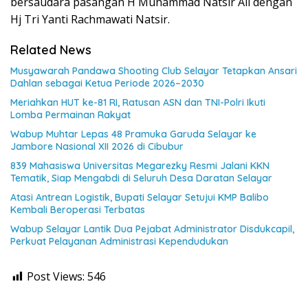
bersaudara pasangan H Muhammad Natsir Ali dengan
Hj Tri Yanti Rachmawati Natsir.
Related News
Musyawarah Pandawa Shooting Club Selayar Tetapkan Ansari
Dahlan sebagai Ketua Periode 2026–2030
Meriahkan HUT ke-81 RI, Ratusan ASN dan TNI-Polri Ikuti
Lomba Permainan Rakyat
Wabup Muhtar Lepas 48 Pramuka Garuda Selayar ke
Jambore Nasional XII 2026 di Cibubur
839 Mahasiswa Universitas Megarezky Resmi Jalani KKN
Tematik, Siap Mengabdi di Seluruh Desa Daratan Selayar
Atasi Antrean Logistik, Bupati Selayar Setujui KMP Balibo
Kembali Beroperasi Terbatas
Wabup Selayar Lantik Dua Pejabat Administrator Disdukcapil,
Perkuat Pelayanan Administrasi Kependudukan
Post Views:
546