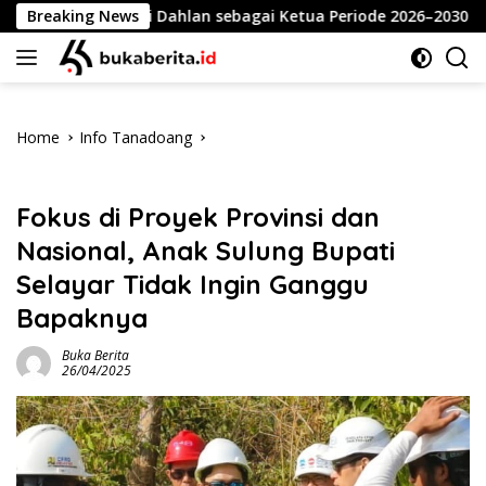
Skip
n Ansari Dahlan sebagai Ketua Periode 2026–2030
Breaking News
Mer
to
content
Home
Info Tanadoang
Info Tanadoang
Fokus di Proyek Provinsi dan
Nasional, Anak Sulung Bupati
Selayar Tidak Ingin Ganggu
Bapaknya
Buka Berita
26/04/2025