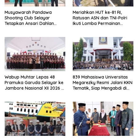
Musyawarah Pandawa
Meriahkan HUT ke-81 RI,
Shooting Club Selayar
Ratusan ASN dan TNI-Polri
Tetapkan Ansari Dahlan
Ikuti Lomba Permainan
sebagai Ketua Periode 2026–
Rakyat
2030
Wabup Muhtar Lepas 48
839 Mahasiswa Universitas
Pramuka Garuda Selayar ke
Megarezky Resmi Jalani KKN
Jambore Nasional XII 2026 di
Tematik, Siap Mengabdi di
Cibubur
Seluruh Desa Daratan
Selayar