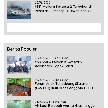
02/08/2026
KMP Mutiara Sentosa 2 Terbakar di
Perairan Sumenep, 5 Tewas dan 41
Penumpang Masih Dalam Pencarian
View More
Berita Populer
13/02/2023
34492 View
FANTASI X RUMAH BACA SAKU,
Kolaborasi Lapak Baca
09/02/2023
22661 View
Forum Anak Tanadoang Silajara
(FANTASI) Ikuti Reses Anggota DPRD
Kepulauan Selayar
18/01/2023
3646 View
Air Laut Berubah Warna Hijau hingga