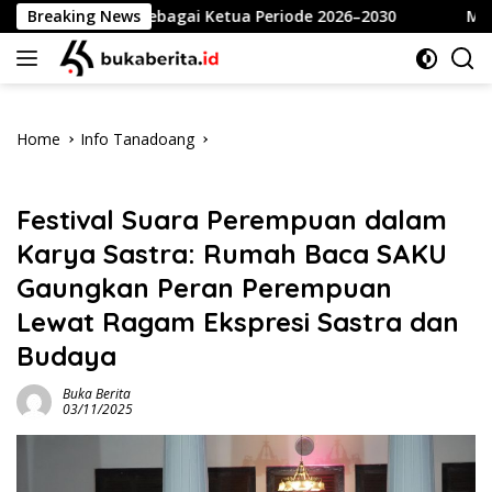
Skip
hlan sebagai Ketua Periode 2026–2030
Breaking News
Meriahkan HUT 
to
content
Home
Info Tanadoang
Info Tanadoang
Festival Suara Perempuan dalam
Karya Sastra: Rumah Baca SAKU
Gaungkan Peran Perempuan
Lewat Ragam Ekspresi Sastra dan
Budaya
Buka Berita
03/11/2025