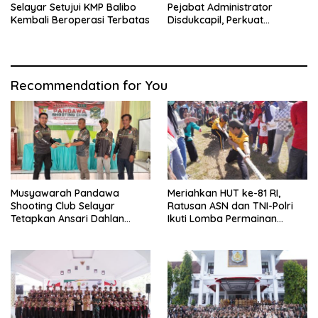
Selayar Setujui KMP Balibo
Pejabat Administrator
Kembali Beroperasi Terbatas
Disdukcapil, Perkuat
Pelayanan Administrasi
Kependudukan
Recommendation for You
Musyawarah Pandawa
Meriahkan HUT ke-81 RI,
Shooting Club Selayar
Ratusan ASN dan TNI-Polri
Tetapkan Ansari Dahlan
Ikuti Lomba Permainan
sebagai Ketua Periode 2026–
Rakyat
2030