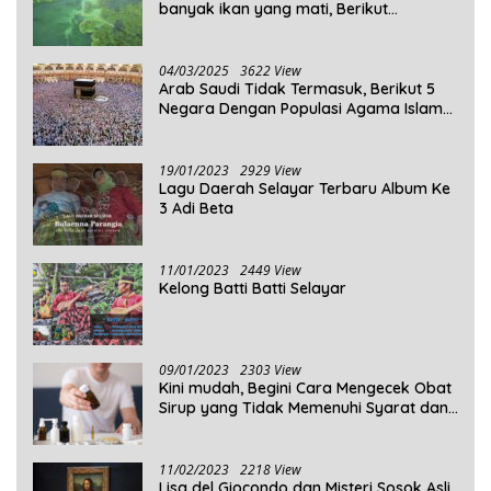
banyak ikan yang mati, Berikut
Penjelasannya!
04/03/2025
3622 View
Arab Saudi Tidak Termasuk, Berikut 5
Negara Dengan Populasi Agama Islam
Terbanyak di Dunia Tahun 2025
19/01/2023
2929 View
Lagu Daerah Selayar Terbaru Album Ke
3 Adi Beta
11/01/2023
2449 View
Kelong Batti Batti Selayar
09/01/2023
2303 View
Kini mudah, Begini Cara Mengecek Obat
Sirup yang Tidak Memenuhi Syarat dan
Obat Sirup yang Aman Untuk
Dikonsumsi
11/02/2023
2218 View
Lisa del Giocondo dan Misteri Sosok Asli