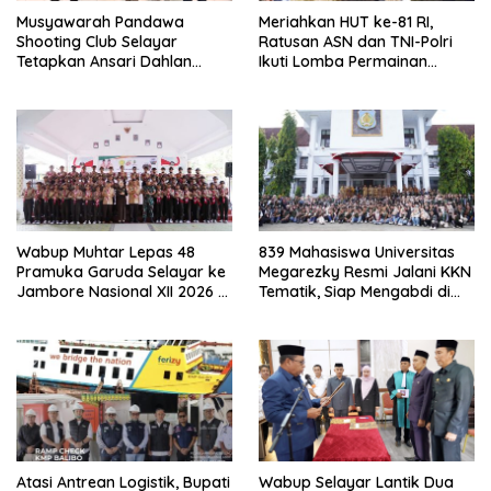
Musyawarah Pandawa
Meriahkan HUT ke-81 RI,
Shooting Club Selayar
Ratusan ASN dan TNI-Polri
Tetapkan Ansari Dahlan
Ikuti Lomba Permainan
sebagai Ketua Periode 2026–
Rakyat
2030
Wabup Muhtar Lepas 48
839 Mahasiswa Universitas
Pramuka Garuda Selayar ke
Megarezky Resmi Jalani KKN
Jambore Nasional XII 2026 di
Tematik, Siap Mengabdi di
Cibubur
Seluruh Desa Daratan
Selayar
Atasi Antrean Logistik, Bupati
Wabup Selayar Lantik Dua