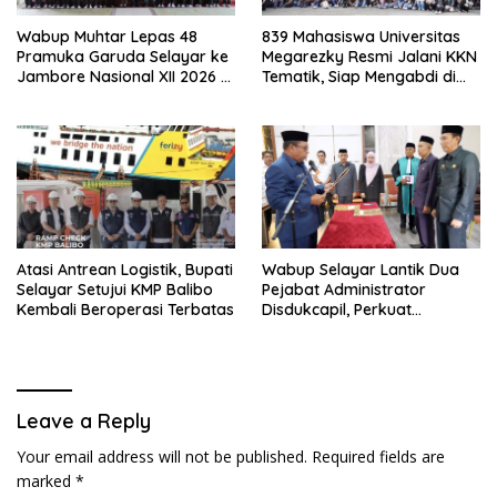
Wabup Muhtar Lepas 48
839 Mahasiswa Universitas
Pramuka Garuda Selayar ke
Megarezky Resmi Jalani KKN
Jambore Nasional XII 2026 di
Tematik, Siap Mengabdi di
Cibubur
Seluruh Desa Daratan
Selayar
Atasi Antrean Logistik, Bupati
Wabup Selayar Lantik Dua
Selayar Setujui KMP Balibo
Pejabat Administrator
Kembali Beroperasi Terbatas
Disdukcapil, Perkuat
Pelayanan Administrasi
Kependudukan
Leave a Reply
Your email address will not be published.
Required fields are
marked
*