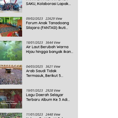
SAKU, Kolaborasi Lapak
Baca
09/02/2023
22629 View
Forum Anak Tanadoang
Silajara (FANTASI) Ikuti
Reses Anggota DPRD
Kepulauan Selayar
18/01/2023
3644 View
Air Laut Berubah Warna
Hijau hingga banyak ikan
yang mati, Berikut
Penjelasannya!
04/03/2025
3621 View
Arab Saudi Tidak
Termasuk, Berikut 5
Negara Dengan Populasi
Agama Islam Terbanyak di
Dunia Tahun 2025
19/01/2023
2928 View
Lagu Daerah Selayar
Terbaru Album Ke 3 Adi
Beta
11/01/2023
2448 View