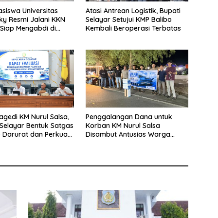
siswa Universitas
Atasi Antrean Logistik, Bupati
y Resmi Jalani KKN
Selayar Setujui KMP Balibo
 Siap Mengabdi di
Kembali Beroperasi Terbatas
Desa Daratan Selayar
agedi KM Nurul Salsa,
Penggalangan Dana untuk
Selayar Bentuk Satgas
Korban KM Nurul Salsa
 Darurat dan Perkuat
Disambut Antusias Warga
eselamatan Pelayaran
Selayar