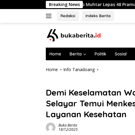
Skip
Wabup Muhtar Lepas 48 Pramuka Garuda Selayar ke Jambo
Breaking News
to
content
Redaksi
Indeks Berita
Home
Berita
Politik
Sosial
Home
Info Tanadoang
Info Tanadoang
Demi Keselamatan Wa
Selayar Temui Menke
Layanan Kesehatan
Buka Berita
18/12/2025