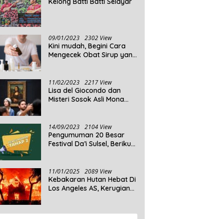
Kelong Batti Batti Selayar
09/01/2023
2302 View
Kini mudah, Begini Cara
Mengecek Obat Sirup yang
Tidak Memenuhi Syarat
dan Obat Sirup yang
Aman Untuk Dikonsumsi
11/02/2023
2217 View
Lisa del Giocondo dan
Misteri Sosok Asli Mona
Lisa
14/09/2023
2104 View
Pengumuman 20 Besar
Festival Da’i Sulsel, Berikut
Peserta yang dinyatakan
Lolos
11/01/2025
2089 View
Kebakaran Hutan Hebat Di
Los Angeles AS, Kerugian
Ditaksir Capai Ribuan
Triliun Rupiah