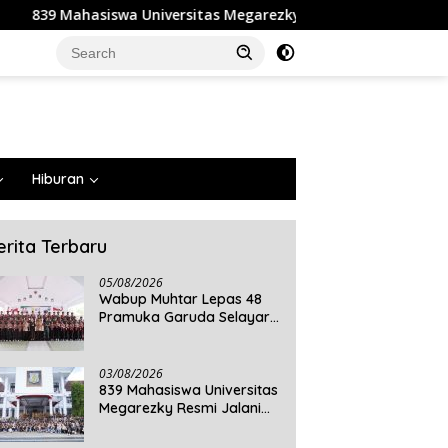
sitas Megarezky Resmi Jalani KKN Tematik, Siap Mengabdi di S
Hiburan
erita Terbaru
05/08/2026
Wabup Muhtar Lepas 48
Pramuka Garuda Selayar
ke Jambore Nasional XII
2026 di Cibubur
03/08/2026
839 Mahasiswa Universitas
Megarezky Resmi Jalani
KKN Tematik, Siap
Mengabdi di Seluruh Desa