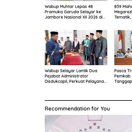
Wabup Muhtar Lepas 48
839 Maha
Pramuka Garuda Selayar ke
Megarezk
Jambore Nasional XII 2026 di
Tematik,
Cibubur
Seluruh 
Wabup Selayar Lantik Dua
Pasca Tr
Pejabat Administrator
Pemkab 
Disdukcapil, Perkuat Pelayanan
Tanggap
Administrasi Kependudukan
Sistem K
Recommendation for You