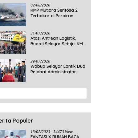
Daratan Selayar
02/08/2026
KMP Mutiara Sentosa 2
Terbakar di Perairan
Sumenep, 5 Tewas dan 41
Penumpang Masih Dalam
Pencarian
31/07/2026
Atasi Antrean Logistik,
Bupati Selayar Setujui KMP
Balibo Kembali Beroperasi
Terbatas
29/07/2026
Wabup Selayar Lantik Dua
Pejabat Administrator
Disdukcapil, Perkuat
Pelayanan Administrasi
Kependudukan
View More
erita Populer
13/02/2023
34473 View
FANTASI X RUMAH BACA