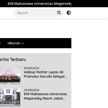
itas Megarezky Resmi Jalani KKN Tematik, Siap Mengabdi di Se
Hiburan
erita Terbaru
05/08/2026
Wabup Muhtar Lepas 48
Pramuka Garuda Selayar
ke Jambore Nasional XII
2026 di Cibubur
03/08/2026
839 Mahasiswa Universitas
Megarezky Resmi Jalani
KKN Tematik, Siap
Mengabdi di Seluruh Desa