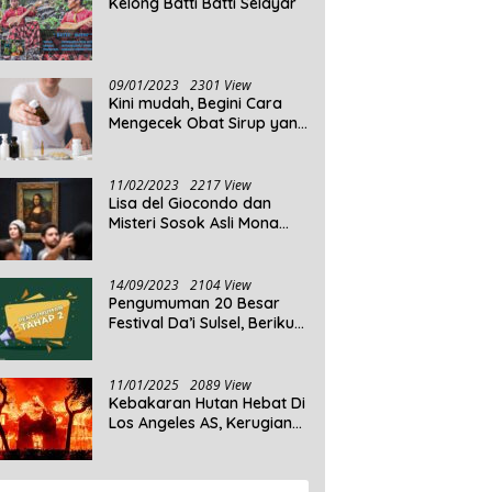
Kelong Batti Batti Selayar
09/01/2023
2301 View
Kini mudah, Begini Cara
Mengecek Obat Sirup yang
Tidak Memenuhi Syarat
dan Obat Sirup yang
Aman Untuk Dikonsumsi
11/02/2023
2217 View
Lisa del Giocondo dan
Misteri Sosok Asli Mona
Lisa
14/09/2023
2104 View
Pengumuman 20 Besar
Festival Da’i Sulsel, Berikut
Peserta yang dinyatakan
Lolos
11/01/2025
2089 View
Kebakaran Hutan Hebat Di
Los Angeles AS, Kerugian
Ditaksir Capai Ribuan
Triliun Rupiah