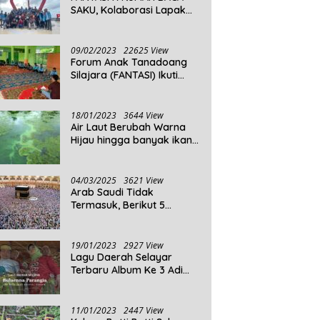
SAKU, Kolaborasi Lapak
Baca
09/02/2023
22625 View
Forum Anak Tanadoang
Silajara (FANTASI) Ikuti
Reses Anggota DPRD
Kepulauan Selayar
18/01/2023
3644 View
Air Laut Berubah Warna
Hijau hingga banyak ikan
yang mati, Berikut
Penjelasannya!
04/03/2025
3621 View
Arab Saudi Tidak
Termasuk, Berikut 5
Negara Dengan Populasi
Agama Islam Terbanyak di
Dunia Tahun 2025
19/01/2023
2927 View
Lagu Daerah Selayar
Terbaru Album Ke 3 Adi
Beta
11/01/2023
2447 View