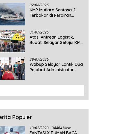
Daratan Selayar
02/08/2026
KMP Mutiara Sentosa 2
Terbakar di Perairan
Sumenep, 5 Tewas dan 41
Penumpang Masih Dalam
Pencarian
31/07/2026
Atasi Antrean Logistik,
Bupati Selayar Setujui KMP
Balibo Kembali Beroperasi
Terbatas
29/07/2026
Wabup Selayar Lantik Dua
Pejabat Administrator
Disdukcapil, Perkuat
Pelayanan Administrasi
Kependudukan
View More
erita Populer
13/02/2023
34464 View
FANTASI X RUMAH BACA