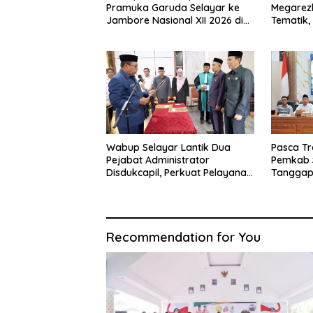
Pramuka Garuda Selayar ke
Megarezk
Jambore Nasional XII 2026 di
Tematik,
Cibubur
Seluruh 
Wabup Selayar Lantik Dua
Pasca Tr
Pejabat Administrator
Pemkab 
Disdukcapil, Perkuat Pelayanan
Tanggap
Administrasi Kependudukan
Sistem K
Recommendation for You