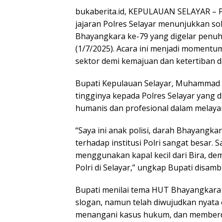
bukaberita.id, KEPULAUAN SELAYAR
– 
jajaran Polres Selayar menunjukkan sol
Bhayangkara ke-79 yang digelar penuh
(1/7/2025). Acara ini menjadi momentu
sektor demi kemajuan dan ketertiban d
Bupati Kepulauan Selayar, Muhammad Na
tingginya kepada Polres Selayar yang d
humanis dan profesional dalam melayan
“Saya ini anak polisi, darah Bhayangka
terhadap institusi Polri sangat besar.
menggunakan kapal kecil dari Bira, dem
Polri di Selayar,” ungkap Bupati disamb
Bupati menilai tema HUT Bhayangkara t
slogan, namun telah diwujudkan nyata o
menangani kasus hukum, dan memberda