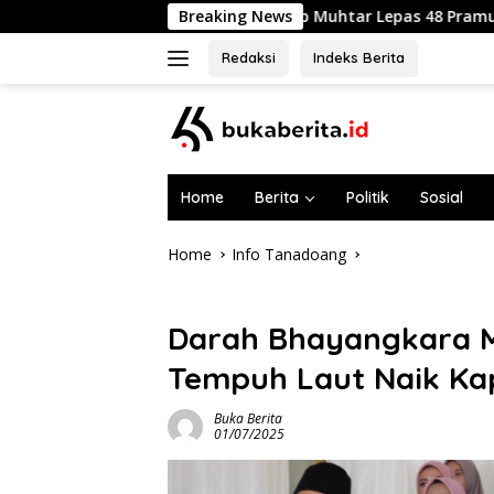
Skip
Wabup Muhtar Lepas 48 Pramuka Garuda Selayar ke Jambor
Breaking News
to
content
Redaksi
Indeks Berita
Home
Berita
Politik
Sosial
Home
Info Tanadoang
Info Tanadoang
Darah Bhayangkara Me
Tempuh Laut Naik Kap
Buka Berita
01/07/2025