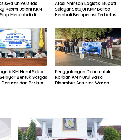
siswa Universitas
Atasi Antrean Logistik, Bupati
y Resmi Jalani KKN
Selayar Setujui KMP Balibo
 Siap Mengabdi di
Kembali Beroperasi Terbatas
Desa Daratan Selayar
agedi KM Nurul Salsa,
Penggalangan Dana untuk
Selayar Bentuk Satgas
Korban KM Nurul Salsa
 Darurat dan Perkuat
Disambut Antusias Warga
eselamatan Pelayaran
Selayar