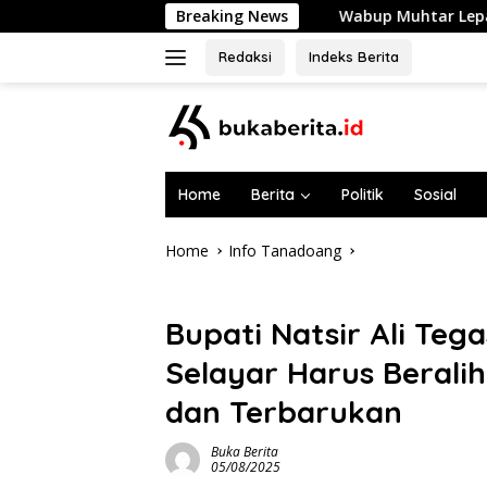
Skip
Wabup Muhtar Lepas 48 Pramuka Garuda Selayar
Breaking News
to
content
Redaksi
Indeks Berita
Home
Berita
Politik
Sosial
Home
Info Tanadoang
Info Tanadoang
Bupati Natsir Ali Teg
Selayar Harus Beralih
dan Terbarukan
Buka Berita
05/08/2025