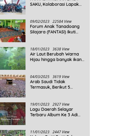
SAKU, Kolaborasi Lapak
Baca
09/02/2023
22584 View
Forum Anak Tanadoang
Silajara (FANTASI) Ikuti
Reses Anggota DPRD
Kepulauan Selayar
18/01/2023
3638 View
Air Laut Berubah Warna
Hijau hingga banyak ikan
yang mati, Berikut
Penjelasannya!
04/03/2025
3619 View
Arab Saudi Tidak
Termasuk, Berikut 5
Negara Dengan Populasi
Agama Islam Terbanyak di
Dunia Tahun 2025
19/01/2023
2927 View
Lagu Daerah Selayar
Terbaru Album Ke 3 Adi
Beta
11/01/2023
2447 View