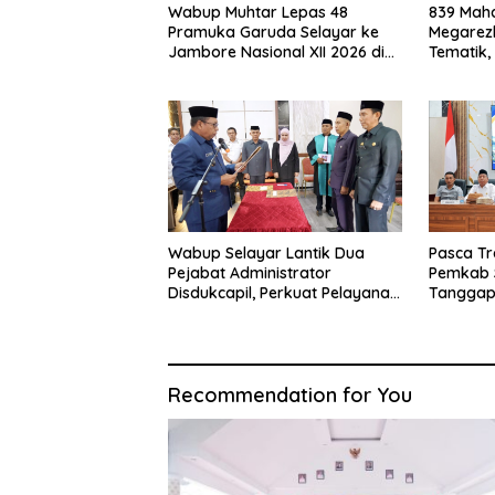
Wabup Muhtar Lepas 48
839 Maha
Pramuka Garuda Selayar ke
Megarezk
Jambore Nasional XII 2026 di
Tematik,
Cibubur
Seluruh 
Wabup Selayar Lantik Dua
Pasca Tr
Pejabat Administrator
Pemkab 
Disdukcapil, Perkuat Pelayanan
Tanggap
Administrasi Kependudukan
Sistem K
Recommendation for You