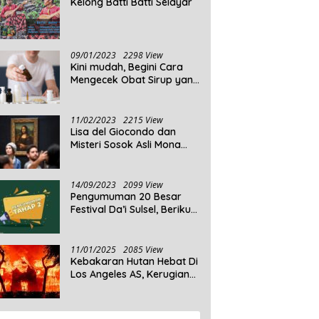
Kelong Batti Batti Selayar
09/01/2023
2298 View
Kini mudah, Begini Cara
Mengecek Obat Sirup yang
Tidak Memenuhi Syarat
dan Obat Sirup yang
Aman Untuk Dikonsumsi
11/02/2023
2215 View
Lisa del Giocondo dan
Misteri Sosok Asli Mona
Lisa
14/09/2023
2099 View
Pengumuman 20 Besar
Festival Da’i Sulsel, Berikut
Peserta yang dinyatakan
Lolos
11/01/2025
2085 View
Kebakaran Hutan Hebat Di
Los Angeles AS, Kerugian
Ditaksir Capai Ribuan
Triliun Rupiah