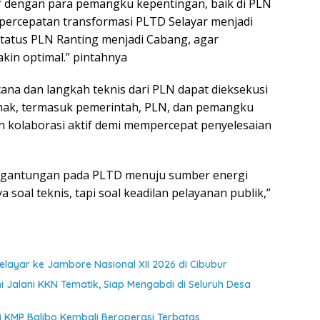
if dengan para pemangku kepentingan, baik di PLN
ercepatan transformasi PLTD Selayar menjadi
status PLN Ranting menjadi Cabang, agar
akin optimal.” pintahnya
cana dan langkah teknis dari PLN dapat dieksekusi
pihak, termasuk pemerintah, PLN, dan pemangku
 kolaborasi aktif demi mempercepat penyelesaian
tergantungan pada PLTD menuju sumber energi
soal teknis, tapi soal keadilan pelayanan publik,”
ayar ke Jambore Nasional XII 2026 di Cibubur
 Jalani KKN Tematik, Siap Mengabdi di Seluruh Desa
jui KMP Balibo Kembali Beroperasi Terbatas