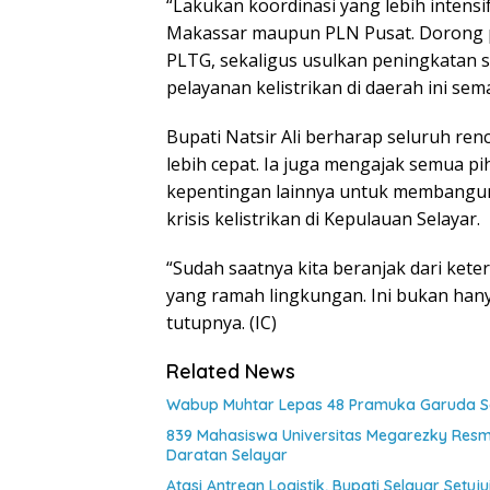
“Lakukan koordinasi yang lebih intens
Makassar maupun PLN Pusat. Dorong p
PLTG, sekaligus usulkan peningkatan 
pelayanan kelistrikan di daerah ini sem
Bupati Natsir Ali berharap seluruh ren
lebih cepat. Ia juga mengajak semua 
kepentingan lainnya untuk membangun
krisis kelistrikan di Kepulauan Selayar.
“Sudah saatnya kita beranjak dari ke
yang ramah lingkungan. Ini bukan hanya 
tutupnya. (IC)
Related News
Wabup Muhtar Lepas 48 Pramuka Garuda Sel
839 Mahasiswa Universitas Megarezky Resmi
Daratan Selayar
Atasi Antrean Logistik, Bupati Selayar Setu