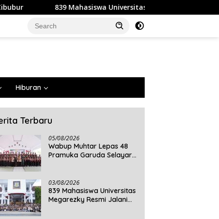
wa Universitas Megarezky Resmi Jalani KKN Tematik, Siap Meng
Hiburan
erita Terbaru
05/08/2026
Wabup Muhtar Lepas 48
Pramuka Garuda Selayar
ke Jambore Nasional XII
2026 di Cibubur
03/08/2026
839 Mahasiswa Universitas
Megarezky Resmi Jalani
KKN Tematik, Siap
Mengabdi di Seluruh Desa