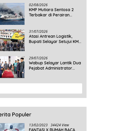
Daratan Selayar
02/08/2026
KMP Mutiara Sentosa 2
Terbakar di Perairan
Sumenep, 5 Tewas dan 41
Penumpang Masih Dalam
Pencarian
31/07/2026
Atasi Antrean Logistik,
Bupati Selayar Setujui KMP
Balibo Kembali Beroperasi
Terbatas
29/07/2026
Wabup Selayar Lantik Dua
Pejabat Administrator
Disdukcapil, Perkuat
Pelayanan Administrasi
Kependudukan
View More
erita Populer
13/02/2023
34424 View
FANTASI X RUMAH BACA