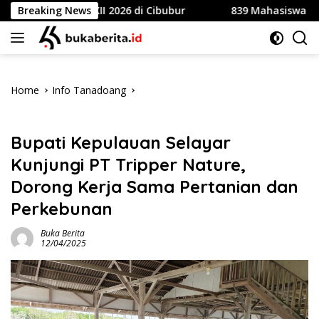
Skip
ional XII 2026 di Cibubur
Breaking News
839 Mahasiswa Universitas 
to
content
Home
Info Tanadoang
Info Tanadoang
Bupati Kepulauan Selayar
Kunjungi PT Tripper Nature,
Dorong Kerja Sama Pertanian dan
Perkebunan
Buka Berita
12/04/2025