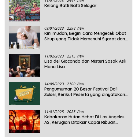
11/01/2023
2447 View
Kelong Batti Batti Selayar
09/01/2023
2298 View
Kini mudah, Begini Cara Mengecek Obat
Sirup yang Tidak Memenuhi Syarat dan
Obat Sirup yang Aman Untuk
Dikonsumsi
11/02/2023
2215 View
Lisa del Giocondo dan Misteri Sosok Asli
Mona Lisa
14/09/2023
2100 View
Pengumuman 20 Besar Festival Da’i
Sulsel, Berikut Peserta yang dinyatakan
Lolos
11/01/2025
2085 View
Kebakaran Hutan Hebat Di Los Angeles
AS, Kerugian Ditaksir Capai Ribuan
Triliun Rupiah