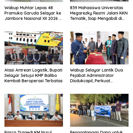
Wabup Muhtar Lepas 48
839 Mahasiswa Universitas
Pramuka Garuda Selayar ke
Megarezky Resmi Jalani KKN
Jambore Nasional XII 2026 di
Tematik, Siap Mengabdi di
Cibubur
Seluruh Desa Daratan
Selayar
Atasi Antrean Logistik, Bupati
Wabup Selayar Lantik Dua
Selayar Setujui KMP Balibo
Pejabat Administrator
Kembali Beroperasi Terbatas
Disdukcapil, Perkuat
Pelayanan Administrasi
Kependudukan
Pasca Tragedi KM Nurul
Penggalangan Dana untuk