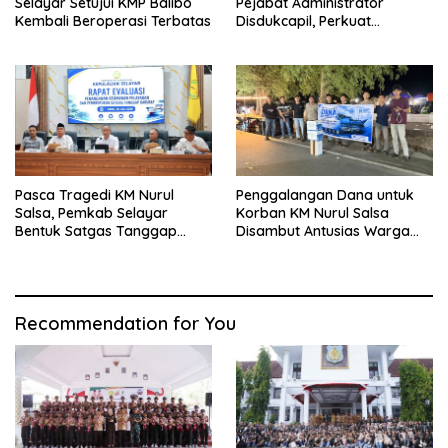
Selayar Setujui KMP Balibo
Pejabat Administrator
Kembali Beroperasi Terbatas
Disdukcapil, Perkuat
Pelayanan Administrasi
Kependudukan
Pasca Tragedi KM Nurul
Penggalangan Dana untuk
Salsa, Pemkab Selayar
Korban KM Nurul Salsa
Bentuk Satgas Tanggap
Disambut Antusias Warga
Darurat dan Perkuat Sistem
Selayar
Keselamatan Pelayaran
Recommendation for You