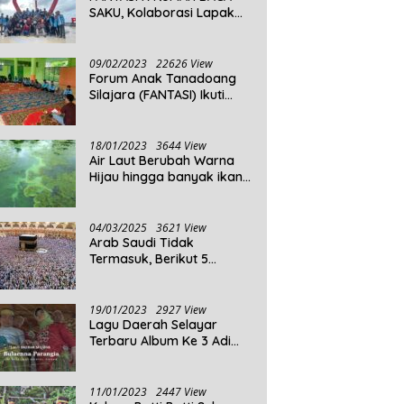
SAKU, Kolaborasi Lapak
Baca
09/02/2023
22626 View
Forum Anak Tanadoang
Silajara (FANTASI) Ikuti
Reses Anggota DPRD
Kepulauan Selayar
18/01/2023
3644 View
Air Laut Berubah Warna
Hijau hingga banyak ikan
yang mati, Berikut
Penjelasannya!
04/03/2025
3621 View
Arab Saudi Tidak
Termasuk, Berikut 5
Negara Dengan Populasi
Agama Islam Terbanyak di
Dunia Tahun 2025
19/01/2023
2927 View
Lagu Daerah Selayar
Terbaru Album Ke 3 Adi
Beta
11/01/2023
2447 View