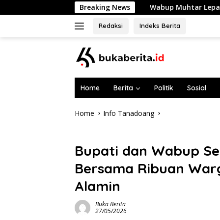
Skip
Breaking News
Wabup Muhtar Lepas 48 Pramuka Garuda
to
content
Redaksi
Indeks Berita
Home
Berita
Politik
Sosial
Home
Info Tanadoang
Info Tanadoang
Bupati dan Wabup Sel
Bersama Ribuan Warga
Alamin
Buka Berita
27/05/2026