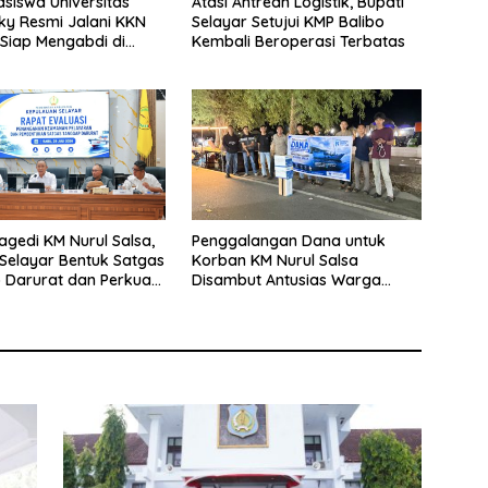
siswa Universitas
Atasi Antrean Logistik, Bupati
y Resmi Jalani KKN
Selayar Setujui KMP Balibo
 Siap Mengabdi di
Kembali Beroperasi Terbatas
Desa Daratan Selayar
agedi KM Nurul Salsa,
Penggalangan Dana untuk
Selayar Bentuk Satgas
Korban KM Nurul Salsa
 Darurat dan Perkuat
Disambut Antusias Warga
eselamatan Pelayaran
Selayar