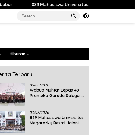
Mahasiswa Universitas Megarezky Resmi Jalani KKN Tematik, Si
Hiburan
erita Terbaru
05/08/2026
Wabup Muhtar Lepas 48
Pramuka Garuda Selayar
ke Jambore Nasional XII
2026 di Cibubur
03/08/2026
839 Mahasiswa Universitas
Megarezky Resmi Jalani
KKN Tematik, Siap
Mengabdi di Seluruh Desa