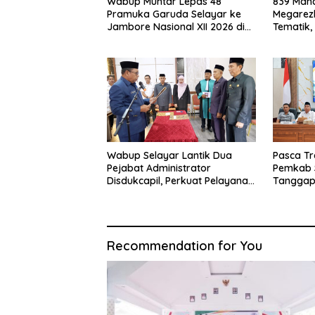
Wabup Muhtar Lepas 48
839 Maha
Pramuka Garuda Selayar ke
Megarezk
Jambore Nasional XII 2026 di
Tematik,
Cibubur
Seluruh 
Wabup Selayar Lantik Dua
Pasca Tr
Pejabat Administrator
Pemkab 
Disdukcapil, Perkuat Pelayanan
Tanggap
Administrasi Kependudukan
Sistem K
Recommendation for You