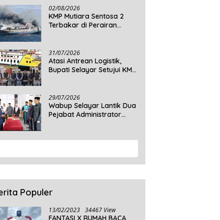
Daratan Selayar
02/08/2026
KMP Mutiara Sentosa 2
Terbakar di Perairan
Sumenep, 5 Tewas dan 41
Penumpang Masih Dalam
Pencarian
31/07/2026
Atasi Antrean Logistik,
Bupati Selayar Setujui KMP
Balibo Kembali Beroperasi
Terbatas
29/07/2026
Wabup Selayar Lantik Dua
Pejabat Administrator
Disdukcapil, Perkuat
Pelayanan Administrasi
Kependudukan
View More
erita Populer
13/02/2023
34467 View
FANTASI X RUMAH BACA