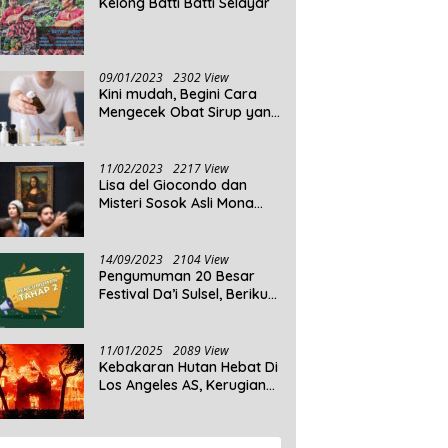
Kelong Batti Batti Selayar
09/01/2023
2302 View
Kini mudah, Begini Cara
Mengecek Obat Sirup yang
Tidak Memenuhi Syarat
dan Obat Sirup yang
Aman Untuk Dikonsumsi
11/02/2023
2217 View
Lisa del Giocondo dan
Misteri Sosok Asli Mona
Lisa
14/09/2023
2104 View
Pengumuman 20 Besar
Festival Da’i Sulsel, Berikut
Peserta yang dinyatakan
Lolos
11/01/2025
2089 View
Kebakaran Hutan Hebat Di
Los Angeles AS, Kerugian
Ditaksir Capai Ribuan
Triliun Rupiah