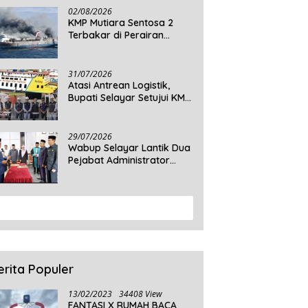
Daratan Selayar
02/08/2026
KMP Mutiara Sentosa 2
Terbakar di Perairan
Sumenep, 5 Tewas dan 41
Penumpang Masih Dalam
Pencarian
31/07/2026
Atasi Antrean Logistik,
Bupati Selayar Setujui KMP
Balibo Kembali Beroperasi
Terbatas
29/07/2026
Wabup Selayar Lantik Dua
Pejabat Administrator
Disdukcapil, Perkuat
Pelayanan Administrasi
Kependudukan
View More
erita Populer
13/02/2023
34408 View
FANTASI X RUMAH BACA