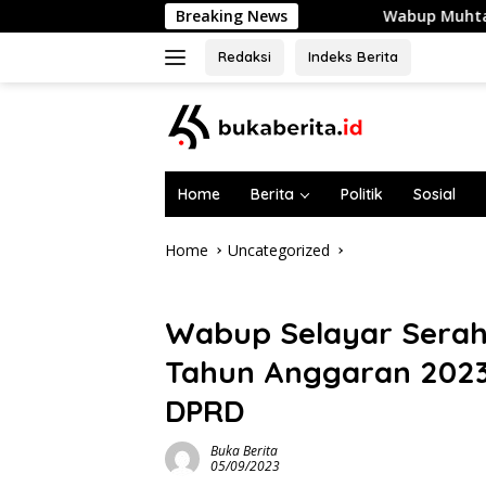
Skip
Breaking News
Wabup Muhtar Lepas 48 Pramuka
to
content
Redaksi
Indeks Berita
Home
Berita
Politik
Sosial
Home
Uncategorized
Uncategorized
Wabup Selayar Sera
Tahun Anggaran 2023
DPRD
Buka Berita
05/09/2023