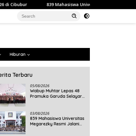
839 Mahasiswa Universitas Megarezky Resmi Jalani KKN Tem
Hiburan
erita Terbaru
05/08/2026
Wabup Muhtar Lepas 48
Pramuka Garuda Selayar
ke Jambore Nasional XII
2026 di Cibubur
03/08/2026
839 Mahasiswa Universitas
Megarezky Resmi Jalani
KKN Tematik, Siap
Mengabdi di Seluruh Desa