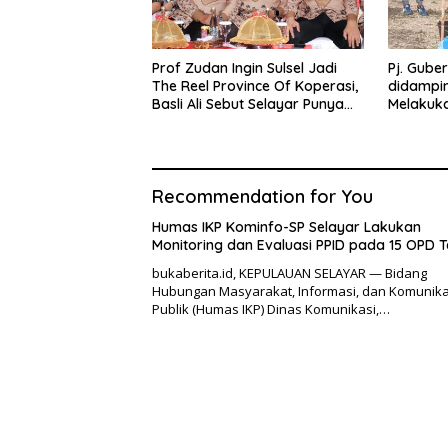
Prof Zudan Ingin Sulsel Jadi
Pj. Gube
The Reel Province Of Koperasi,
didamping
Basli Ali Sebut Selayar Punya
Melakuk
Potensi Angkat Nama Koperasi
di Punc
Sulsel
Recommendation for You
Humas IKP Kominfo-SP Selayar Lakukan
Monitoring dan Evaluasi PPID pada 15 OPD T
bukaberita.id, KEPULAUAN SELAYAR — Bidang
Hubungan Masyarakat, Informasi, dan Komunika
Publik (Humas IKP) Dinas Komunikasi,…