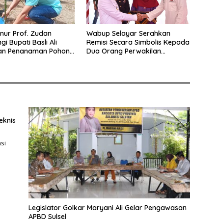
rnur Prof. Zudan
Wabup Selayar Serahkan
i Bupati Basli Ali
Remisi Secara Simbolis Kepada
an Penanaman Pohon
Dua Orang Perwakilan
ak Tanadoang
Narapidana
eknis
si
Legislator Golkar Maryani Ali Gelar Pengawasan
APBD Sulsel