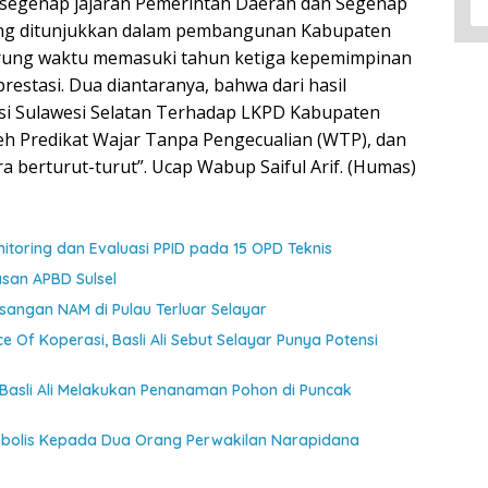
 segenap jajaran Pemerintah Daerah dan Segenap
 yang ditunjukkan dalam pembangunan Kabupaten
urung waktu memasuki tahun ketiga kepemimpinan
restasi. Dua diantaranya, bahwa dari hasil
si Sulawesi Selatan Terhadap LKPD Kabupaten
eh Predikat Wajar Tanpa Pengecualian (WTP), dan
a berturut-turut”. Ucap Wabup Saiful Arif. (Humas)
toring dan Evaluasi PPID pada 15 OPD Teknis
asan APBD Sulsel
angan NAM di Pulau Terluar Selayar
ce Of Koperasi, Basli Ali Sebut Selayar Punya Potensi
 Basli Ali Melakukan Penanaman Pohon di Puncak
mbolis Kepada Dua Orang Perwakilan Narapidana