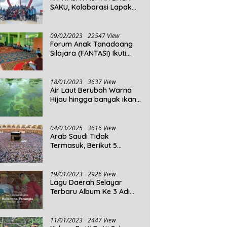
SAKU, Kolaborasi Lapak
Baca
09/02/2023
22547 View
Forum Anak Tanadoang
Silajara (FANTASI) Ikuti
Reses Anggota DPRD
Kepulauan Selayar
18/01/2023
3637 View
Air Laut Berubah Warna
Hijau hingga banyak ikan
yang mati, Berikut
Penjelasannya!
04/03/2025
3616 View
Arab Saudi Tidak
Termasuk, Berikut 5
Negara Dengan Populasi
Agama Islam Terbanyak di
Dunia Tahun 2025
19/01/2023
2926 View
Lagu Daerah Selayar
Terbaru Album Ke 3 Adi
Beta
11/01/2023
2447 View