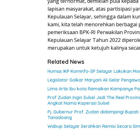
yang terhormat, demikian pula kepada
lapisan masyarakat, atas partisipasi
Kepulauan Selayar, sehingga dalam k
kami, kita telah menorehkan berbagai p
pemeriksaan BPK-RI Perwakilan Provin
Kepulauan Selayar Tahun 2022 diperol
merupakan untuk ketujuh kalinya secar
Related News
Humas IKP Kominfo-SP Selayar Lakukan Moni
Legislator Golkar Maryani Ali Gelar Pengaw
Lima Artis Ibu kota Ramaikan Kampanye Pas
Prof Zudan Ingin Sulsel Jadi The Reel Provin
Angkat Nama Koperasi Sulsel
Pj. Gubernur Prof. Zudan didampingi Bupati
Tanadoang
Wabup Selayar Serahkan Remisi Secara Si