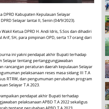
a DPRD Kabupaten Kepulauan Selayar
PRD Selayar lantai II, Senin (04/9/2023).
Wakil Ketua DPRD H. Andi Idris, S.Sos dan dihadiri
l Arif, SH, para pimpinan OPD, serta 17 orang dari
urna ini yakni pendapat akhir Bupati terhadap
n Selayar tentang pertanggungjawaban
an rancangan peraturan daerah kepulauan Selayar
ngumuman pelaksanaan reses masa sidang III T.A
sus RTRW, dan pengumuman perubahan program
an Selayar T.A 2023.
nyampaikan pendapat akhir Bupati terhadap
gjawaban pelaksanaan APBD T.A 2022 sekaligus
rah tentang perubahan APBD T.A 2023.