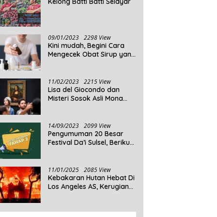
Kelong Batti Batti Selayar
09/01/2023
2298 View
Kini mudah, Begini Cara
Mengecek Obat Sirup yang
Tidak Memenuhi Syarat
dan Obat Sirup yang
Aman Untuk Dikonsumsi
11/02/2023
2215 View
Lisa del Giocondo dan
Misteri Sosok Asli Mona
Lisa
14/09/2023
2099 View
Pengumuman 20 Besar
Festival Da’i Sulsel, Berikut
Peserta yang dinyatakan
Lolos
11/01/2025
2085 View
Kebakaran Hutan Hebat Di
Los Angeles AS, Kerugian
Ditaksir Capai Ribuan
Triliun Rupiah