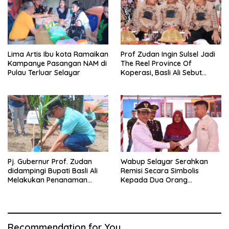
Lima Artis Ibu kota Ramaikan
Prof Zudan Ingin Sulsel Jadi
Kampanye Pasangan NAM di
The Reel Province Of
Pulau Terluar Selayar
Koperasi, Basli Ali Sebut
Selayar Punya Potensi
Angkat Nama Koperasi
Sulsel
Pj. Gubernur Prof. Zudan
Wabup Selayar Serahkan
didampingi Bupati Basli Ali
Remisi Secara Simbolis
Melakukan Penanaman
Kepada Dua Orang
Pohon di Puncak Tanadoang
Perwakilan Narapidana
Recommendation for You