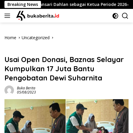
Skip
tapkan Ansari Dahlan sebagai Ketua Periode 2026–2030
Breaking News
to
content
Home
Uncategorized
Uncategorized
Usai Open Donasi, Baznas Selayar
Kumpulkan 17 Juta Bantu
Pengobatan Dewi Suharnita
Buka Berita
05/08/2023