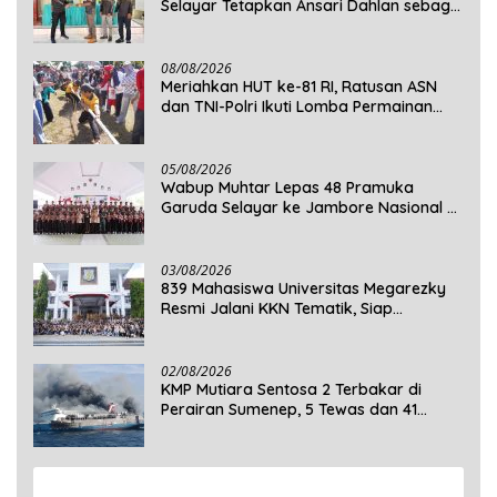
Selayar Tetapkan Ansari Dahlan sebagai
Ketua Periode 2026–2030
08/08/2026
Meriahkan HUT ke-81 RI, Ratusan ASN
dan TNI-Polri Ikuti Lomba Permainan
Rakyat
05/08/2026
Wabup Muhtar Lepas 48 Pramuka
Garuda Selayar ke Jambore Nasional XII
2026 di Cibubur
03/08/2026
839 Mahasiswa Universitas Megarezky
Resmi Jalani KKN Tematik, Siap
Mengabdi di Seluruh Desa Daratan
Selayar
02/08/2026
KMP Mutiara Sentosa 2 Terbakar di
Perairan Sumenep, 5 Tewas dan 41
Penumpang Masih Dalam Pencarian
View More