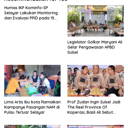
Humas IKP Kominfo-SP
Selayar Lakukan Monitoring
dan Evaluasi PPID pada 15
OPD Teknis
Legislator Golkar Maryani Ali
Gelar Pengawasan APBD
Sulsel
Lima Artis Ibu kota Ramaikan
Prof Zudan Ingin Sulsel Jadi
Kampanye Pasangan NAM di
The Reel Province Of
Pulau Terluar Selayar
Koperasi, Basli Ali Sebut
Selayar Punya Potensi
Angkat Nama Koperasi
Sulsel