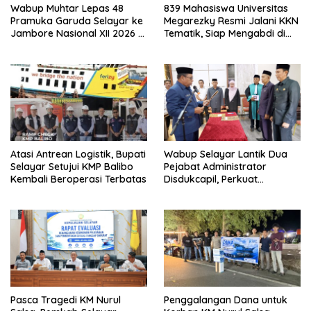
Wabup Muhtar Lepas 48
839 Mahasiswa Universitas
Pramuka Garuda Selayar ke
Megarezky Resmi Jalani KKN
Jambore Nasional XII 2026 di
Tematik, Siap Mengabdi di
Cibubur
Seluruh Desa Daratan
Selayar
Atasi Antrean Logistik, Bupati
Wabup Selayar Lantik Dua
Selayar Setujui KMP Balibo
Pejabat Administrator
Kembali Beroperasi Terbatas
Disdukcapil, Perkuat
Pelayanan Administrasi
Kependudukan
Pasca Tragedi KM Nurul
Penggalangan Dana untuk