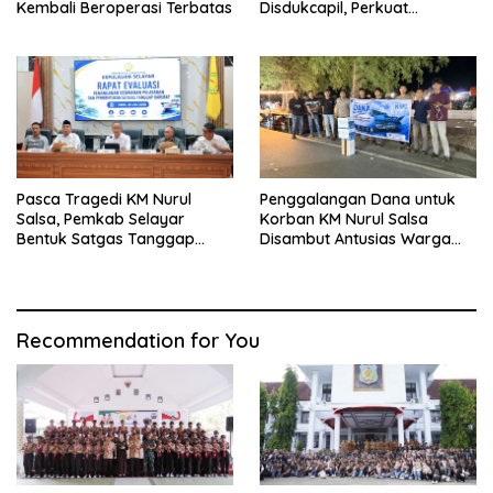
Kembali Beroperasi Terbatas
Disdukcapil, Perkuat
Pelayanan Administrasi
Kependudukan
Pasca Tragedi KM Nurul
Penggalangan Dana untuk
Salsa, Pemkab Selayar
Korban KM Nurul Salsa
Bentuk Satgas Tanggap
Disambut Antusias Warga
Darurat dan Perkuat Sistem
Selayar
Keselamatan Pelayaran
Recommendation for You