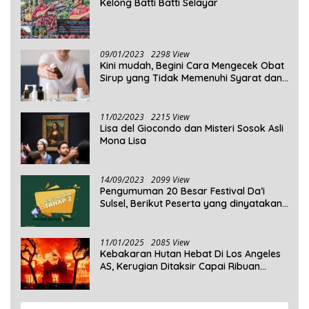
Kelong Batti Batti Selayar
09/01/2023
2298 View
Kini mudah, Begini Cara Mengecek Obat
Sirup yang Tidak Memenuhi Syarat dan
Obat Sirup yang Aman Untuk
Dikonsumsi
11/02/2023
2215 View
Lisa del Giocondo dan Misteri Sosok Asli
Mona Lisa
14/09/2023
2099 View
Pengumuman 20 Besar Festival Da’i
Sulsel, Berikut Peserta yang dinyatakan
Lolos
11/01/2025
2085 View
Kebakaran Hutan Hebat Di Los Angeles
AS, Kerugian Ditaksir Capai Ribuan
Triliun Rupiah