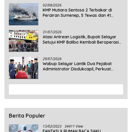
02/08/2026
KMP Mutiara Sentosa 2 Terbakar di
Perairan Sumenep, 5 Tewas dan 41
Penumpang Masih Dalam Pencarian
31/07/2026
Atasi Antrean Logistik, Bupati Selayar
Setujui KMP Balibo Kembali Beroperasi
Terbatas
29/07/2026
Wabup Selayar Lantik Dua Pejabat
Administrator Disdukcapil, Perkuat
Pelayanan Administrasi Kependudukan
View More
Berita Populer
13/02/2023
34411 View
FANTASI X RUMAH BACA SAKU,