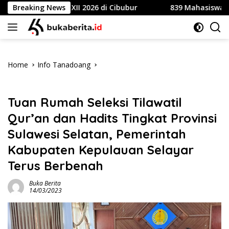
Skip
sional XII 2026 di Cibubur
Breaking News
839 Mahasiswa Universitas
to
content
Home
Info Tanadoang
Info Tanadoang
Tuan Rumah Seleksi Tilawatil
Qur’an dan Hadits Tingkat Provinsi
Sulawesi Selatan, Pemerintah
Kabupaten Kepulauan Selayar
Terus Berbenah
Buka Berita
14/03/2023