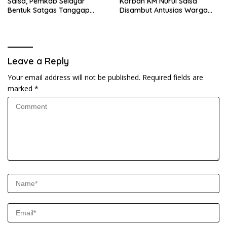
Salsa, Pemkab Selayar
Korban KM Nurul Salsa
Bentuk Satgas Tanggap
Disambut Antusias Warga
Darurat dan Perkuat Sistem
Selayar
Keselamatan Pelayaran
Leave a Reply
Your email address will not be published.
Required fields are
marked
*