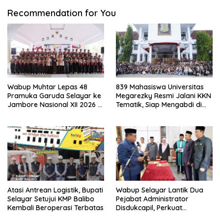
Recommendation for You
Wabup Muhtar Lepas 48
839 Mahasiswa Universitas
Pramuka Garuda Selayar ke
Megarezky Resmi Jalani KKN
Jambore Nasional XII 2026 di
Tematik, Siap Mengabdi di
Cibubur
Seluruh Desa Daratan
Selayar
Atasi Antrean Logistik, Bupati
Wabup Selayar Lantik Dua
Selayar Setujui KMP Balibo
Pejabat Administrator
Kembali Beroperasi Terbatas
Disdukcapil, Perkuat
Pelayanan Administrasi