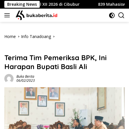
Skip
asional XII 2026 di Cibubur
Breaking News
839 Mahasiswa Universita
to
content
Home
Info Tanadoang
Info Tanadoang
Terima Tim Pemeriksa BPK, Ini
Harapan Bupati Basli Ali
Buka Berita
06/02/2023