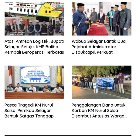
Atasi Antrean Logistik, Bupati
Wabup Selayar Lantik Dua
Selayar Setujui KMP Balibo
Pejabat Administrator
Kembali Beroperasi Terbatas
Disdukcapil, Perkuat
Pelayanan Administrasi
Kependudukan
Pasca Tragedi KM Nurul
Penggalangan Dana untuk
Salsa, Pemkab Selayar
Korban KM Nurul Salsa
Bentuk Satgas Tanggap
Disambut Antusias Warga
Darurat dan Perkuat Sistem
Selayar
Keselamatan Pelayaran