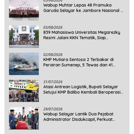
05/08/2026
Wabup Muhtar Lepas 48 Pramuka
Garuda Selayar ke Jambore Nasional XII
2026 di Cibubur
03/08/2026
839 Mahasiswa Universitas Megarezky
Resmi Jalani KKN Tematik, Siap
Mengabdi di Seluruh Desa Daratan
Selayar
02/08/2026
KMP Mutiara Sentosa 2 Terbakar di
Perairan Sumenep, 5 Tewas dan 41
Penumpang Masih Dalam Pencarian
31/07/2026
Atasi Antrean Logistik, Bupati Selayar
Setujui KMP Balibo Kembali Beroperasi
Terbatas
29/07/2026
Wabup Selayar Lantik Dua Pejabat
Administrator Disdukcapil, Perkuat
Pelayanan Administrasi Kependudukan