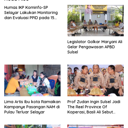
Humas IKP Kominfo-SP
Selayar Lakukan Monitoring
dan Evaluasi PPID pada 15
OPD Teknis
Legislator Golkar Maryani Ali
Gelar Pengawasan APBD
Sulsel
Lima Artis Ibu kota Ramaikan
Prof Zudan Ingin Sulsel Jadi
Kampanye Pasangan NAM di
The Reel Province Of
Pulau Terluar Selayar
Koperasi, Basli Ali Sebut
Selayar Punya Potensi
Angkat Nama Koperasi
Sulsel