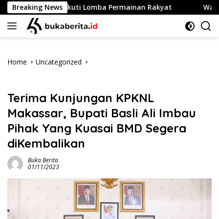
Skip
TNI-Polri Ikuti Lomba Permainan Rakyat
Breaking News
Wabup Muhtar 
to
content
Home
Uncategorized
Uncategorized
Terima Kunjungan KPKNL
Makassar, Bupati Basli Ali Imbau
Pihak Yang Kuasai BMD Segera
diKembalikan
Buka Berita
01/11/2023