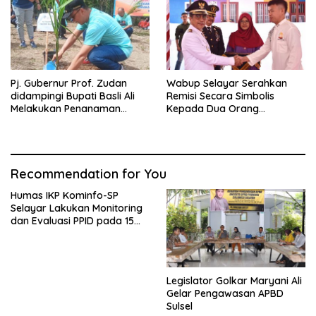
Pj. Gubernur Prof. Zudan
Wabup Selayar Serahkan
didampingi Bupati Basli Ali
Remisi Secara Simbolis
Melakukan Penanaman
Kepada Dua Orang
Pohon di Puncak Tanadoang
Perwakilan Narapidana
Recommendation for You
Humas IKP Kominfo-SP
Selayar Lakukan Monitoring
dan Evaluasi PPID pada 15
OPD Teknis
Legislator Golkar Maryani Ali
Gelar Pengawasan APBD
Sulsel