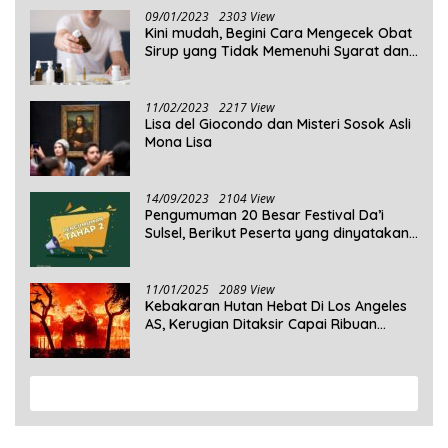
09/01/2023
2303 View
Kini mudah, Begini Cara Mengecek Obat
Sirup yang Tidak Memenuhi Syarat dan
Obat Sirup yang Aman Untuk
Dikonsumsi
11/02/2023
2217 View
Lisa del Giocondo dan Misteri Sosok Asli
Mona Lisa
14/09/2023
2104 View
Pengumuman 20 Besar Festival Da’i
Sulsel, Berikut Peserta yang dinyatakan
Lolos
11/01/2025
2089 View
Kebakaran Hutan Hebat Di Los Angeles
AS, Kerugian Ditaksir Capai Ribuan
Triliun Rupiah
View More