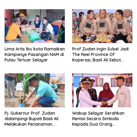
Lima Artis Ibu kota Ramaikan
Prof Zudan Ingin Sulsel Jadi
Kampanye Pasangan NAM di
The Reel Province Of
Pulau Terluar Selayar
Koperasi, Basli Ali Sebut
Selayar Punya Potensi
Angkat Nama Koperasi
Sulsel
Pj. Gubernur Prof. Zudan
Wabup Selayar Serahkan
didampingi Bupati Basli Ali
Remisi Secara Simbolis
Melakukan Penanaman
Kepada Dua Orang
Pohon di Puncak Tanadoang
Perwakilan Narapidana