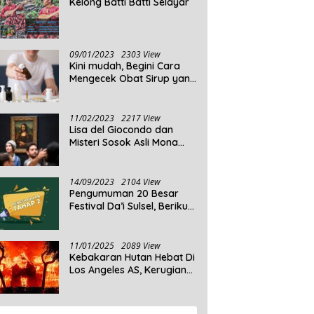
Kelong Batti Batti Selayar
09/01/2023
2303 View
Kini mudah, Begini Cara
Mengecek Obat Sirup yang
Tidak Memenuhi Syarat
dan Obat Sirup yang
Aman Untuk Dikonsumsi
11/02/2023
2217 View
Lisa del Giocondo dan
Misteri Sosok Asli Mona
Lisa
14/09/2023
2104 View
Pengumuman 20 Besar
Festival Da’i Sulsel, Berikut
Peserta yang dinyatakan
Lolos
11/01/2025
2089 View
Kebakaran Hutan Hebat Di
Los Angeles AS, Kerugian
Ditaksir Capai Ribuan
Triliun Rupiah