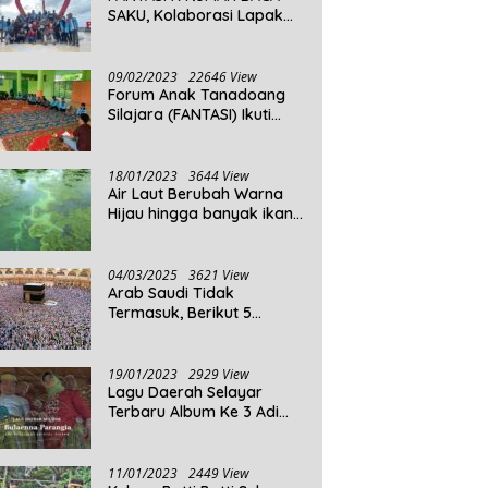
SAKU, Kolaborasi Lapak
Baca
09/02/2023
22646 View
Forum Anak Tanadoang
Silajara (FANTASI) Ikuti
Reses Anggota DPRD
Kepulauan Selayar
18/01/2023
3644 View
Air Laut Berubah Warna
Hijau hingga banyak ikan
yang mati, Berikut
Penjelasannya!
04/03/2025
3621 View
Arab Saudi Tidak
Termasuk, Berikut 5
Negara Dengan Populasi
Agama Islam Terbanyak di
Dunia Tahun 2025
19/01/2023
2929 View
Lagu Daerah Selayar
Terbaru Album Ke 3 Adi
Beta
11/01/2023
2449 View