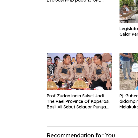
Teknis
Legislato
Gelar Pe
Prof Zudan Ingin Sulsel Jadi
Pj. Gube
The Reel Province Of Koperasi,
didamping
Basli Ali Sebut Selayar Punya
Melakuk
Potensi Angkat Nama Koperasi
di Punc
Sulsel
Recommendation for You