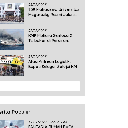
03/08/2026
839 Mahasiswa Universitas
Megarezky Resmi Jalani
KKN Tematik, Siap
Mengabdi di Seluruh Desa
Daratan Selayar
02/08/2026
KMP Mutiara Sentosa 2
Terbakar di Perairan
Sumenep, 5 Tewas dan 41
Penumpang Masih Dalam
Pencarian
31/07/2026
Atasi Antrean Logistik,
Bupati Selayar Setujui KMP
Balibo Kembali Beroperasi
Terbatas
View More
erita Populer
13/02/2023
34484 View
FANTASI X RUMAH BACA