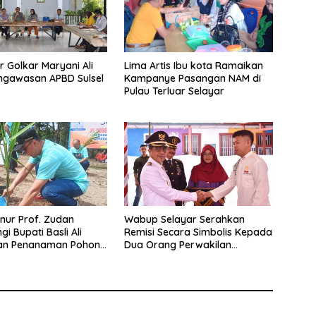
r Golkar Maryani Ali
Lima Artis Ibu kota Ramaikan
ngawasan APBD Sulsel
Kampanye Pasangan NAM di
Pulau Terluar Selayar
rnur Prof. Zudan
Wabup Selayar Serahkan
i Bupati Basli Ali
Remisi Secara Simbolis Kepada
an Penanaman Pohon
Dua Orang Perwakilan
ak Tanadoang
Narapidana