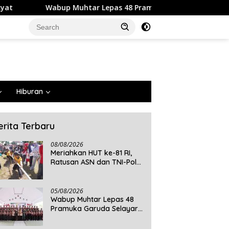
r Lepas 48 Pramuka Garuda Selayar ke Jambore Nasional XII 2
Hiburan
erita Terbaru
08/08/2026
Meriahkan HUT ke-81 RI,
Ratusan ASN dan TNI-Polri
Ikuti Lomba Permainan
Rakyat
05/08/2026
Wabup Muhtar Lepas 48
Pramuka Garuda Selayar
ke Jambore Nasional XII
2026 di Cibubur