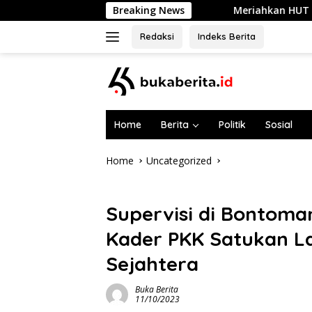
Skip
Meriahkan HUT ke-81 RI, Ratusan ASN da
Breaking News
to
content
Redaksi
Indeks Berita
Home
Berita
Politik
Sosial
Home
Uncategorized
Uncategorized
Supervisi di Bontoman
Kader PKK Satukan L
Sejahtera
Buka Berita
11/10/2023