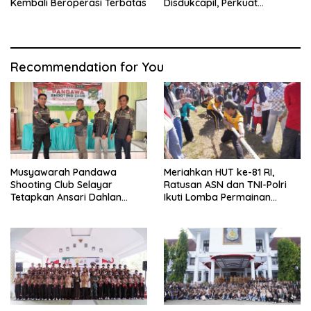
Kembali Beroperasi Terbatas
Disdukcapil, Perkuat
Pelayanan Administrasi
Kependudukan
Recommendation for You
Musyawarah Pandawa
Meriahkan HUT ke-81 RI,
Shooting Club Selayar
Ratusan ASN dan TNI-Polri
Tetapkan Ansari Dahlan
Ikuti Lomba Permainan
sebagai Ketua Periode 2026–
Rakyat
2030