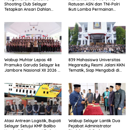
Shooting Club Selayar
Ratusan ASN dan TNI-Polri
Tetapkan Ansari Dahlan
Ikuti Lomba Permainan
sebagai Ketua Periode 2026–
Rakyat
2030
Wabup Muhtar Lepas 48
839 Mahasiswa Universitas
Pramuka Garuda Selayar ke
Megarezky Resmi Jalani KKN
Jambore Nasional XII 2026 di
Tematik, Siap Mengabdi di
Cibubur
Seluruh Desa Daratan
Selayar
Atasi Antrean Logistik, Bupati
Wabup Selayar Lantik Dua
Selayar Setujui KMP Balibo
Pejabat Administrator