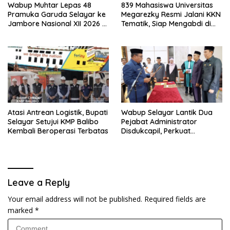
Wabup Muhtar Lepas 48
839 Mahasiswa Universitas
Pramuka Garuda Selayar ke
Megarezky Resmi Jalani KKN
Jambore Nasional XII 2026 di
Tematik, Siap Mengabdi di
Cibubur
Seluruh Desa Daratan
Selayar
Atasi Antrean Logistik, Bupati
Wabup Selayar Lantik Dua
Selayar Setujui KMP Balibo
Pejabat Administrator
Kembali Beroperasi Terbatas
Disdukcapil, Perkuat
Pelayanan Administrasi
Kependudukan
Leave a Reply
Your email address will not be published.
Required fields are
marked
*