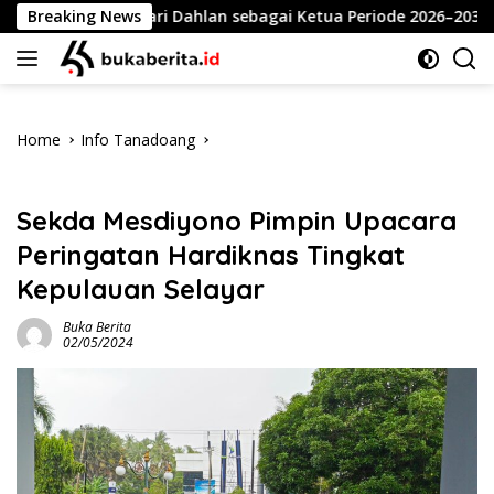
Skip
n Ansari Dahlan sebagai Ketua Periode 2026–2030
Breaking News
Mer
to
content
Home
Info Tanadoang
Info Tanadoang
Sekda Mesdiyono Pimpin Upacara
Peringatan Hardiknas Tingkat
Kepulauan Selayar
Buka Berita
02/05/2024