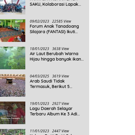
SAKU, Kolaborasi Lapak
Baca
09/02/2023
22585 View
Forum Anak Tanadoang
Silajara (FANTASI) Ikuti
Reses Anggota DPRD
Kepulauan Selayar
18/01/2023
3638 View
Air Laut Berubah Warna
Hijau hingga banyak ikan
yang mati, Berikut
Penjelasannya!
04/03/2025
3619 View
Arab Saudi Tidak
Termasuk, Berikut 5
Negara Dengan Populasi
Agama Islam Terbanyak di
Dunia Tahun 2025
19/01/2023
2927 View
Lagu Daerah Selayar
Terbaru Album Ke 3 Adi
Beta
11/01/2023
2447 View