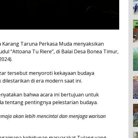
aja Karang Taruna Perkasa Muda menyaksikan
ul “Attoana Tu Riere”, di Balai Desa Bonea Timur,
024).
izar tersebut menyoroti kekayaan budaya
ilestarikan di era modern saat ini.
enyatakan bahwa acara ini bertujuan untuk
 tentang pentingnya pelestarian budaya.
emaja akan lebih mencintai dan menjaga warisan
bagaimana kehidupan masyarakat Tulang yang