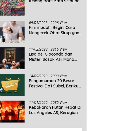
Kelong Batti Batti Selayar
09/01/2023
2298 View
Kini mudah, Begini Cara
Mengecek Obat Sirup yang
Tidak Memenuhi Syarat
dan Obat Sirup yang
Aman Untuk Dikonsumsi
11/02/2023
2215 View
Lisa del Giocondo dan
Misteri Sosok Asli Mona
Lisa
14/09/2023
2099 View
Pengumuman 20 Besar
Festival Da’i Sulsel, Berikut
Peserta yang dinyatakan
Lolos
11/01/2025
2085 View
Kebakaran Hutan Hebat Di
Los Angeles AS, Kerugian
Ditaksir Capai Ribuan
Triliun Rupiah