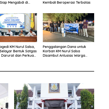
 Siap Mengabdi di
Kembali Beroperasi Terbatas
Desa Daratan Selayar
agedi KM Nurul Salsa,
Penggalangan Dana untuk
Selayar Bentuk Satgas
Korban KM Nurul Salsa
 Darurat dan Perkuat
Disambut Antusias Warga
eselamatan Pelayaran
Selayar