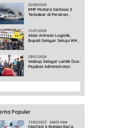
Daratan Selayar
02/08/2026
KMP Mutiara Sentosa 2
Terbakar di Perairan
Sumenep, 5 Tewas dan 41
Penumpang Masih Dalam
Pencarian
31/07/2026
Atasi Antrean Logistik,
Bupati Selayar Setujui KMP
Balibo Kembali Beroperasi
Terbatas
29/07/2026
Wabup Selayar Lantik Dua
Pejabat Administrator
Disdukcapil, Perkuat
Pelayanan Administrasi
Kependudukan
View More
erita Populer
13/02/2023
34425 View
FANTASI X RUMAH BACA