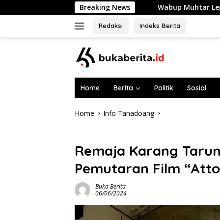
Skip
Wabup Muhtar Lepas 48 Pramuka Garuda Se
Breaking News
to
content
Redaksi
Indeks Berita
Home
Berita
Politik
Sosial
Home
Info Tanadoang
Info Tanadoang
Remaja Karang Tarun
Pemutaran Film “Atto
Buka Berita
06/06/2024