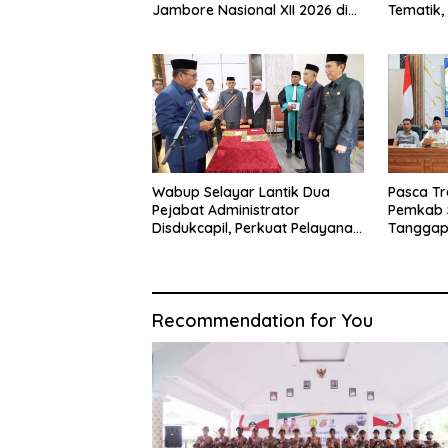
Jambore Nasional XII 2026 di
Tematik,
Cibubur
Seluruh 
Wabup Selayar Lantik Dua
Pasca Tr
Pejabat Administrator
Pemkab 
Disdukcapil, Perkuat Pelayanan
Tanggap
Administrasi Kependudukan
Sistem K
Recommendation for You