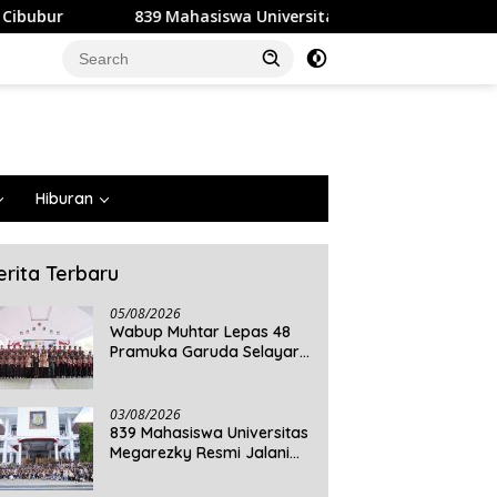
hasiswa Universitas Megarezky Resmi Jalani KKN Tematik, Siap
Hiburan
erita Terbaru
05/08/2026
Wabup Muhtar Lepas 48
Pramuka Garuda Selayar
ke Jambore Nasional XII
2026 di Cibubur
03/08/2026
839 Mahasiswa Universitas
Megarezky Resmi Jalani
KKN Tematik, Siap
Mengabdi di Seluruh Desa