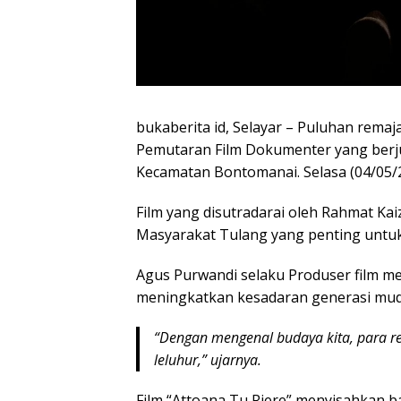
bukaberita id, Selayar – Puluhan rem
Pemutaran Film Dokumenter yang berjud
Kecamatan Bontomanai. Selasa (04/05/2
Film yang disutradarai oleh Rahmat Ka
Masyarakat Tulang yang penting untuk d
Agus Purwandi selaku Produser film m
meningkatkan kesadaran generasi muda
“Dengan mengenal budaya kita, para r
leluhur,” ujarnya.
Film “Attoana Tu Riere” menyisahkan 