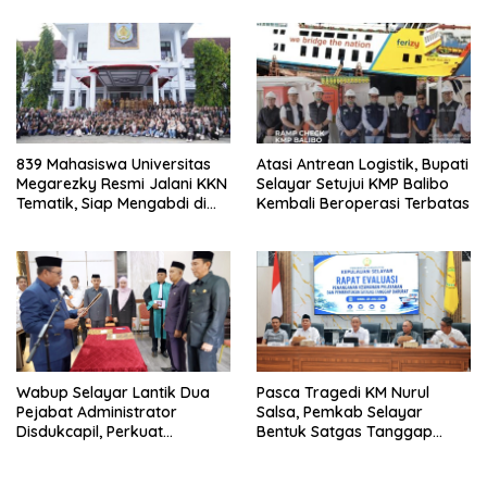
839 Mahasiswa Universitas
Atasi Antrean Logistik, Bupati
Megarezky Resmi Jalani KKN
Selayar Setujui KMP Balibo
Tematik, Siap Mengabdi di
Kembali Beroperasi Terbatas
Seluruh Desa Daratan
Selayar
Wabup Selayar Lantik Dua
Pasca Tragedi KM Nurul
Pejabat Administrator
Salsa, Pemkab Selayar
Disdukcapil, Perkuat
Bentuk Satgas Tanggap
Pelayanan Administrasi
Darurat dan Perkuat Sistem
Kependudukan
Keselamatan Pelayaran