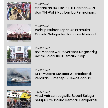
08/08/2026
Meriahkan HUT ke-81 RI, Ratusan ASN
dan TNI-Polri Ikuti Lomba Permainan
Rakyat
05/08/2026
Wabup Muhtar Lepas 48 Pramuka
Garuda Selayar ke Jambore Nasional XII
2026 di Cibubur
03/08/2026
839 Mahasiswa Universitas Megarezky
Resmi Jalani KKN Tematik, Siap
Mengabdi di Seluruh Desa Daratan
Selayar
02/08/2026
KMP Mutiara Sentosa 2 Terbakar di
Perairan Sumenep, 5 Tewas dan 41
Penumpang Masih Dalam Pencarian
31/07/2026
Atasi Antrean Logistik, Bupati Selayar
Setujui KMP Balibo Kembali Beroperasi
Terbatas