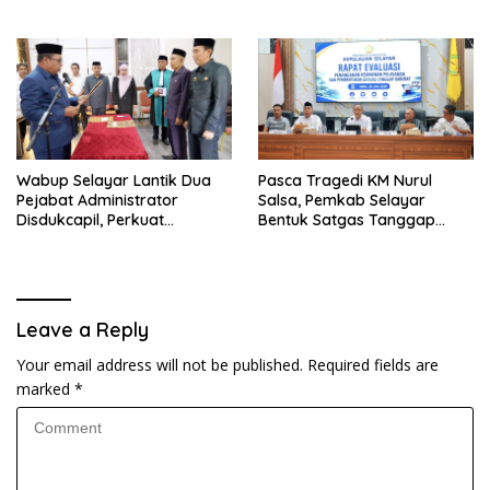
Seluruh Desa Daratan
Selayar
Wabup Selayar Lantik Dua
Pasca Tragedi KM Nurul
Pejabat Administrator
Salsa, Pemkab Selayar
Disdukcapil, Perkuat
Bentuk Satgas Tanggap
Pelayanan Administrasi
Darurat dan Perkuat Sistem
Kependudukan
Keselamatan Pelayaran
Leave a Reply
Your email address will not be published.
Required fields are
marked
*