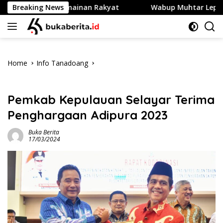
Skip
Lomba Permainan Rakyat
Breaking News
Wabup Muhtar Lepas 48 Pramuka
to
content
Home
Info Tanadoang
Info Tanadoang
Pemkab Kepulauan Selayar Terima
Penghargaan Adipura 2023
Buka Berita
17/03/2024