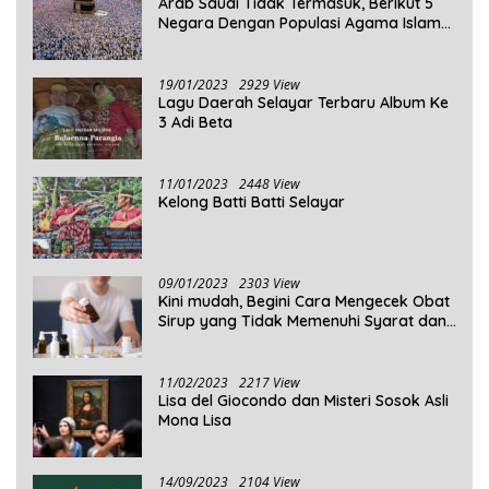
Arab Saudi Tidak Termasuk, Berikut 5
Negara Dengan Populasi Agama Islam
Terbanyak di Dunia Tahun 2025
19/01/2023
2929 View
Lagu Daerah Selayar Terbaru Album Ke
3 Adi Beta
11/01/2023
2448 View
Kelong Batti Batti Selayar
09/01/2023
2303 View
Kini mudah, Begini Cara Mengecek Obat
Sirup yang Tidak Memenuhi Syarat dan
Obat Sirup yang Aman Untuk
Dikonsumsi
11/02/2023
2217 View
Lisa del Giocondo dan Misteri Sosok Asli
Mona Lisa
14/09/2023
2104 View