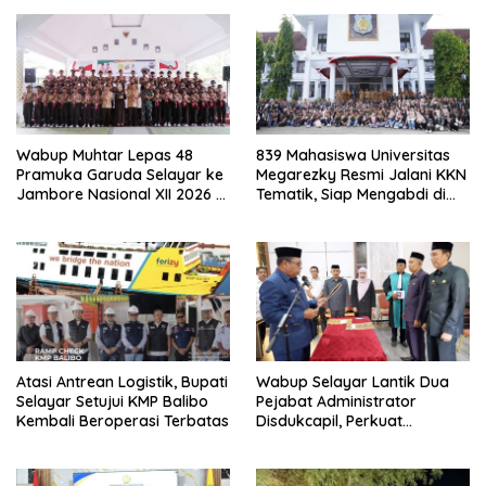
Wabup Muhtar Lepas 48
839 Mahasiswa Universitas
Pramuka Garuda Selayar ke
Megarezky Resmi Jalani KKN
Jambore Nasional XII 2026 di
Tematik, Siap Mengabdi di
Cibubur
Seluruh Desa Daratan
Selayar
Atasi Antrean Logistik, Bupati
Wabup Selayar Lantik Dua
Selayar Setujui KMP Balibo
Pejabat Administrator
Kembali Beroperasi Terbatas
Disdukcapil, Perkuat
Pelayanan Administrasi
Kependudukan