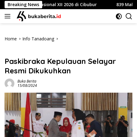
Skip
e Nasional XII 2026 di Cibubur
Breaking News
839 Mahasiswa Univers
to
content
Home
Info Tanadoang
Info Tanadoang
Paskibraka Kepulauan Selayar
Resmi Dikukuhkan
Buka Berita
15/08/2024