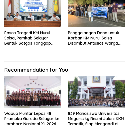
Pasca Tragedi KM Nurul
Penggalangan Dana untuk
Salsa, Pemkab Selayar
Korban KM Nurul Salsa
Bentuk Satgas Tanggap
Disambut Antusias Warga
Darurat dan Perkuat Sistem
Selayar
Keselamatan Pelayaran
Recommendation for You
Wabup Muhtar Lepas 48
839 Mahasiswa Universitas
Pramuka Garuda Selayar ke
Megarezky Resmi Jalani KKN
Jambore Nasional XII 2026 di
Tematik, Siap Mengabdi di