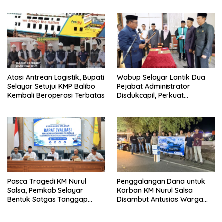
Cibubur
Seluruh Desa Daratan
Selayar
Atasi Antrean Logistik, Bupati
Wabup Selayar Lantik Dua
Selayar Setujui KMP Balibo
Pejabat Administrator
Kembali Beroperasi Terbatas
Disdukcapil, Perkuat
Pelayanan Administrasi
Kependudukan
Pasca Tragedi KM Nurul
Penggalangan Dana untuk
Salsa, Pemkab Selayar
Korban KM Nurul Salsa
Bentuk Satgas Tanggap
Disambut Antusias Warga
Darurat dan Perkuat Sistem
Selayar
Keselamatan Pelayaran