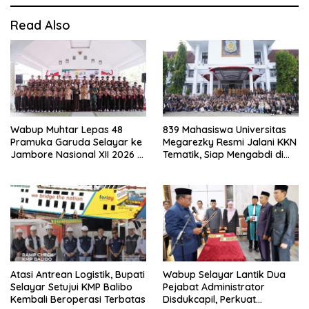
Read Also
Wabup Muhtar Lepas 48
839 Mahasiswa Universitas
Pramuka Garuda Selayar ke
Megarezky Resmi Jalani KKN
Jambore Nasional XII 2026 di
Tematik, Siap Mengabdi di
Cibubur
Seluruh Desa Daratan
Selayar
Atasi Antrean Logistik, Bupati
Wabup Selayar Lantik Dua
Selayar Setujui KMP Balibo
Pejabat Administrator
Kembali Beroperasi Terbatas
Disdukcapil, Perkuat