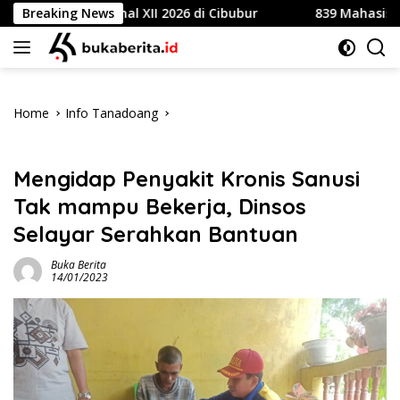
Skip
 Nasional XII 2026 di Cibubur
Breaking News
839 Mahasiswa Universi
to
content
Home
Info Tanadoang
Info Tanadoang
Mengidap Penyakit Kronis Sanusi
Tak mampu Bekerja, Dinsos
Selayar Serahkan Bantuan
Buka Berita
14/01/2023