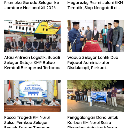
Pramuka Garuda Selayar ke
Megarezky Resmi Jalani KKN
Jambore Nasional XII 2026 di
Tematik, Siap Mengabdi di
Cibubur
Seluruh Desa Daratan
Selayar
Atasi Antrean Logistik, Bupati
Wabup Selayar Lantik Dua
Selayar Setujui KMP Balibo
Pejabat Administrator
Kembali Beroperasi Terbatas
Disdukcapil, Perkuat
Pelayanan Administrasi
Kependudukan
Pasca Tragedi KM Nurul
Penggalangan Dana untuk
Salsa, Pemkab Selayar
Korban KM Nurul Salsa
Bentuk Satgas Tanggap
Disambut Antusias Warga