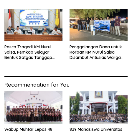
Pelayanan Administrasi
Kependudukan
Pasca Tragedi KM Nurul
Penggalangan Dana untuk
Salsa, Pemkab Selayar
Korban KM Nurul Salsa
Bentuk Satgas Tanggap
Disambut Antusias Warga
Darurat dan Perkuat Sistem
Selayar
Keselamatan Pelayaran
Recommendation for You
Wabup Muhtar Lepas 48
839 Mahasiswa Universitas