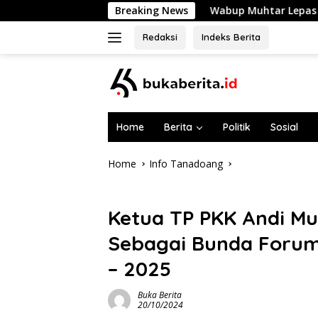
Skip
Wabup Muhtar Lepas 48 Pramuka Garuda Selaya
Breaking News
to
content
Redaksi
Indeks Berita
Home
Berita
Politik
Sosial
Home
Info Tanadoang
Info Tanadoang
Ketua TP PKK Andi Mu
Sebagai Bunda Forum
– 2025
Buka Berita
20/10/2024