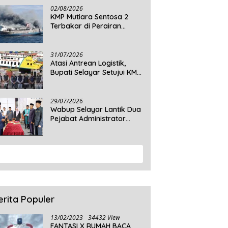
Daratan Selayar
02/08/2026
KMP Mutiara Sentosa 2
Terbakar di Perairan
Sumenep, 5 Tewas dan 41
Penumpang Masih Dalam
Pencarian
31/07/2026
Atasi Antrean Logistik,
Bupati Selayar Setujui KMP
Balibo Kembali Beroperasi
Terbatas
29/07/2026
Wabup Selayar Lantik Dua
Pejabat Administrator
Disdukcapil, Perkuat
Pelayanan Administrasi
Kependudukan
View More
erita Populer
13/02/2023
34432 View
FANTASI X RUMAH BACA