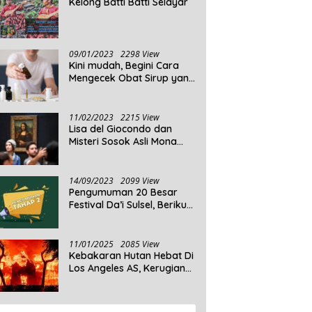
Kelong Batti Batti Selayar
09/01/2023
2298 View
Kini mudah, Begini Cara
Mengecek Obat Sirup yang
Tidak Memenuhi Syarat
dan Obat Sirup yang
Aman Untuk Dikonsumsi
11/02/2023
2215 View
Lisa del Giocondo dan
Misteri Sosok Asli Mona
Lisa
14/09/2023
2099 View
Pengumuman 20 Besar
Festival Da’i Sulsel, Berikut
Peserta yang dinyatakan
Lolos
11/01/2025
2085 View
Kebakaran Hutan Hebat Di
Los Angeles AS, Kerugian
Ditaksir Capai Ribuan
Triliun Rupiah