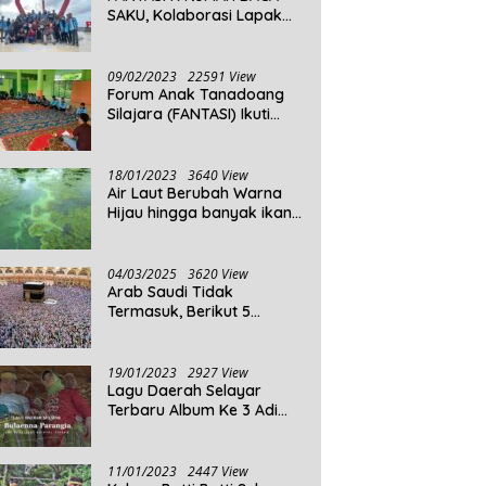
SAKU, Kolaborasi Lapak
Baca
09/02/2023
22591 View
Forum Anak Tanadoang
Silajara (FANTASI) Ikuti
Reses Anggota DPRD
Kepulauan Selayar
18/01/2023
3640 View
Air Laut Berubah Warna
Hijau hingga banyak ikan
yang mati, Berikut
Penjelasannya!
04/03/2025
3620 View
Arab Saudi Tidak
Termasuk, Berikut 5
Negara Dengan Populasi
Agama Islam Terbanyak di
Dunia Tahun 2025
19/01/2023
2927 View
Lagu Daerah Selayar
Terbaru Album Ke 3 Adi
Beta
11/01/2023
2447 View