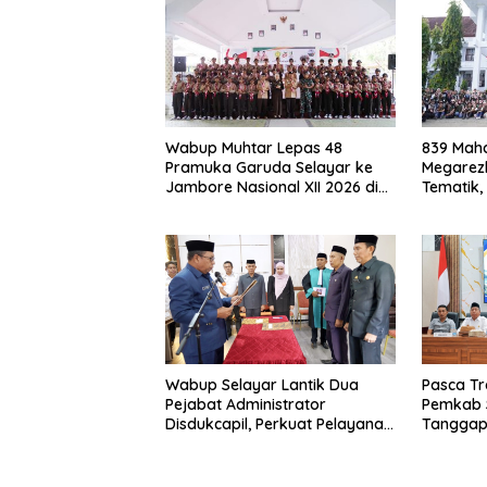
Wabup Muhtar Lepas 48
839 Maha
Pramuka Garuda Selayar ke
Megarezk
Jambore Nasional XII 2026 di
Tematik,
Cibubur
Seluruh 
Wabup Selayar Lantik Dua
Pasca Tr
Pejabat Administrator
Pemkab 
Disdukcapil, Perkuat Pelayanan
Tanggap
Administrasi Kependudukan
Sistem K