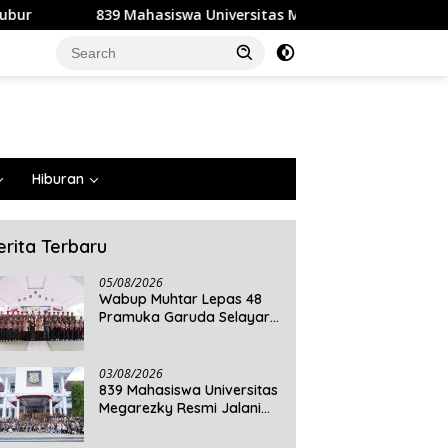
swa Universitas Megarezky Resmi Jalani KKN Tematik, Siap Men
Hiburan
erita Terbaru
05/08/2026
Wabup Muhtar Lepas 48
Pramuka Garuda Selayar
ke Jambore Nasional XII
2026 di Cibubur
03/08/2026
839 Mahasiswa Universitas
Megarezky Resmi Jalani
KKN Tematik, Siap
Mengabdi di Seluruh Desa