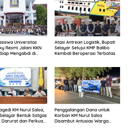
siswa Universitas
Atasi Antrean Logistik, Bupati
y Resmi Jalani KKN
Selayar Setujui KMP Balibo
 Siap Mengabdi di
Kembali Beroperasi Terbatas
Desa Daratan Selayar
agedi KM Nurul Salsa,
Penggalangan Dana untuk
Selayar Bentuk Satgas
Korban KM Nurul Salsa
 Darurat dan Perkuat
Disambut Antusias Warga
eselamatan Pelayaran
Selayar