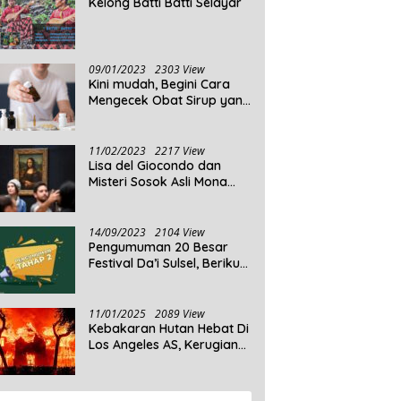
Kelong Batti Batti Selayar
09/01/2023
2303 View
Kini mudah, Begini Cara
Mengecek Obat Sirup yang
Tidak Memenuhi Syarat
dan Obat Sirup yang
Aman Untuk Dikonsumsi
11/02/2023
2217 View
Lisa del Giocondo dan
Misteri Sosok Asli Mona
Lisa
14/09/2023
2104 View
Pengumuman 20 Besar
Festival Da’i Sulsel, Berikut
Peserta yang dinyatakan
Lolos
11/01/2025
2089 View
Kebakaran Hutan Hebat Di
Los Angeles AS, Kerugian
Ditaksir Capai Ribuan
Triliun Rupiah