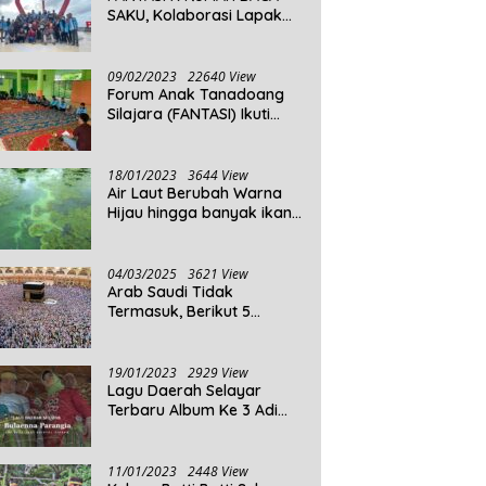
SAKU, Kolaborasi Lapak
Baca
09/02/2023
22640 View
Forum Anak Tanadoang
Silajara (FANTASI) Ikuti
Reses Anggota DPRD
Kepulauan Selayar
18/01/2023
3644 View
Air Laut Berubah Warna
Hijau hingga banyak ikan
yang mati, Berikut
Penjelasannya!
04/03/2025
3621 View
Arab Saudi Tidak
Termasuk, Berikut 5
Negara Dengan Populasi
Agama Islam Terbanyak di
Dunia Tahun 2025
19/01/2023
2929 View
Lagu Daerah Selayar
Terbaru Album Ke 3 Adi
Beta
11/01/2023
2448 View