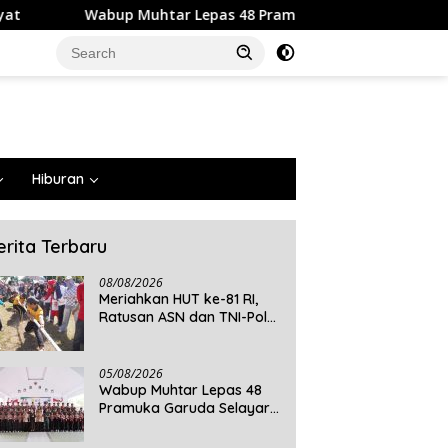
htar Lepas 48 Pramuka Garuda Selayar ke Jambore Nasional XI
Hiburan
erita Terbaru
08/08/2026
Meriahkan HUT ke-81 RI,
Ratusan ASN dan TNI-Polri
Ikuti Lomba Permainan
Rakyat
05/08/2026
Wabup Muhtar Lepas 48
Pramuka Garuda Selayar
ke Jambore Nasional XII
2026 di Cibubur