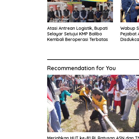
Atasi Antrean Logistik, Bupati
Wabup Se
Selayar Setujui KMP Balibo
Pejabat 
Kembali Beroperasi Terbatas
Disdukca
Administ
Recommendation for You
Meriahkan HUT ke-81 RI, Ratusan ASN dan T