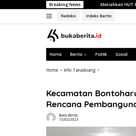
Skip
Breaking News
Meriahkan HUT ke-81 RI, Ratusan AS
to
content
Redaksi
Indeks Berita
Home
Berita
Politik
Sosial
Home
Info Tanadoang
Info Tanadoang
Kecamatan Bontohar
Rencana Pembanguna
Buka Berita
15/02/2023