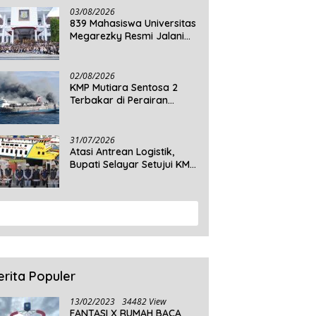
03/08/2026
839 Mahasiswa Universitas
Megarezky Resmi Jalani
KKN Tematik, Siap
Mengabdi di Seluruh Desa
Daratan Selayar
02/08/2026
KMP Mutiara Sentosa 2
Terbakar di Perairan
Sumenep, 5 Tewas dan 41
Penumpang Masih Dalam
Pencarian
31/07/2026
Atasi Antrean Logistik,
Bupati Selayar Setujui KMP
Balibo Kembali Beroperasi
Terbatas
View More
erita Populer
13/02/2023
34482 View
FANTASI X RUMAH BACA