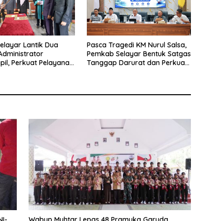
layar Lantik Dua
Pasca Tragedi KM Nurul Salsa,
Administrator
Pemkab Selayar Bentuk Satgas
pil, Perkuat Pelayanan
Tanggap Darurat dan Perkuat
rasi Kependudukan
Sistem Keselamatan Pelayaran
NI-
Wabup Muhtar Lepas 48 Pramuka Garuda