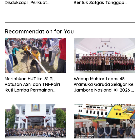
Disdukcapil, Perkuat
Bentuk Satgas Tanggap
Pelayanan Administrasi
Darurat dan Perkuat Sistem
Kependudukan
Keselamatan Pelayaran
Recommendation for You
Meriahkan HUT ke-81 RI,
Wabup Muhtar Lepas 48
Ratusan ASN dan TNI-Polri
Pramuka Garuda Selayar ke
Ikuti Lomba Permainan
Jambore Nasional XII 2026 di
Rakyat
Cibubur