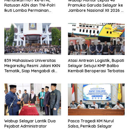
Meriahkan HUT ke-81 RI,
Wabup Muhtar Lepas 48
Ratusan ASN dan TNI-Polri
Pramuka Garuda Selayar ke
Ikuti Lomba Permainan
Jambore Nasional XII 2026 di
Rakyat
Cibubur
839 Mahasiswa Universitas
Atasi Antrean Logistik, Bupati
Megarezky Resmi Jalani KKN
Selayar Setujui KMP Balibo
Tematik, Siap Mengabdi di
Kembali Beroperasi Terbatas
Seluruh Desa Daratan
Selayar
Wabup Selayar Lantik Dua
Pasca Tragedi KM Nurul
Pejabat Administrator
Salsa, Pemkab Selayar