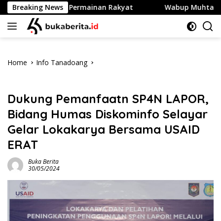
Skip
uti Lomba Permainan Rakyat
Breaking News
Wabup Muhtar Lepas 48 Pra
to
content
Home
Info Tanadoang
Info Tanadoang
Dukung Pemanfaatn SP4N LAPOR,
Bidang Humas Diskominfo Selayar
Gelar Lokakarya Bersama USAID
ERAT
Buka Berita
30/05/2024