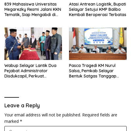
839 Mahasiswa Universitas
Atasi Antrean Logistik, Bupati
Megarezky Resmi Jalani KKN
Selayar Setujui KMP Balibo
Tematik, Siap Mengabdi di
Kembali Beroperasi Terbatas
Seluruh Desa Daratan
Selayar
Wabup Selayar Lantik Dua
Pasca Tragedi KM Nurul
Pejabat Administrator
Salsa, Pemkab Selayar
Disdukcapil, Perkuat
Bentuk Satgas Tanggap
Pelayanan Administrasi
Darurat dan Perkuat Sistem
Kependudukan
Keselamatan Pelayaran
Leave a Reply
Your email address will not be published.
Required fields are
marked
*