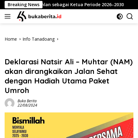
Skip
ari Dahlan sebagai Ketua Periode 2026–2030
Breaking News
Meriahkan
to
content
Home
Info Tanadoang
Info Tanadoang
Deklarasi Natsir Ali – Muhtar (NAM)
akan dirangkaikan Jalan Sehat
dengan Hadiah Utama Paket
Umroh
Buka Berita
22/08/2024