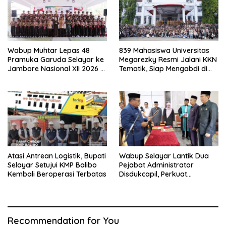
Wabup Muhtar Lepas 48
839 Mahasiswa Universitas
Pramuka Garuda Selayar ke
Megarezky Resmi Jalani KKN
Jambore Nasional XII 2026 di
Tematik, Siap Mengabdi di
Cibubur
Seluruh Desa Daratan
Selayar
Atasi Antrean Logistik, Bupati
Wabup Selayar Lantik Dua
Selayar Setujui KMP Balibo
Pejabat Administrator
Kembali Beroperasi Terbatas
Disdukcapil, Perkuat
Pelayanan Administrasi
Kependudukan
Recommendation for You