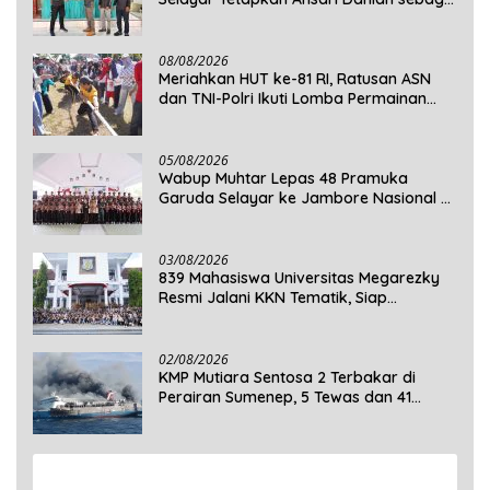
Ketua Periode 2026–2030
08/08/2026
Meriahkan HUT ke-81 RI, Ratusan ASN
dan TNI-Polri Ikuti Lomba Permainan
Rakyat
05/08/2026
Wabup Muhtar Lepas 48 Pramuka
Garuda Selayar ke Jambore Nasional XII
2026 di Cibubur
03/08/2026
839 Mahasiswa Universitas Megarezky
Resmi Jalani KKN Tematik, Siap
Mengabdi di Seluruh Desa Daratan
Selayar
02/08/2026
KMP Mutiara Sentosa 2 Terbakar di
Perairan Sumenep, 5 Tewas dan 41
Penumpang Masih Dalam Pencarian
View More