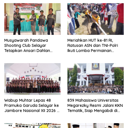
Musyawarah Pandawa
Meriahkan HUT ke-81 RI,
Shooting Club Selayar
Ratusan ASN dan TNI-Polri
Tetapkan Ansari Dahlan
Ikuti Lomba Permainan
sebagai Ketua Periode 2026–
Rakyat
2030
Wabup Muhtar Lepas 48
839 Mahasiswa Universitas
Pramuka Garuda Selayar ke
Megarezky Resmi Jalani KKN
Jambore Nasional XII 2026 di
Tematik, Siap Mengabdi di
Cibubur
Seluruh Desa Daratan
Selayar