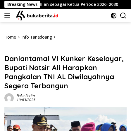
Skip
ri Dahlan sebagai Ketua Periode 2026–2030
Breaking News
Meriahkan
to
content
Home
Info Tanadoang
Info Tanadoang
Danlantamal VI Kunker Keselayar,
Bupati Natsir Ali Harapkan
Pangkalan TNI AL Diwilayahnya
Segera Terbangun
Buka Berita
10/03/2025