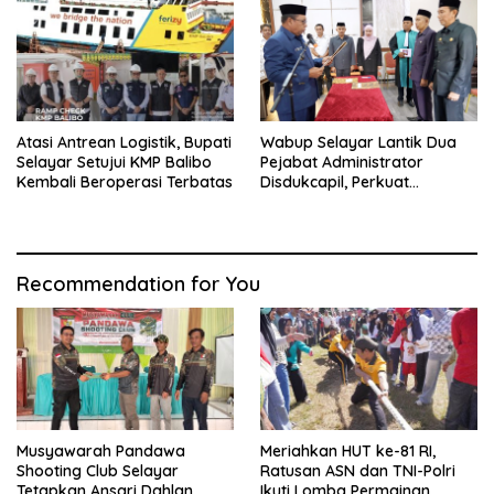
Atasi Antrean Logistik, Bupati
Wabup Selayar Lantik Dua
Selayar Setujui KMP Balibo
Pejabat Administrator
Kembali Beroperasi Terbatas
Disdukcapil, Perkuat
Pelayanan Administrasi
Kependudukan
Recommendation for You
Musyawarah Pandawa
Meriahkan HUT ke-81 RI,
Shooting Club Selayar
Ratusan ASN dan TNI-Polri
Tetapkan Ansari Dahlan
Ikuti Lomba Permainan