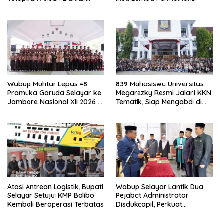
sebagai Ketua Periode 2026–
Rakyat
2030
Wabup Muhtar Lepas 48
839 Mahasiswa Universitas
Pramuka Garuda Selayar ke
Megarezky Resmi Jalani KKN
Jambore Nasional XII 2026 di
Tematik, Siap Mengabdi di
Cibubur
Seluruh Desa Daratan
Selayar
Atasi Antrean Logistik, Bupati
Wabup Selayar Lantik Dua
Selayar Setujui KMP Balibo
Pejabat Administrator
Kembali Beroperasi Terbatas
Disdukcapil, Perkuat
Pelayanan Administrasi