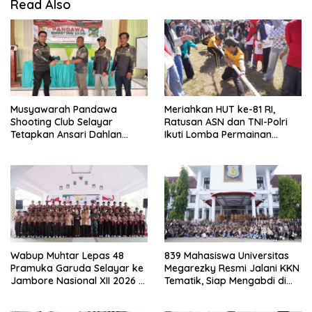
Read Also
Musyawarah Pandawa
Meriahkan HUT ke-81 RI,
Shooting Club Selayar
Ratusan ASN dan TNI-Polri
Tetapkan Ansari Dahlan
Ikuti Lomba Permainan
sebagai Ketua Periode 2026–
Rakyat
2030
Wabup Muhtar Lepas 48
839 Mahasiswa Universitas
Pramuka Garuda Selayar ke
Megarezky Resmi Jalani KKN
Jambore Nasional XII 2026 di
Tematik, Siap Mengabdi di
Cibubur
Seluruh Desa Daratan
Selayar