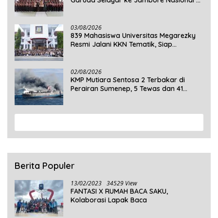
Garuda Selayar ke Jambore Nasional XII
2026 di Cibubur
03/08/2026
839 Mahasiswa Universitas Megarezky
Resmi Jalani KKN Tematik, Siap
Mengabdi di Seluruh Desa Daratan
Selayar
02/08/2026
KMP Mutiara Sentosa 2 Terbakar di
Perairan Sumenep, 5 Tewas dan 41
Penumpang Masih Dalam Pencarian
View More
Berita Populer
13/02/2023
34529 View
FANTASI X RUMAH BACA SAKU,
Kolaborasi Lapak Baca