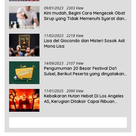
09/01/2023
2303 View
Kini mudah, Begini Cara Mengecek Obat
Sirup yang Tidak Memenuhi Syarat dan
Obat Sirup yang Aman Untuk
Dikonsumsi
11/02/2023
2218 View
Lisa del Giocondo dan Misteri Sosok Asli
Mona Lisa
14/09/2023
2107 View
Pengumuman 20 Besar Festival Da’i
Sulsel, Berikut Peserta yang dinyatakan
Lolos
11/01/2025
2090 View
Kebakaran Hutan Hebat Di Los Angeles
AS, Kerugian Ditaksir Capai Ribuan
Triliun Rupiah
View More