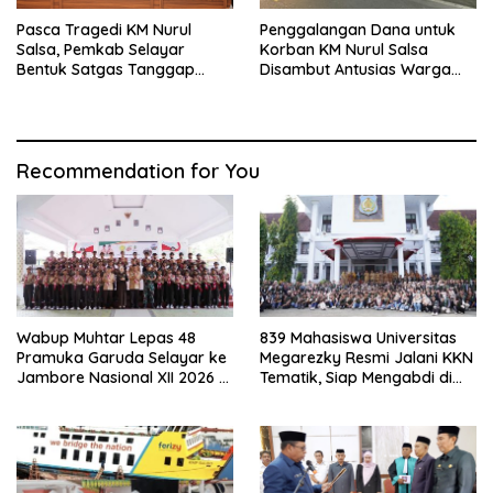
Pasca Tragedi KM Nurul
Penggalangan Dana untuk
Salsa, Pemkab Selayar
Korban KM Nurul Salsa
Bentuk Satgas Tanggap
Disambut Antusias Warga
Darurat dan Perkuat Sistem
Selayar
Keselamatan Pelayaran
Recommendation for You
Wabup Muhtar Lepas 48
839 Mahasiswa Universitas
Pramuka Garuda Selayar ke
Megarezky Resmi Jalani KKN
Jambore Nasional XII 2026 di
Tematik, Siap Mengabdi di
Cibubur
Seluruh Desa Daratan
Selayar