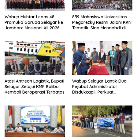
Wabup Muhtar Lepas 48
839 Mahasiswa Universitas
Pramuka Garuda Selayar ke
Megarezky Resmi Jalani KKN
Jambore Nasional XII 2026 di
Tematik, Siap Mengabdi di
Cibubur
Seluruh Desa Daratan
Selayar
Atasi Antrean Logistik, Bupati
Wabup Selayar Lantik Dua
Selayar Setujui KMP Balibo
Pejabat Administrator
Kembali Beroperasi Terbatas
Disdukcapil, Perkuat
Pelayanan Administrasi
Kependudukan