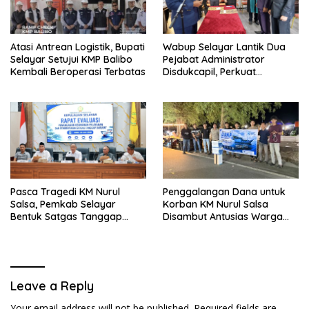
Atasi Antrean Logistik, Bupati
Wabup Selayar Lantik Dua
Selayar Setujui KMP Balibo
Pejabat Administrator
Kembali Beroperasi Terbatas
Disdukcapil, Perkuat
Pelayanan Administrasi
Kependudukan
Pasca Tragedi KM Nurul
Penggalangan Dana untuk
Salsa, Pemkab Selayar
Korban KM Nurul Salsa
Bentuk Satgas Tanggap
Disambut Antusias Warga
Darurat dan Perkuat Sistem
Selayar
Keselamatan Pelayaran
Leave a Reply
Your email address will not be published.
Required fields are