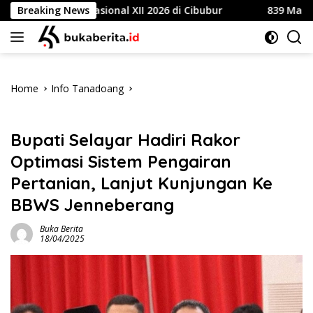
Skip
bore Nasional XII 2026 di Cibubur
Breaking News
839 Mahasiswa Univ
to
content
Home
Info Tanadoang
Info Tanadoang
Bupati Selayar Hadiri Rakor
Optimasi Sistem Pengairan
Pertanian, Lanjut Kunjungan Ke
BBWS Jenneberang
Buka Berita
18/04/2025