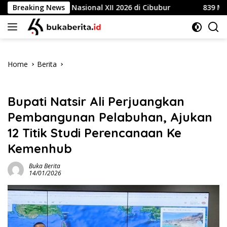
Skip
Jambore Nasional XII 2026 di Cibubur
Breaking News
839 Mahasiswa U
to
content
Home
Berita
Berita
Bupati Natsir Ali Perjuangkan
Pembangunan Pelabuhan, Ajukan
12 Titik Studi Perencanaan Ke
Kemenhub
Buka Berita
14/01/2026