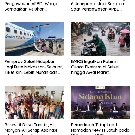
Pengawasan APBD, Warga
6 Jeneponto Jadi Sorotan
Sampaikan Keluhan
Saat Pengawasan APBD
Infrastruktur, Irigasi dan
2026
Bantuan Pertanian
Pemprov Sulsel Hidupkan
BMKG Ingatkan Potensi
Lagi Rute Makassar–Selayar,
Cuaca Ekstrem di Sulsel
Tiket Kini Lebih Murah dan
hingga Awal Maret,
Ramah Penumpang
Masyarakat Diminta
Waspada
Reses di Desa Tanete, Hj.
Pemerintah Tetapkan 1
Maryani Ali Serap Aspirasi
Ramadan 1447 H Jatuh pada