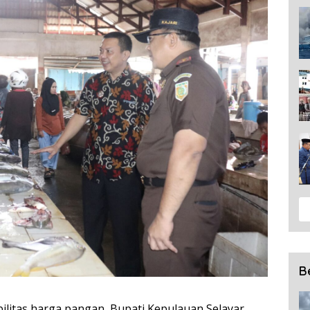
B
itas harga pangan, Bupati Kepulauan Selayar