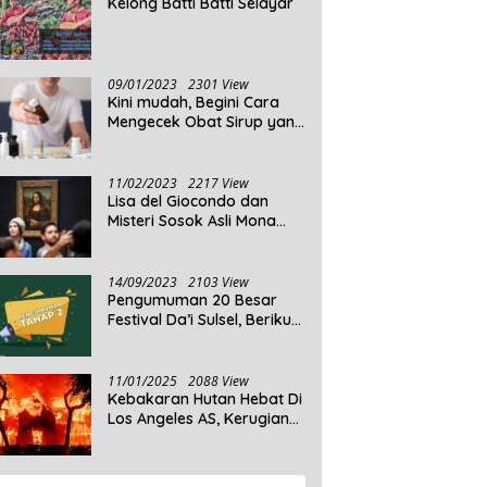
Kelong Batti Batti Selayar
09/01/2023
2301 View
Kini mudah, Begini Cara
Mengecek Obat Sirup yang
Tidak Memenuhi Syarat
dan Obat Sirup yang
Aman Untuk Dikonsumsi
11/02/2023
2217 View
Lisa del Giocondo dan
Misteri Sosok Asli Mona
Lisa
14/09/2023
2103 View
Pengumuman 20 Besar
Festival Da’i Sulsel, Berikut
Peserta yang dinyatakan
Lolos
11/01/2025
2088 View
Kebakaran Hutan Hebat Di
Los Angeles AS, Kerugian
Ditaksir Capai Ribuan
Triliun Rupiah