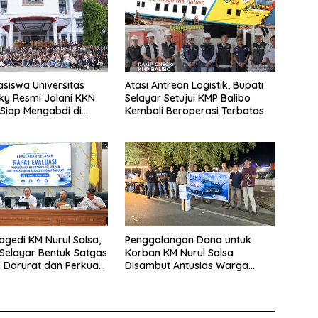
siswa Universitas
Atasi Antrean Logistik, Bupati
y Resmi Jalani KKN
Selayar Setujui KMP Balibo
 Siap Mengabdi di
Kembali Beroperasi Terbatas
Desa Daratan Selayar
agedi KM Nurul Salsa,
Penggalangan Dana untuk
Selayar Bentuk Satgas
Korban KM Nurul Salsa
 Darurat dan Perkuat
Disambut Antusias Warga
eselamatan Pelayaran
Selayar