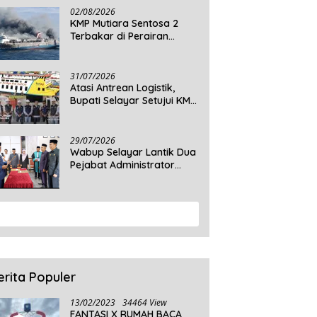
Daratan Selayar
02/08/2026
KMP Mutiara Sentosa 2
Terbakar di Perairan
Sumenep, 5 Tewas dan 41
Penumpang Masih Dalam
Pencarian
31/07/2026
Atasi Antrean Logistik,
Bupati Selayar Setujui KMP
Balibo Kembali Beroperasi
Terbatas
29/07/2026
Wabup Selayar Lantik Dua
Pejabat Administrator
Disdukcapil, Perkuat
Pelayanan Administrasi
Kependudukan
View More
erita Populer
13/02/2023
34464 View
FANTASI X RUMAH BACA