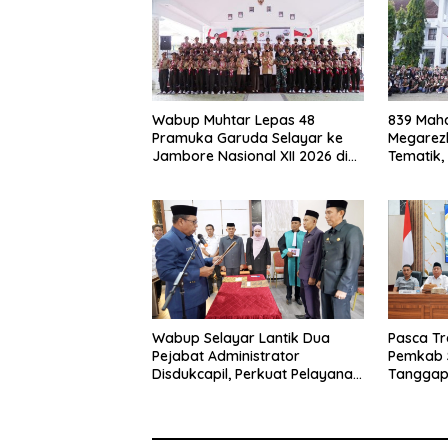
Wabup Muhtar Lepas 48
839 Maha
Pramuka Garuda Selayar ke
Megarezk
Jambore Nasional XII 2026 di
Tematik,
Cibubur
Seluruh 
Wabup Selayar Lantik Dua
Pasca Tr
Pejabat Administrator
Pemkab 
Disdukcapil, Perkuat Pelayanan
Tanggap
Administrasi Kependudukan
Sistem K