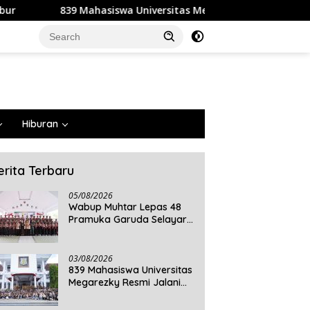
wa Universitas Megarezky Resmi Jalani KKN Tematik, Siap Meng
Hiburan
erita Terbaru
05/08/2026
Wabup Muhtar Lepas 48
Pramuka Garuda Selayar
ke Jambore Nasional XII
2026 di Cibubur
03/08/2026
839 Mahasiswa Universitas
Megarezky Resmi Jalani
KKN Tematik, Siap
Mengabdi di Seluruh Desa