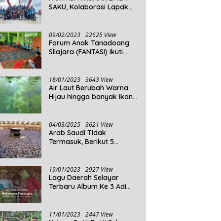
SAKU, Kolaborasi Lapak
Baca
09/02/2023
22625 View
Forum Anak Tanadoang
Silajara (FANTASI) Ikuti
Reses Anggota DPRD
Kepulauan Selayar
18/01/2023
3643 View
Air Laut Berubah Warna
Hijau hingga banyak ikan
yang mati, Berikut
Penjelasannya!
04/03/2025
3621 View
Arab Saudi Tidak
Termasuk, Berikut 5
Negara Dengan Populasi
Agama Islam Terbanyak di
Dunia Tahun 2025
19/01/2023
2927 View
Lagu Daerah Selayar
Terbaru Album Ke 3 Adi
Beta
11/01/2023
2447 View