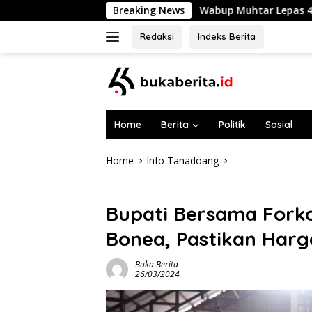
Skip
Wabup Muhtar Lepas 48 Pramuka Garuda Selayar
Breaking News
to
content
Redaksi
Indeks Berita
Home
Berita
Politik
Sosial
Home
Info Tanadoang
Info Tanadoang
Bupati Bersama Forko
Bonea, Pastikan Har
Buka Berita
26/03/2024