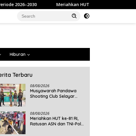
Meriahkan HUT ke-81 RI, Ratusan ASN dan TNI-Polri Ikuti Lo
Hiburan
erita Terbaru
08/08/2026
Musyawarah Pandawa
Shooting Club Selayar
Tetapkan Ansari Dahlan
sebagai Ketua Periode
2026–2030
08/08/2026
Meriahkan HUT ke-81 RI,
Ratusan ASN dan TNI-Polri
Ikuti Lomba Permainan
Rakyat