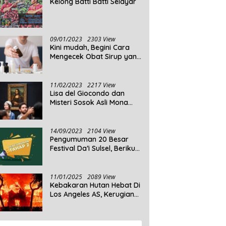
Kelong Batti Batti Selayar
09/01/2023
2303 View
Kini mudah, Begini Cara
Mengecek Obat Sirup yang
Tidak Memenuhi Syarat
dan Obat Sirup yang
Aman Untuk Dikonsumsi
11/02/2023
2217 View
Lisa del Giocondo dan
Misteri Sosok Asli Mona
Lisa
14/09/2023
2104 View
Pengumuman 20 Besar
Festival Da’i Sulsel, Berikut
Peserta yang dinyatakan
Lolos
11/01/2025
2089 View
Kebakaran Hutan Hebat Di
Los Angeles AS, Kerugian
Ditaksir Capai Ribuan
Triliun Rupiah