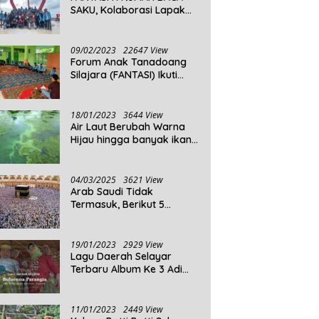
SAKU, Kolaborasi Lapak
Baca
09/02/2023
22647 View
Forum Anak Tanadoang
Silajara (FANTASI) Ikuti
Reses Anggota DPRD
Kepulauan Selayar
18/01/2023
3644 View
Air Laut Berubah Warna
Hijau hingga banyak ikan
yang mati, Berikut
Penjelasannya!
04/03/2025
3621 View
Arab Saudi Tidak
Termasuk, Berikut 5
Negara Dengan Populasi
Agama Islam Terbanyak di
Dunia Tahun 2025
19/01/2023
2929 View
Lagu Daerah Selayar
Terbaru Album Ke 3 Adi
Beta
11/01/2023
2449 View