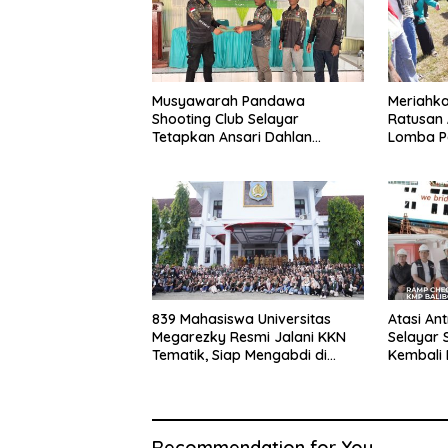
Musyawarah Pandawa
Meriahka
Shooting Club Selayar
Ratusan 
Tetapkan Ansari Dahlan
Lomba P
sebagai Ketua Periode 2026–
2030
839 Mahasiswa Universitas
Atasi Ant
Megarezky Resmi Jalani KKN
Selayar 
Tematik, Siap Mengabdi di
Kembali 
Seluruh Desa Daratan Selayar
Recommendation for You