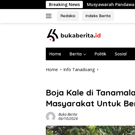
Skip
Musyawarah Pandawa Shooting Club Selayar Te
Breaking News
to
content
Redaksi
Indeks Berita
Home
Berita
Politik
Sosial
Home
Info Tanadoang
Info Tanadoang
Boja Kale di Tanamal
Masyarakat Untuk Ber
Buka Berita
06/10/2024