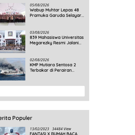
05/08/2026
Wabup Muhtar Lepas 48
Pramuka Garuda Selayar
ke Jambore Nasional XII
2026 di Cibubur
03/08/2026
839 Mahasiswa Universitas
Megarezky Resmi Jalani
KKN Tematik, Siap
Mengabdi di Seluruh Desa
Daratan Selayar
02/08/2026
KMP Mutiara Sentosa 2
Terbakar di Perairan
Sumenep, 5 Tewas dan 41
Penumpang Masih Dalam
Pencarian
View More
erita Populer
13/02/2023
34484 View
FANTASI X RUMAH BACA