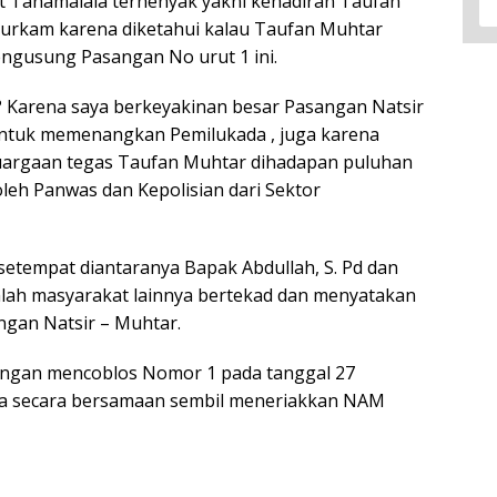
Tanamalala terhenyak yakni kehadiran Taufan
 Jurkam karena diketahui kalau Taufan Muhtar
engusung Pasangan No urut 1 ini.
Karena saya berkeyakinan besar Pasangan Natsir
 untuk memenangkan Pemilukada , juga karena
argaan tegas Taufan Muhtar dihadapan puluhan
leh Panwas dan Kepolisian dari Sektor
etempat diantaranya Bapak Abdullah, S. Pd dan
mlah masyarakat lainnya bertekad dan menyatakan
gan Natsir – Muhtar.
engan mencoblos Nomor 1 pada tanggal 27
 secara bersamaan sembil meneriakkan NAM