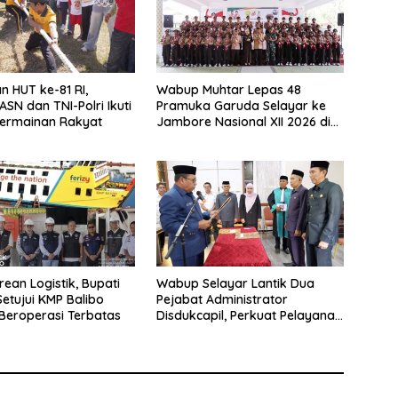
n HUT ke-81 RI,
Wabup Muhtar Lepas 48
ASN dan TNI-Polri Ikuti
Pramuka Garuda Selayar ke
ermainan Rakyat
Jambore Nasional XII 2026 di
Cibubur
rean Logistik, Bupati
Wabup Selayar Lantik Dua
Setujui KMP Balibo
Pejabat Administrator
Beroperasi Terbatas
Disdukcapil, Perkuat Pelayanan
Administrasi Kependudukan